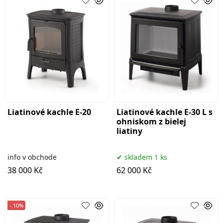
Liatinové kachle E-20
Liatinové kachle E-30 L s
ohniskom z bielej
liatiny
info v obchode
skladem 1 ks
38 000 Kč
62 000 Kč
- 10%