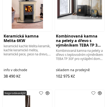
Keramická kamna
Kombinovaná kamna
Melita 6KW
na pelety a dřevo s
výměníkem TEBA TP 30F
keramické kachle Melita keramik,
30 kW
kachle keramické melita,
Kombinovaná kamna na pelety a
keramické pece, pece na drevo,
dřevo s teplovodním výměníkem
kachle na drevo, sporáky na
TEBA TP 30F pro vytápění domu i
drevo, sporáky na tuhé palivo,
radiátorů. Vysoký výkon,
sporáky s
úsporný provoz a spolehlivost.
info v obchode
skladem na prodejně
38 490 Kč
102 975 Kč
Nejprodávanější!