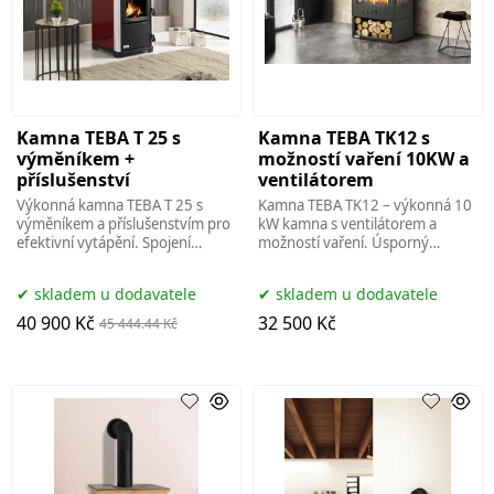
Kamna TEBA T 25 s
Kamna TEBA TK12 s
výměníkem +
možností vaření 10KW a
příslušenství
ventilátorem
Výkonná kamna TEBA T 25 s
Kamna TEBA TK12 – výkonná 10
výměníkem a příslušenstvím pro
kW kamna s ventilátorem a
efektivní vytápění. Spojení
možností vaření. Úsporný
moderního designu, vysoké
provoz, moderní design
účinnosti a úspory energií pro
.ecokamna,brno,
skladem u dodavatele
skladem u dodavatele
váš
40 900 Kč
32 500 Kč
45 444.44 Kč