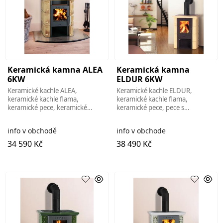
Keramická kamna ALEA
Keramická kamna
6KW
ELDUR 6KW
Keramické kachle ALEA,
Keramické kachle ELDUR,
keramické kachle flama,
keramické kachle flama,
keramické pece, keramické
keramické pece, pece s
sporáky, peletové pece, peletové
keramikou, kachle s keramikou,
kachle, kachle na pelety, sporák
sporáky na tuhé palivo, sporáky
info v obchodě
info v obchode
na pelety, sporáky na
na drevo, sporáky s
34 590 Kč
38 490 Kč