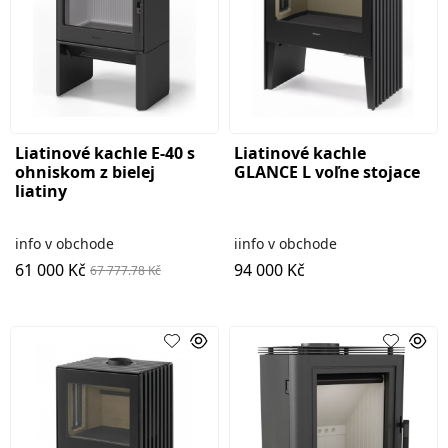
Liatinové kachle E-40 s
Liatinové kachle
ohniskom z bielej
GLANCE L voľne stojace
liatiny
info v obchode
iinfo v obchode
61 000 Kč
94 000 Kč
67 777.78 Kč