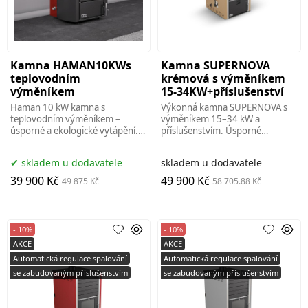
Kamna HAMAN10KWs
Kamna SUPERNOVA
teplovodním
krémová s výměníkem
výměníkem
15-34KW+příslušenství
Haman 10 kW kamna s
Výkonná kamna SUPERNOVA s
teplovodním výměníkem –
výměníkem 15–34 kW a
úsporné a ekologické vytápění.
příslušenstvím. Úsporné
Vysoká účinnost, moderní design
vytápění, moderní design a
a vytápění celého
spolehlivý provoz pro váš
skladem u dodavatele
skladem u dodavatele
domu.ecokamna,brno
domov.ecokamna,brno kamna
39 900 Kč
49 900 Kč
49 875 Kč
58 705.88 Kč
- 10%
- 10%
AKCE
AKCE
Automatická regulace spalování
Automatická regulace spalování
se zabudovaným příslušenstvím
se zabudovaným příslušenstvím