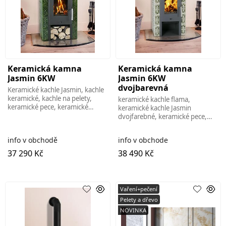
Keramická kamna
Keramická kamna
Jasmin 6KW
Jasmin 6KW
dvojbarevná
Keramické kachle Jasmin, kachle
keramické, kachle na pelety,
keramické kachle flama,
keramické pece, keramické
keramické kachle Jasmin
krbové kachle, krb, krby, sporáky
dvojfarebné, keramické pece,
na plety, sporáky na tuhé palivo,
peletové pece, peletové kachle,
peletové sporáky, teplovodné
info v obchodě
info v obchode
kachle na pelety,
37 290 Kč
38 490 Kč
Vaření+pečení
Pelety a dřevo
NOVINKA