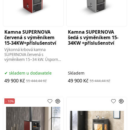
Kamna SUPERNOVA
Kamna SUPERNOVA
červená s výměníkem
šedá s výměníkem 15-
15-34KW+příslušenství
34KW +příslušenství
Výkonná krbová kamna
SUPERNOVA červená s
výměníkem 15–34 kW. Úsporný
provoz, moderní design a pro
váš domov.ecokamana.brno
skladem u dodavatele
Skladem
49 900 Kč
49 900 Kč
55 444.44 Kč
55 444.44 Kč
- 10%