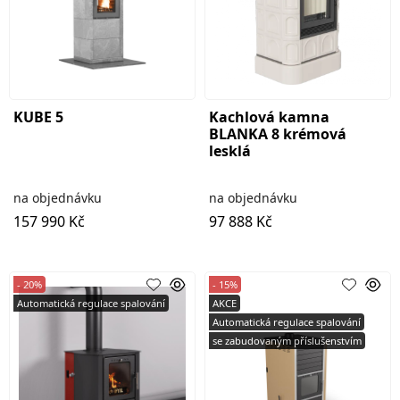
KUBE 5
Kachlová kamna
BLANKA 8 krémová
lesklá
na objednávku
na objednávku
157 990 Kč
97 888 Kč
- 20%
- 15%
Automatická regulace spalování
AKCE
Automatická regulace spalování
se zabudovaným příslušenstvím