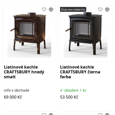
Doprava zadarmo
Liatinové kachle
Liatinové kachle
CRAFTSBURY hnedý
CRAFTSBURY čierna
smalt
farba
info v obchode
skladem 1 ks
69 000 Kč
53 500 Kč