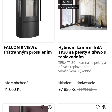
NOVINKA
Pelety a dřevo
FALCON 9 VIEW s
Hybridní kamna TEBA
třístranným prosklením
TP30 na pelety a dřevo s
teplovodním
výměníkem
TEBA TP 30 – kamna na pelety a
dřevo s teplovodním
výměníkem. Výkonné,
ekologické vytápění pro celý
dům, moderní design a úspora
info v obchodě
skladem u dodavatele
energií.ecokamna,brno
41 000 Kč
97 850 Kč
108 722.22 Kč