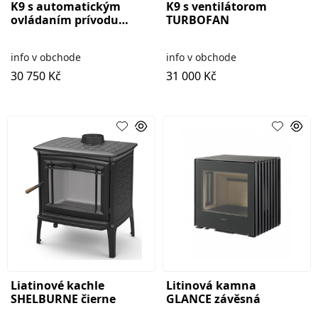
K9 s automatickým
K9 s ventilátorom
ovládaním prívodu
TURBOFAN
vzduchu ASDP
info v obchode
info v obchode
30 750 Kč
31 000 Kč
Liatinové kachle
Litinová kamna
SHELBURNE čierne
GLANCE závěsná