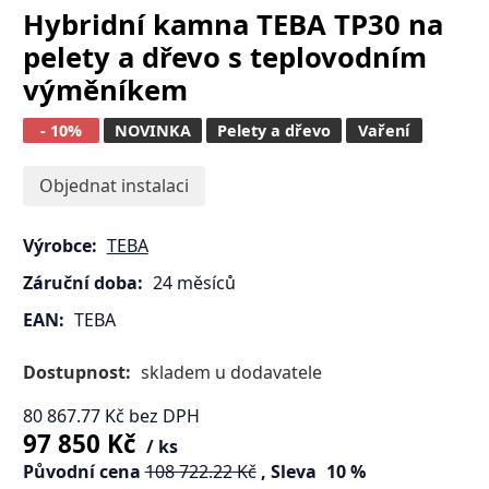
Hybridní kamna TEBA TP30 na
pelety a dřevo s teplovodním
výměníkem
- 10%
NOVINKA
Pelety a dřevo
Vaření
Objednat instalaci
Výrobce:
TEBA
Záruční doba:
24 měsíců
EAN:
TEBA
Dostupnost:
skladem u dodavatele
80 867.77
Kč
bez DPH
97 850
Kč
ks
Původní cena
108 722.22
Kč
Sleva
10
%