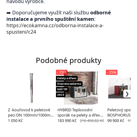
návodu výrobce.
➡️ Doporučujeme využít naši službu
odborné
instalace a prvního spuštění kamen
:
https://ecokamna.cz/odborna-instalace-a-
spusteni/c24
Podobné produkty
- 15%
- 35%
Pelety a dřevo
Doprava zadarmo
NÁŠ TIP
AKCE
Z -kouřovod k peletové
HYBRID Teplovodní
Peletový sporák
peci DN 100mm/1000mm
sporák na pelety a dřevo
BOSPHORUS s
nerez
TEBA Hybrid 23kw
teplovodním v
1 050 Kč
183 990 Kč
216 458.82 Kč
99 900 Kč
153 6