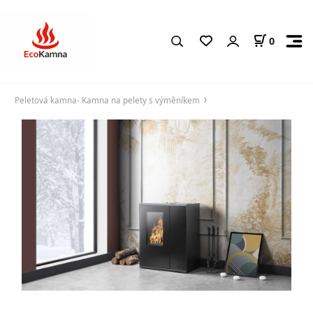
0
Peletová kamna- Kamna na pelety s výměníkem