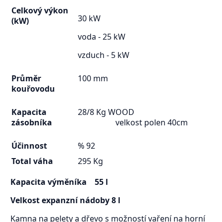
Celkový výkon
30 kW
(kW)
voda - 25 kW
vzduch - 5 kW
Průměr
100 mm
kouřovodu
Kapacita
28/8 Kg WOOD
zásobníka
velkost polen 40cm
Účinnost
% 92
Total váha
295 Kg
Kapacita výměníka 55 l
Velkost expanzní nádoby 8 l
Kamna na pelety a dřevo s možností vaření na horní