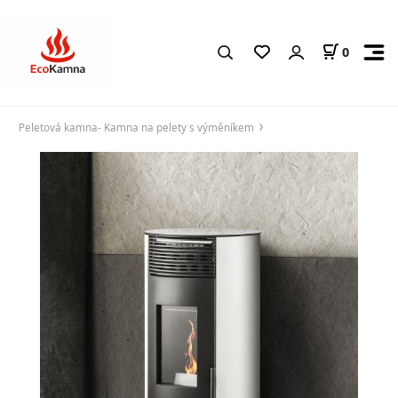
0
Peletová kamna- Kamna na pelety s výměníkem