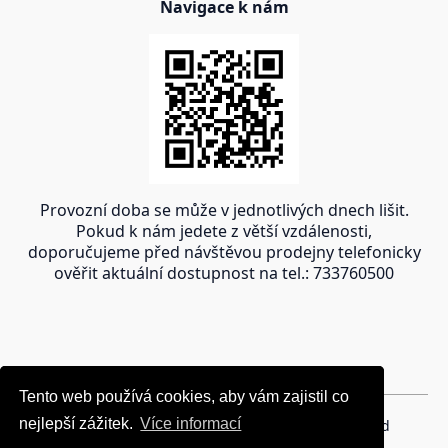
Navigace k nám
Provozní doba se může v jednotlivých dnech lišit.
Pokud k nám jedete z větší vzdálenosti,
doporučujeme před návštěvou prodejny telefonicky
ověřit aktuální dostupnost na tel.: 733760500
Tento web používá cookies, aby vám zajistil co
Tento web používá cookies, aby vám zajistil co
nejlepší zážitek.
nejlepší zážitek.
Více informací
Více informací
Copyright © 2024 oravakrb.sk, All rights reserved