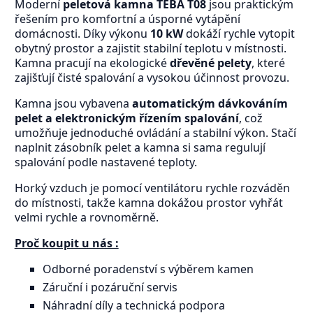
Moderní
peletová kamna TEBA T08
jsou praktickým
řešením pro komfortní a úsporné vytápění
domácnosti. Díky výkonu
10 kW
dokáží rychle vytopit
obytný prostor a zajistit stabilní teplotu v místnosti.
Kamna pracují na ekologické
dřevěné pelety
, které
zajišťují čisté spalování a vysokou účinnost provozu.
Kamna jsou vybavena
automatickým dávkováním
pelet a elektronickým řízením spalování
, což
umožňuje jednoduché ovládání a stabilní výkon. Stačí
naplnit zásobník pelet a kamna si sama regulují
spalování podle nastavené teploty.
Horký vzduch je pomocí ventilátoru rychle rozváděn
do místnosti, takže kamna dokážou prostor vyhřát
velmi rychle a rovnoměrně.
Proč koupit u nás :
Odborné poradenství s výběrem kamen
Záruční i pozáruční servis
Náhradní díly a technická podpora