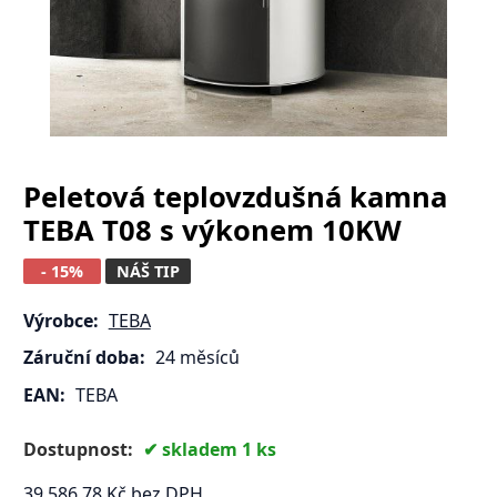
Peletová teplovzdušná kamna
TEBA T08 s výkonem 10KW
- 15%
NÁŠ TIP
Výrobce:
TEBA
Záruční doba:
24 měsíců
EAN:
TEBA
Dostupnost:
skladem 1 ks
39 586.78
Kč
bez DPH