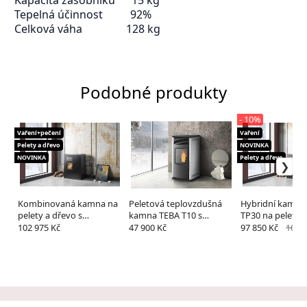
Tepelná účinnost 92%
Celková váha 128 kg
Podobné produkty
- 10%
Vaření+pečení
Vaření
Pelety a dřevo
NOVINKA
NOVINKA
Pelety a dřevo
Kombinovaná kamna na
Peletová teplovzdušná
Hybridní kamna
pelety a dřevo s
kamna TEBA T10 s
TP30 na pelety a
výměníkem TEBA TP 30F
výkonem 10kw
teplovodním v
102 975 Kč
47 900 Kč
97 850 Kč
108 7
30 kW