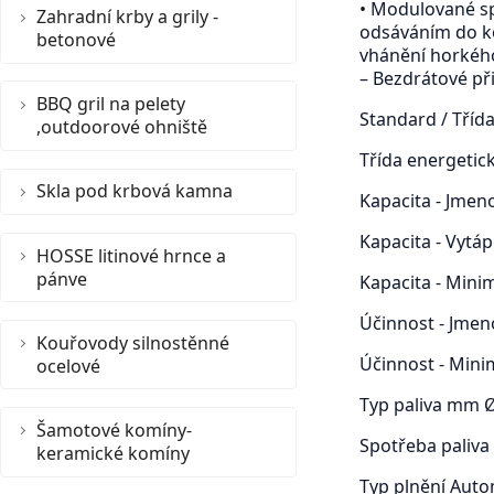
• Modulované spa
Zahradní krby a grily -
odsáváním do ko
betonové
vhánění horkého
– Bezdrátové při
BBQ gril na pelety
Standard / Tříd
,outdoorové ohniště
Třída energetic
Skla pod krbová kamna
Kapacita - Jmen
Kapacita - Vytá
HOSSE litinové hrnce a
pánve
Kapacita - Mini
Účinnost - Jmen
Kouřovody silnostěnné
Účinnost - Mini
ocelové
Typ paliva mm Ø
Šamotové komíny-
Spotřeba paliva 
keramické komíny
Typ plnění Auto