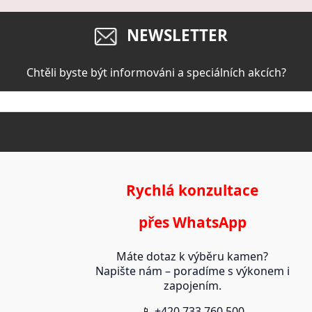
NEWSLETTER
Chtěli byste být informováni a speciálních akcích?
Rychlá konzultace
přes WhatsApp
Máte dotaz k výběru kamen?
Napište nám – poradíme s výkonem i
zapojením.
📱 +420 733 760 500