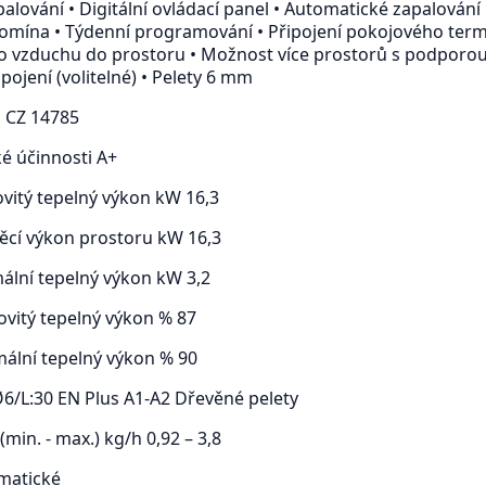
lování • Digitální ovládací panel • Automatické zapalování 
mína • Týdenní programování • Připojení pokojového term
 vzduchu do prostoru • Možnost více prostorů s podporou v
pojení (volitelné) • Pelety 6 mm
a CZ 14785
ké účinnosti A+
ovitý tepelný výkon kW 16,3
pěcí výkon prostoru kW 16,3
mální tepelný výkon kW 3,2
ovitý tepelný výkon % 87
mální tepelný výkon % 90
6/L:30 EN Plus A1-A2 Dřevěné pelety
(min. - max.) kg/h 0,92 – 3,8
matické