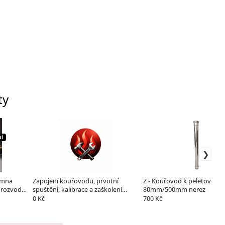
ty
ní
amna
Zapojení kouřovodu, prvotní
Z - Kouřovod k peletové pe
 rozvodů
spuštění, kalibrace a zaškolení
80mm/500mm nerez
obsluhy
0 Kč
700 Kč