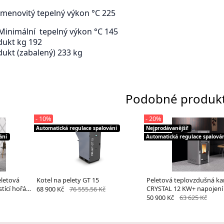
 Jmenovitý tepelný výkon °C 225
 Minimální tepelný výkon °C 145
dukt kg 192
ukt (zabalený) 233 kg
Podobné produk
- 10%
- 20%
Automatická regulace spalování
Nejprodávanější!
ání
Automatická regulace spalová
letová
Kotel na pelety GT 15
Peletová teplovzdušná k
ící hořák-
CRYSTAL 12 KW+ napojení
68 900 Kč
76 555.56 Kč
vzduchu
50 900 Kč
63 625 Kč