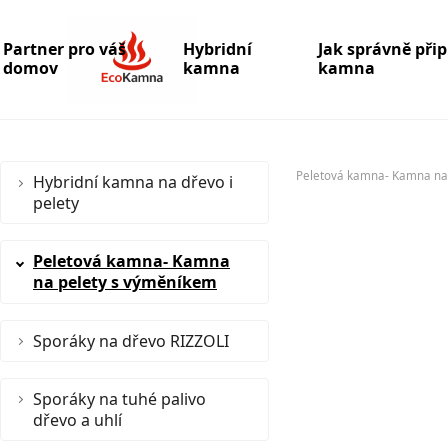
Partner pro váš
Hybridní
Jak správně při
domov
kamna
kamna
Peletová kamna- Kamna na
Hybridní kamna na dřevo i
pelety
Peletová kamna- Kamna
na pelety s výměníkem
Sporáky na dřevo RIZZOLI
Sporáky na tuhé palivo
dřevo a uhlí