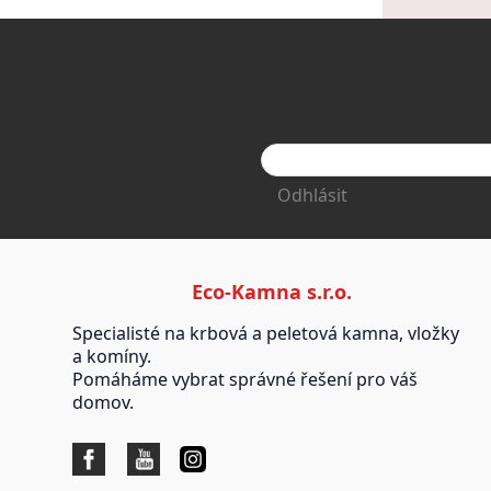
Odhlásit
Eco-Kamna s.r.o.
Specialisté na krbová a peletová kamna, vložky
a komíny.
Pomáháme vybrat správné řešení pro váš
domov.