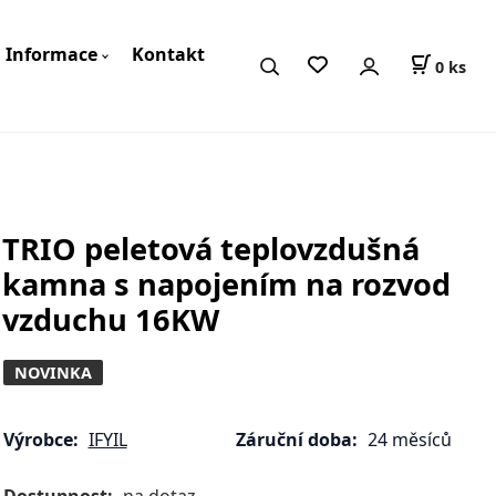
Informace
Kontakt
0
ks
TRIO peletová teplovzdušná
kamna s napojením na rozvod
vzduchu 16KW
NOVINKA
Výrobce:
IFYIL
Záruční doba:
24 měsíců