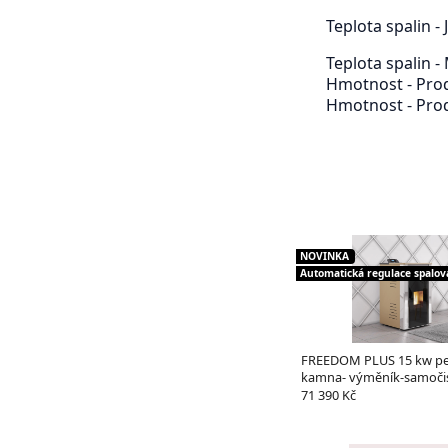
Teplota spalin -
Teplota spalin -
Hmotnost - Pro
Hmotnost - Prod
NOVINKA
Automatická regulace spalov
FREEDOM PLUS 15 kw pe
kamna- výměník-samočist
bezkontaktní zapalování
71 390 Kč