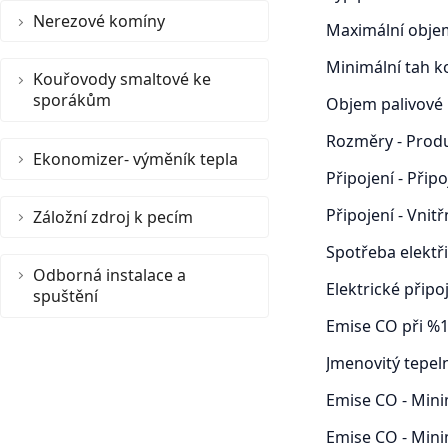
Nerezové komíny
Maximální obje
Minimální tah k
Kouřovody smaltové ke
sporákům
Objem palivové 
Rozměry - Prod
Ekonomizer- výměník tepla
Připojení - Při
Připojení - Vni
Záložní zdroj k pecím
Spotřeba elektř
Odborná instalace a
Elektrické připo
spuštění
Emise CO při %1
Jmenovitý tepel
Emise CO - Mini
Emise CO - Mini