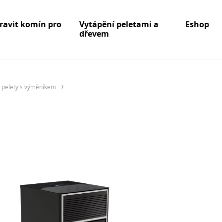
pravit komín pro
Vytápění peletami a
Eshop
dřevem
 pelety s výměníkem