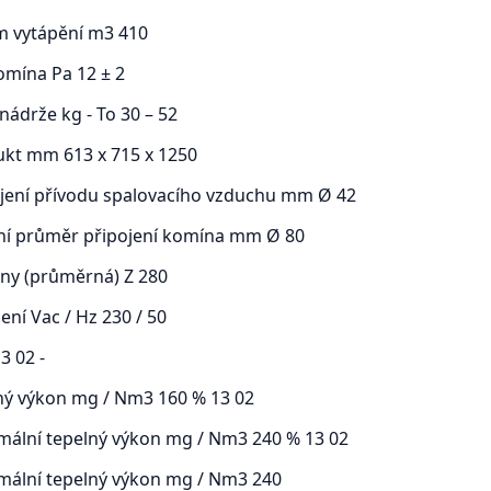
m vytápění m3 410
omína Pa 12 ± 2
nádrže kg - To 30 – 52
ukt mm 613 x 715 x 1250
pojení přívodu spalovacího vzduchu mm Ø 42
třní průměr připojení komína mm Ø 80
iny (průměrná) Z 280
jení Vac / Hz 230 / 50
3 02 -
ný výkon mg / Nm3 160 % 13 02
mální tepelný výkon mg / Nm3 240 % 13 02
mální tepelný výkon mg / Nm3 240