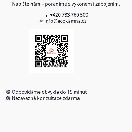
Napište nám – poradíme s výkonem i zapojením.
📱 +420 733 760 500
✉
info@ecokamna.cz
🟢 Odpovídáme obvykle do 15 minut
🟢 Nezávazná konzultace zdarma