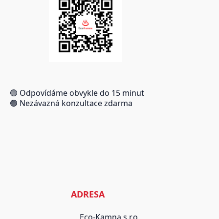
🟢 Odpovídáme obvykle do 15 minut
🟢 Nezávazná konzultace zdarma
ADRESA
Eco-Kamna s.r.o.