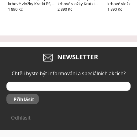
krbové vložky Kratki BS,
krbové vložky Kratki
krbové vložky K
MILA, BASIA a AQUARIO
FRANEK 12
NB, VN a LUCY
1 890 Kč
2 890 Kč
1 890 Kč
NEWSLETTER
Chtěli byste být informováni a speciálních akcích?
Přihlásit
Odhlásit