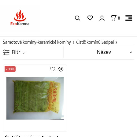
0
Šamotové komíny-keramické komíny
Čistič komínů Sadpal
Filtr
- 30%