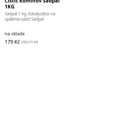
Čistič komínov Sadpal
1KG
Sadpal 1 kg ,Katalyzátor na
spálenie sadzí Sadpal
na sklade
179 Kč
255.71 Kč