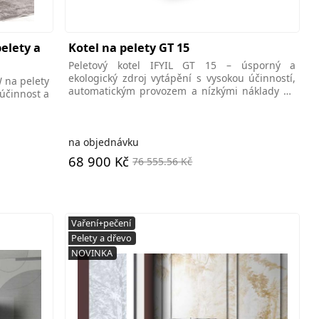
elety a
Kotel na pelety GT 15
Peletový kotel IFYIL GT 15 – úsporný a
ekologický zdroj vytápění s vysokou účinností,
 na pelety
automatickým provozem a nízkými náklady na
 účinnost a
palivo. Ideální pro
na objednávku
68 900 Kč
76 555.56 Kč
Vaření+pečení
Pelety a dřevo
NOVINKA