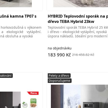
dušná kamna TP07 s
HYBRID Teplovodní sporák na p
dřevo TEBA Hybrid 23kw
7 horkovzdušná s výkonem
Teplovodní sporák TEBA Hybrid 25 kW
 ekologické vytápění.
i dřevo – ekologické vytápění, vysoká
ná obsluha a vysoká
úspora nákladů. Ideální pro moderní
na objednávku
183 990 Kč
216 458.82 Kč
palování
Pelety a dřevo
Doporučujeme