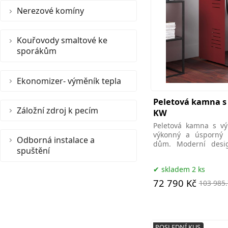
Nerezové komíny
Kouřovody smaltové ke
sporákům
Ekonomizer- výměník tepla
Peletová kamna s
Záložní zdroj k pecím
KW
Peletová kamna s v
výkonný a úsporný 
Odborná instalace a
dům. Moderní desig
spuštění
snadná
skladem 2 ks
72 790 Kč
103 985.
POSLEDNÍ KUS