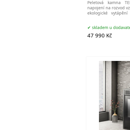
Peletová kamna T
napojení na rozvod v
ekologické vytápěn
moderním designem,
skladem u dodavat
47 990 Kč