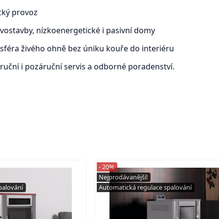
ický provoz
ostavby, nízkoenergetické i pasivní domy
féra živého ohně bez úniku kouře do interiéru
ruční i pozáruční servis a odborné poradenství.
- 20%
Nejprodávanější!
palování
Automatická regulace spalování