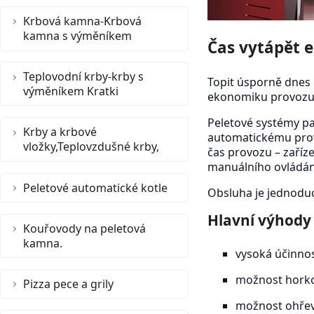
Krbová kamna-Krbová
kamna s výměníkem
Čas vytápět 
Teplovodní krby-krby s
Topit úsporně dnes 
výměníkem Kratki
ekonomiku provozu a
Peletové systémy pa
Krby a krbové
automatickému provo
vložky,Teplovzdušné krby,
čas provozu – zaříz
manuálního ovládán
Peletové automatické kotle
Obsluha je jednoduc
Hlavní výhody
Kouřovody na peletová
kamna.
vysoká účinnos
možnost horko
Pizza pece a grily
možnost ohře