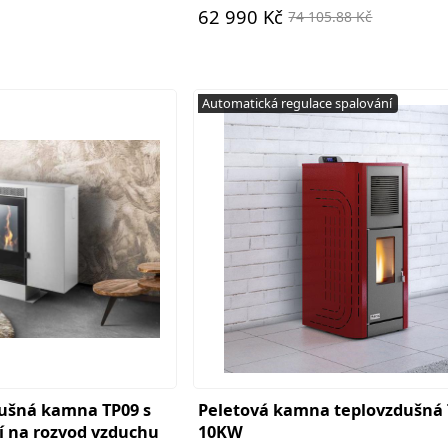
62 990 Kč
74 105.88 Kč
Automatická regulace spalování
dušná kamna TP09 s
Peletová kamna teplovzdušná
í na rozvod vzduchu
10KW