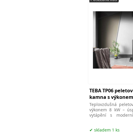
TEBA TP06 peleto
kamna s výkone
Teplovzdušná pelet
výkonem 8 kW – úsp
vytápění s modern
obsluhou a vysokou ú
skladem 1 ks