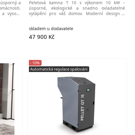
 úsporný a
Peletová kamna T 10 s výkonem 10 kW –
mácnosti.
úsporné, ekologické a snadno ovladatelné
 a vysoká
vytápění pro váš domov. Moderní design a
tichý provoz.ecokamna,Brno
skladem u dodavatele
47 900 Kč
- 10%
Automatická regulace spalování