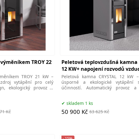
 výměníkem TROY 22
Peletová teplovzdušná kamna
12 KW+ napojení rozvodů vzdu
ýměníkem TROY 21 kW –
Peletová kamna CRYSTAL 12 kW –
zdroj vytápění pro celý
úsporné a ekologické vytápění 
n, ekologický provoz a
účinností. Automatický provoz a 
design pro váš domov. ecokamna
skladem 1 ks
50 900 Kč
71 Kč
63 625 Kč
- 15%