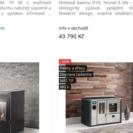
EBA TP 09 s možností
Peletová kamna IFYIL Termal 8 kW –
zduchu nabízejí úsporné a
ekologický způsob vytápění do
í s vysokou účinností a
Moderní design, snadné ovládání
ecokamna,
účinnost,ecokamna,Brno
ele
info v obchodě
43 790 Kč
- 15%
Pelety a dřevo
Doprava zadarmo
NÁŠ TIP
AKCE