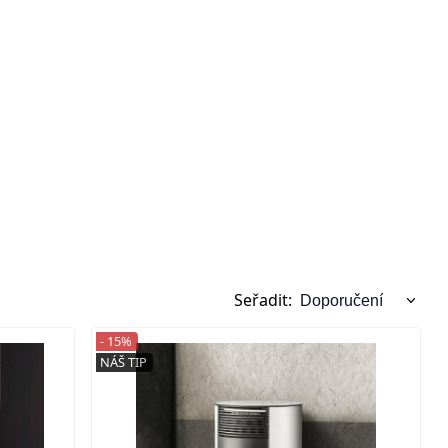
Seřadit:
- 15%
NÁŠ TIP