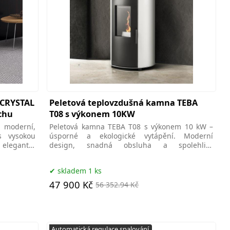
 CRYSTAL
Peletová teplovzdušná kamna TEBA
chu
T08 s výkonem 10KW
 moderní,
Peletová kamna TEBA T08 s výkonem 10 kW –
s vysokou
úsporné a ekologické vytápění. Moderní
elegantní
design, snadná obsluha a spolehlivý
provoz.ecokamna,brno.ecokamna.cz
skladem 1 ks
47 900 Kč
56 352.94 Kč
Automatická regulace spalování