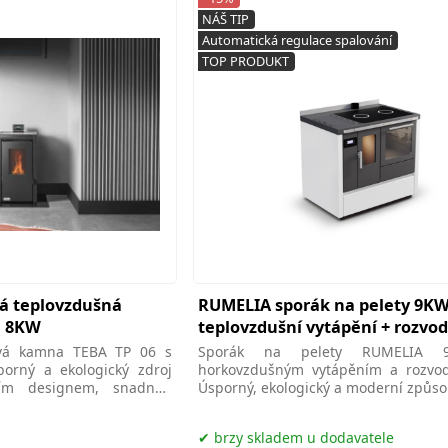
NÁŠ TIP
Automatická regulace spalování
TOP PRODUKT
vá teplovzdušná
RUMELIA sporák na pelety 9KW
m 8KW
teplovzdušní vytápění + rozvo
ová kamna TEBA TP 06 s
Sporák na pelety RUMELIA
orný a ekologický zdroj
horkovzdušným vytápěním a rozvod
ím designem, snadnou
Úsporný, ekologický a moderní způso
činností pro
vašeho
brzy skladem u dodavatele