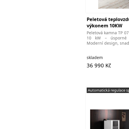
Peletová teplovz
výkonem 10KW
Peletová kamna TP 0
10 kW – úsporné a
Moderní design, snad
skladem
36 990 Kč
Automatická regulace s