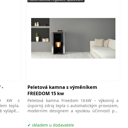
 -
Peletová kamna s výměníkem
d
FREEDOM 15 kw
 9 kW s
Peletová kamna Freedom 16 kW – výkonný a
em tepla.
úsporný zdroj tepla s automatickým provozem,
b vytápění
moderním designem a vysokou účinností pro
vytápění větších
skladem u dodavatele