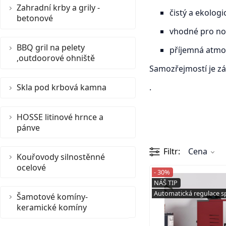
Zahradní krby a grily -
čistý a ekolog
betonové
vhodné pro nov
BBQ gril na pelety
příjemná atmos
,outdoorové ohniště
Samozřejmostí je zá
Skla pod krbová kamna
.
HOSSE litinové hrnce a
pánve
Filtr
Cena
Kouřovody silnostěnné
ocelové
- 30%
NÁŠ TIP
Automatická regulace s
Šamotové komíny-
keramické komíny