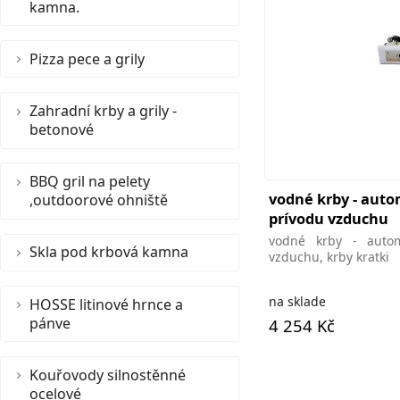
kamna.
Pizza pece a grily
Zahradní krby a grily -
betonové
BBQ gril na pelety
vodné krby - auto
,outdoorové ohniště
prívodu vzduchu
vodné krby - autom
Skla pod krbová kamna
vzduchu, krby kratki
na sklade
HOSSE litinové hrnce a
pánve
4 254 Kč
Kouřovody silnostěnné
ocelové