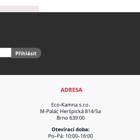
Přihlásit
ADRESA
Eco-Kamna s.r.o.
M-Palác Heršpická 814/5a
Brno 639 00
Otevírací doba:
Po–Pá: 10:00–16:00