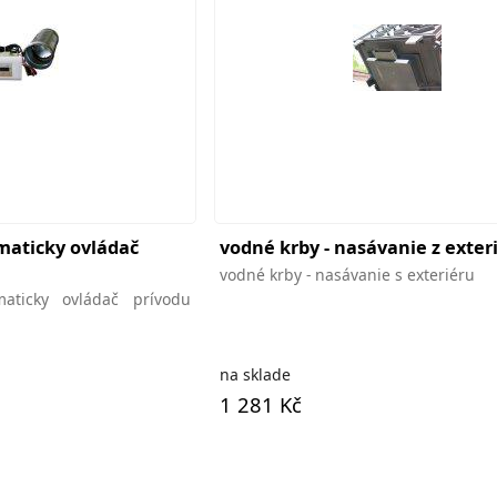
maticky ovládač
vodné krby - nasávanie z exter
vodné krby - nasávanie s exteriéru
aticky ovládač prívodu
na sklade
1 281 Kč