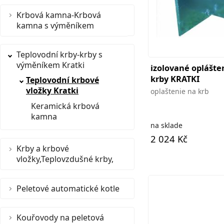
Krbová kamna-Krbová
kamna s výměníkem
Teplovodní krby-krby s
výměníkem Kratki
izolované oplášte
krby KRATKI
Teplovodní krbové
vložky Kratki
oplaštenie na krb
Keramická krbová
kamna
na sklade
2 024 Kč
Krby a krbové
vložky,Teplovzdušné krby,
Peletové automatické kotle
Kouřovody na peletová