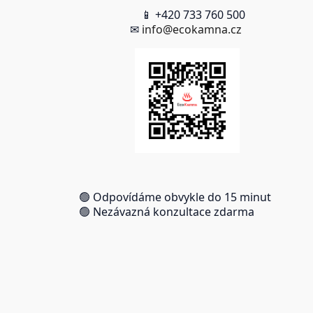
📱 +420 733 760 500
✉
info@ecokamna.cz
🟢 Odpovídáme obvykle do 15 minut
🟢 Nezávazná konzultace zdarma