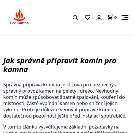
0
Jak správně připravit komín pro
kamna
Správná příprava komínu je klíčová pro bezpečný a
správný provoz kamen na pelety i dřevo. Nevhodný
komín může způsobovat špatné spalování, kouření do
místnosti, časté vypínání kamen nebo snížení jejich
výkonu. Proto je důležité věnovat přípravě komínu
dostatečnou pozornost ještě před instalací spotřebiče.
V tomto článku vysvětlujeme základní požadavky na
komín, správné napojení kamen a nejčastější problémy,