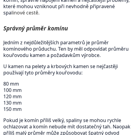
které mohou vzniknout při nevhodně připravené
spa
linové cestě.
Správný průměr komínu
Jedním z nejdůležitějších parametrů je průměr
komínového průduchu. Ten by měl odpovídat průměru
kouřovodu kamen a požadavkům výrobce.
U kamen na pelety a krbových kamen se nejčastěji
používají tyto průměry kouřovodu:
80 mm
100 mm
120 mm
130 mm
150 mm
Pokud je komín příliš velký, spaliny se mohou rychle
ochlazovat a komín nebude mít dostatečný tah. Naopak
příliš malý průměr může způsobovat špatný odvod