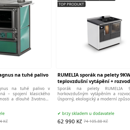
TOP PRODUKT
agnus na tuhé palivo
RUMELIA sporák na pelety 9KW
teplovzdušní vytápění + rozvo
gnus na tuhé palivo v
Sporák na pelety RUMELIA
ená – spojení klasického
horkovzdušným vytápěním a rozvod
nosti a dlouhé životnosti
Úsporný, ekologický a moderní způso
vašeho
ele
brzy skladem u dodavatele
62 990 Kč
4 Kč
74 105.88 Kč