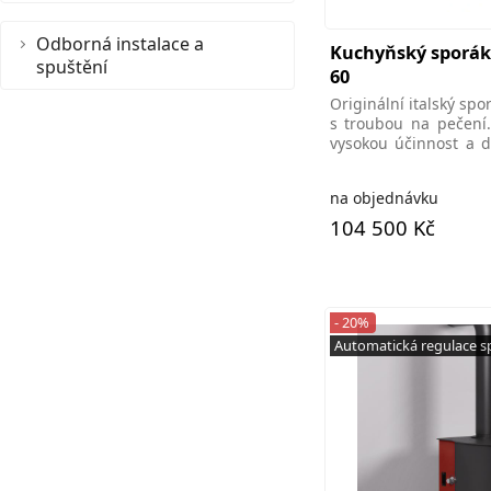
Odborná instalace a
Kuchyňský sporák 
spuštění
60
Originální italský spo
s troubou na pečení.
vysokou účinnost a d
pro vaření,
na objednávku
104 500 Kč
- 20%
Automatická regulace s