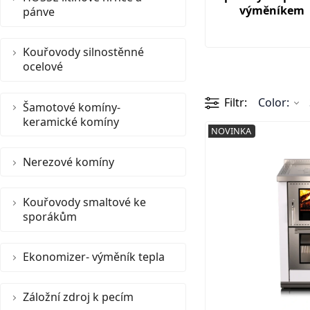
výměníkem
pánve
Kouřovody silnostěnné
ocelové
Filtr
Color:
Šamotové komíny-
keramické komíny
NOVINKA
Nerezové komíny
Kouřovody smaltové ke
sporákům
Ekonomizer- výměník tepla
Záložní zdroj k pecím