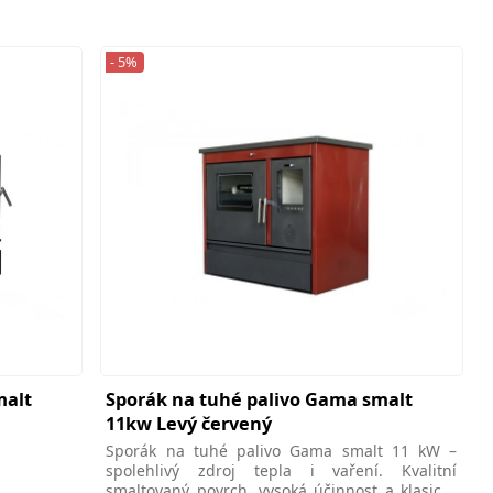
- 5%
malt
Sporák na tuhé palivo Gama smalt
11kw Levý červený
Sporák na tuhé palivo Gama smalt 11 kW –
spolehlivý zdroj tepla i vaření. Kvalitní
smaltovaný povrch, vysoká účinnost a klasický