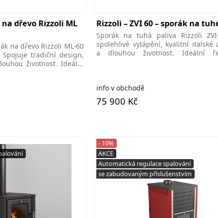
na dřevo Rizzoli ML
Rizzoli – ZVI 60 – sporák na tuh
Sporák na tuhá paliva Rizzoli ZVI
spolehlivé vytápění, kvalitní italské
rák na dřevo Rizzoli ML-60
a dlouhou životnost. Ideální ř
 Spojuje tradiční design,
domácnosti i
louhou životnost. Ideální
info v obchodě
75 900 Kč
- 10%
palování
AKCE
Automatická regulace spalování
se zabudovaným příslušenstvím