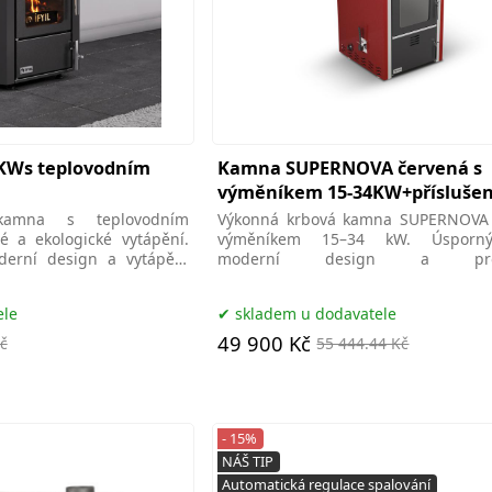
Ws teplovodním
Kamna SUPERNOVA červená s
výměníkem 15-34KW+příslušen
mna s teplovodním
Výkonná krbová kamna SUPERNOVA 
 a ekologické vytápění.
výměníkem 15–34 kW. Úsporný
derní design a vytápění
moderní design a p
na,brno
domov.ecokamana.brno
ele
skladem u dodavatele
49 900 Kč
č
55 444.44 Kč
- 15%
NÁŠ TIP
Automatická regulace spalování