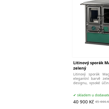
Litinový sporák M
zelený
Litinový sporák Ma
elegantní barvě zel
designu, vysoké účin
pro vytápění i
skladem u dodavat
40 900 Kč
45 444.4