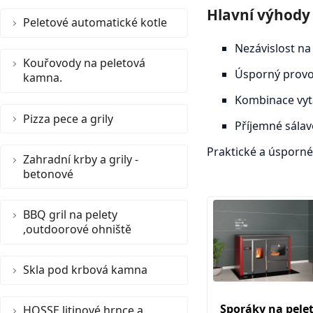
Hlavní výhody
Peletové automatické kotle
Nezávislost na 
Kouřovody na peletová
Úsporný provo
kamna.
Kombinace vytá
Pizza pece a grily
Příjemné sálav
Praktické a úsporné 
Zahradní krby a grily -
betonové
BBQ gril na pelety
,outdoorové ohniště
Skla pod krbová kamna
Sporáky na pelet
HOSSE litinové hrnce a