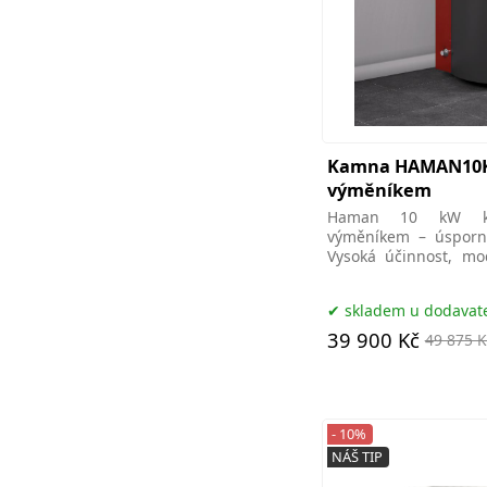
Kamna HAMAN10K
výměníkem
Haman 10 kW ka
výměníkem – úsporné
Vysoká účinnost, mo
celého domu.ecokam
skladem u dodavat
39 900 Kč
49 875 K
- 10%
NÁŠ TIP