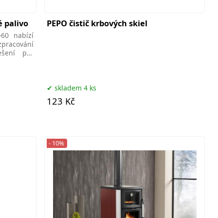
é palivo
PEPO čistič krbových skiel
-60 nabízí
 zpracování
ešení pro
skladem 4 ks
123 Kč
- 10%