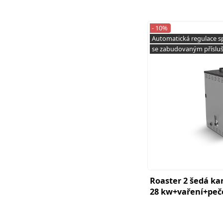
- 10%
Automatická regulace s
se zabudovaným příslu
Roaster 2 šedá k
28 kw+vaření+peč