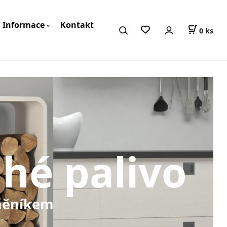
Informace
Kontakt
0
ks
hé palivo
ěníkem