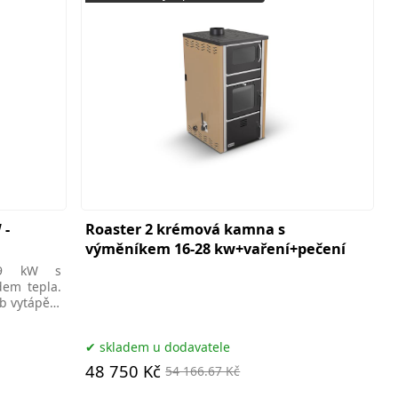
 -
Roaster 2 krémová kamna s
d
výměníkem 16-28 kw+vaření+pečení
 9 kW s
em tepla.
b vytápění
skladem u dodavatele
48 750 Kč
54 166.67 Kč