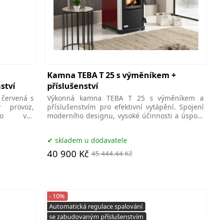
Kamna TEBA T 25 s výměníkem +
ství
příslušenství
červená s
Výkonná kamna TEBA T 25 s výměníkem a
 provoz,
příslušenstvím pro efektivní vytápění. Spojení
ro váš
moderního designu, vysoké účinnosti a úspory
energií pro váš
skladem u dodavatele
40 900 Kč
45 444.44 Kč
- 10%
Automatická regulace spalování
se zabudovaným příslušenstvím