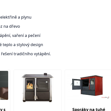
elektřině a plynu
z na dřevo
pění, vaření a pečení
é teplo a stylový design
řešení tradičního vytápění.
Sporáky na tuhé
y s