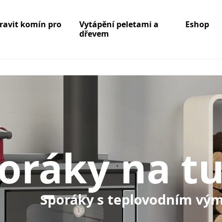
pravit komín pro
Vytápění peletami a
Eshop
dřevem
oráky na tu
áky s teplovodním vým