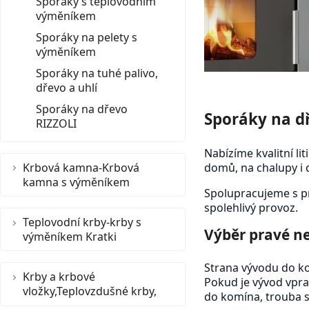
Sporáky s teplovodním
výměníkem
Sporáky na pelety s
výměníkem
Sporáky na tuhé palivo,
dřevo a uhlí
Sporáky na dřevo
Sporáky na d
RIZZOLI
Nabízíme kvalitní l
Krbová kamna-Krbová
domů, na chalupy i d
kamna s výměníkem
Spolupracujeme s pr
spolehlivý provoz.
Teplovodní krby-krby s
Výběr pravé ne
výměníkem Kratki
Strana vývodu do ko
Krby a krbové
Pokud je vývod vpra
vložky,Teplovzdušné krby,
do komína, trouba s