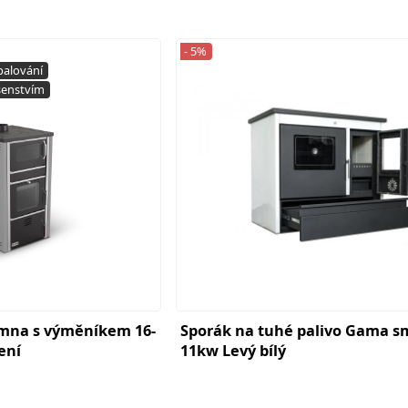
- 5%
palování
šenstvím
amna s výměníkem 16-
Sporák na tuhé palivo Gama s
ení
11kw Levý bílý