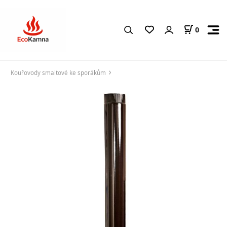
0
Kouřovody smaltové ke sporákům