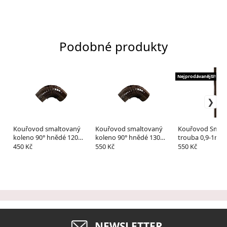
Podobné produkty
Nejprodávanější!
Kouřovod smaltovaný
Kouřovod smaltovaný
Kouřovod Smal
koleno 90° hnědé 120
koleno 90° hnědé 130
trouba 0,9-1m/
mm černá
mm / černá
černá
450 Kč
550 Kč
550 Kč
NEWSLETTER