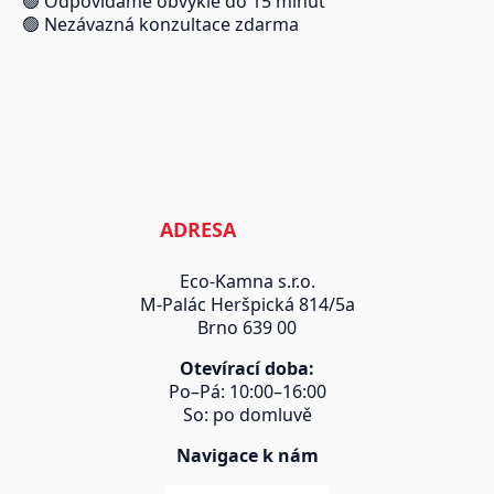
🟢 Odpovídáme obvykle do 15 minut
🟢 Nezávazná konzultace zdarma
ADRESA
Eco-Kamna s.r.o.
M-Palác Heršpická 814/5a
Brno 639 00
Otevírací doba:
Po–Pá: 10:00–16:00
So: po domluvě
Navigace k nám