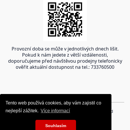
Provozní doba se může v jednotlivých dnech lišit.
Pokud k nám jedete z větší vzdálenosti,
doporučujeme před návštěvou prodejny telefonicky
ověřit aktuální dostupnost na tel.: 733760500
Tento web používá cookies, aby vám zajistil co
Tento web používá cookies, aby vám zajistil co
nejlepší zážitek.
nejlepší zážitek.
Více informací
Více informací
Copyright © 2024 oravakrb.sk, All rights reserved
Souhlasím
Souhlasím