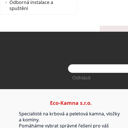
Odborná instalace a
spuštění
Odhlásit
Eco-Kamna s.r.o.
Specialisté na krbová a peletová kamna, vložky
a komíny.
Pomáháme vybrat správné řešení pro váš