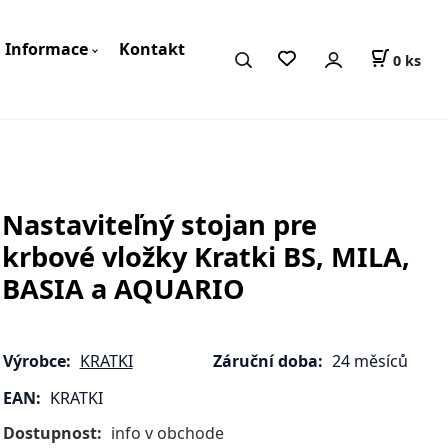
Informace
Kontakt
0
ks
Nastaviteľný stojan pre
krbové vložky Kratki BS, MILA,
BASIA a AQUARIO
Výrobce:
KRATKI
Záruční doba:
24 měsíců
EAN:
KRATKI
Dostupnost:
info v obchode