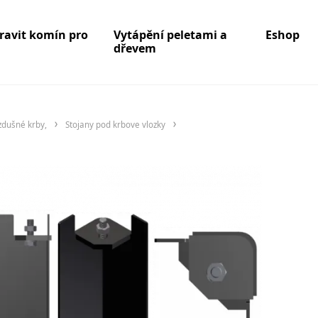
pravit komín pro
Vytápění peletami a
Eshop
dřevem
zdušné krby,
Stojany pod krbove vlozky