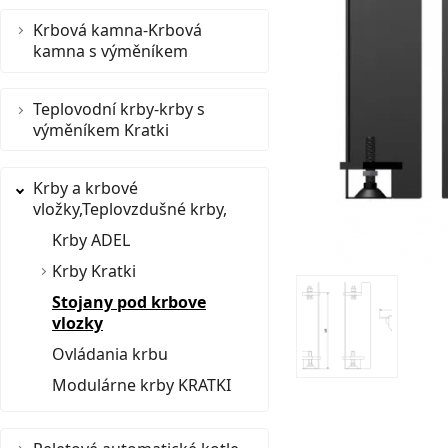
Krbová kamna-Krbová
kamna s výměníkem
Teplovodní krby-krby s
výměníkem Kratki
Krby a krbové
vložky,Teplovzdušné krby,
Krby ADEL
Krby Kratki
Stojany pod krbove
vlozky
Ovládania krbu
Modulárne krby KRATKI