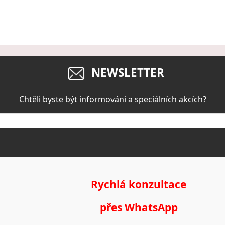
NEWSLETTER
Chtěli byste být informováni a speciálních akcích?
Rychlá konzultace
přes WhatsApp