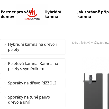
Partner pro váš
Hybridní
Jak správně při
domov
kamna
kamna
Krby a krbové vložky,Teplov
Hybridní kamna na dřevo i
pelety
Peletová kamna- Kamna na
pelety s výměníkem
Sporáky na dřevo RIZZOLI
Sporáky na tuhé palivo
dřevo a uhlí