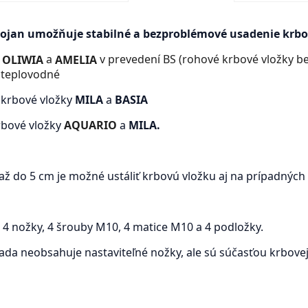
tojan umožňuje stabilné a bezproblémové usadenie krbo
a
v prevedení BS (rohové krbové vložky be
OLIWIA
AMELIA
j
teplovodné
 krbové vložky
MILA
a
BASIA
rbové vložky
AQUARIO
a
MILA.
 až do 5 cm je možné ustáliť krbovú vložku aj na prípadných
:
4 nožky, 4 šrouby M10, 4 matice M10 a 4 podložky.
ada neobsahuje nastaviteľné nožky, ale sú súčasťou krbovej