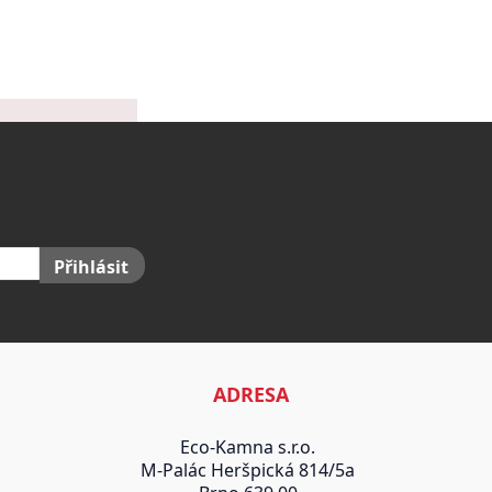
Přihlásit
ADRESA
Eco-Kamna s.r.o.
M-Palác Heršpická 814/5a