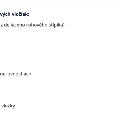
vých vložiek:
z deliaceho rohového stĺpika) -
 nerovnostiach.
 vložky.