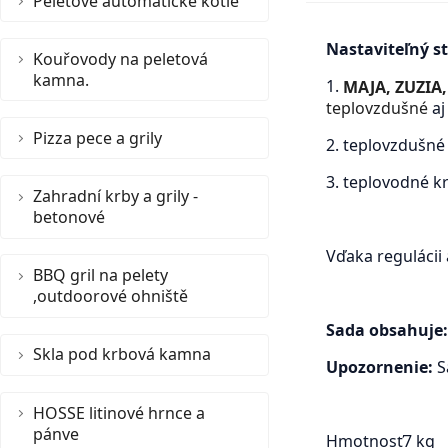
Peletové automatické kotle
Nastaviteľný s
Kouřovody na peletová
kamna.
1.
MAJA,
ZUZIA,
teplovzdušné
a
Pizza pece a grily
2. teplovzdušné
3. teplovodné k
Zahradní krby a grily -
betonové
Vďaka regulácii
BBQ gril na pelety
,outdoorové ohniště
Sada obsahuje
Skla pod krbová kamna
Upozornenie:
S
HOSSE litinové hrnce a
pánve
Hmotnosť
7 kg