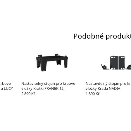
Podobné produk
krbové
Nastavitelný stojan pro krbové
Nastavitelný stojan pro k
N a LUCY
vložky Kratki FRANEK 12
vložky Kratki NADIA
2 890 Kč
1 890 Kč