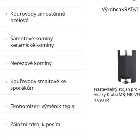
Výrobca
KRATKI
Kouřovody silnostěnné
ocelové
Šamotové komíny-
keramické komíny
Nerezové komíny
Kouřovody smaltové ke
sporákům
Nastavitelný stojan pro 
vložky Kratki MB, NB, V
1 890 Kč
Ekonomizer- výměník tepla
Záložní zdroj k pecím