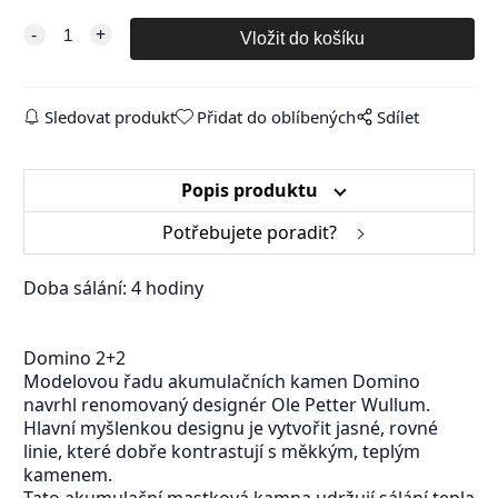
Sledovat produkt
Přidat do oblíbených
Sdílet
Popis produktu
Potřebujete poradit?
Doba sálání: 4 hodiny
Domino 2+2
Modelovou řadu akumulačních kamen Domino
navrhl renomovaný designér Ole Petter Wullum.
Hlavní myšlenkou designu je vytvořit jasné, rovné
linie, které dobře kontrastují s měkkým, teplým
kamenem.
Tato akumulační mastková kamna udržují sálání tepla