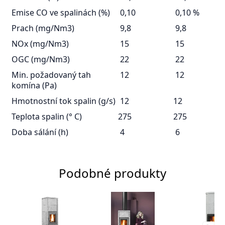
Emise CO ve spalinách (%)
0,10
0,10 %
Prach (mg/Nm3)
9,8
9,8
NOx (mg/Nm3)
15
15
OGC (mg/Nm3)
22
22
Min. požadovaný tah
12
12
komína (Pa)
Hmotnostní tok spalin (g/s)
12
12
Teplota spalin (° C)
275
275
Doba sálání (h)
4
6
Podobné produkty