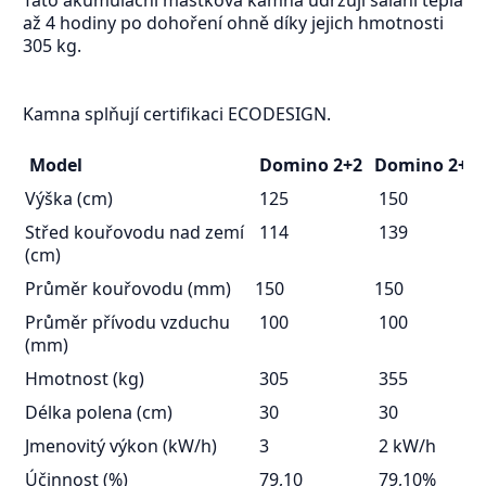
až 4 hodiny po dohoření ohně díky jejich hmotnosti
305 kg.
Kamna splňují certifikaci ECODESIGN.
Model
Domino 2+2
Domino 2+3
Výška (cm)
125
150
Střed kouřovodu nad zemí
114
139
(cm)
Průměr kouřovodu (mm)
150
150
Průměr přívodu vzduchu
100
100
(mm)
Hmotnost (kg)
305
355
Délka polena (cm)
30
30
Jmenovitý výkon (kW/h)
3
2 kW/h
Účinnost (%)
79,10
79,10%