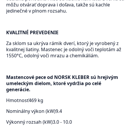
môžu otvárať doprava i doľava, takže sú kachle
jedinečné v plnom rozsahu.
KVALITNÉ PREVEDENIE
Za sklom sa ukrýva rámik dverí, ktorý je vyrobený z
kvalitnej liatiny. Mastenec je odolný voči teplotám až
1550°C, odolný voči mrazu a chemikáliám.
Mastencové pece od NORSK KLEBER sú hrejivým
umeleckým dielom, ktoré vydržia po celé
generácie.
Hmotnosť
469 kg
Nominálny výkon (kW)
9.4
Výkonný rozsah (kW)
3.0 - 10.0