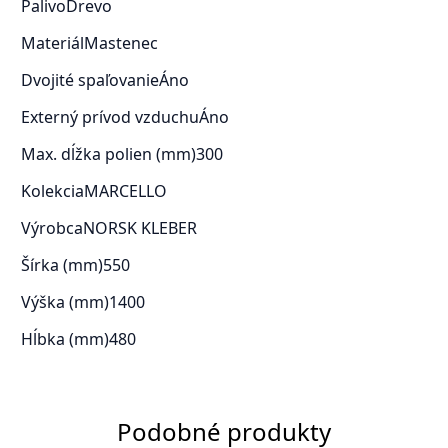
Palivo
Drevo
Materiál
Mastenec
Dvojité spaľovanie
Áno
Externý prívod vzduchu
Áno
Max. dĺžka polien (mm)
300
Kolekcia
MARCELLO
Výrobca
NORSK KLEBER
Šírka (mm)
550
Výška (mm)
1400
Hĺbka (mm)
480
Podobné produkty