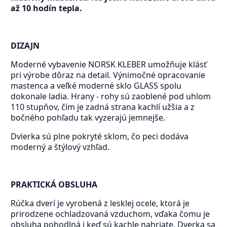
až 10 hodín tepla.
DIZAJN
Moderné vybavenie NORSK KLEBER umožňuje klásť
pri výrobe dôraz na detail. Výnimočné opracovanie
mastenca a veľké moderné sklo GLASS spolu
dokonale ladia. Hrany - rohy sú zaoblené pod uhlom
110 stupňov, čím je zadná strana kachlí užšia a z
bočného pohľadu tak vyzerajú jemnejše.
Dvierka sú plne pokryté sklom, čo peci dodáva
moderný a štýlový vzhľad.
PRAKTICKÁ OBSLUHA
Rúčka dverí je vyrobená z lesklej ocele, ktorá je
prirodzene ochladzovaná vzduchom, vďaka čomu je
obsluha pohodlná i keď sú kachle nahriate. Dverka sa