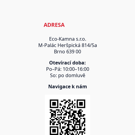
ADRESA
Eco-Kamna s.r.o.
M-Palác Heršpická 814/5a
Brno 639 00
Otevírací doba:
Po–Pá: 10:00–16:00
So: po domluvě
Navigace k nám