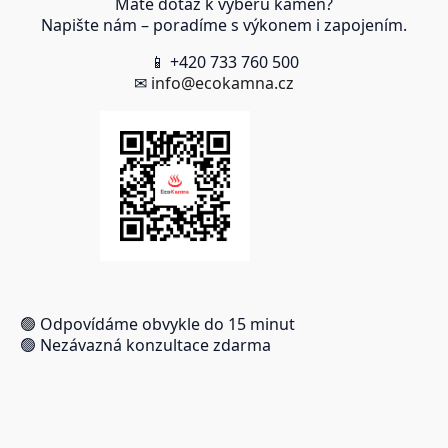
Máte dotaz k výběru kamen?
Napište nám – poradíme s výkonem i zapojením.
📱 +420 733 760 500
✉
info@ecokamna.cz
🟢 Odpovídáme obvykle do 15 minut
🟢 Nezávazná konzultace zdarma