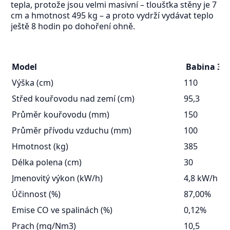
tepla, protože jsou velmi masivní – tloušťka stěny je 7
cm a hmotnost 495 kg – a proto vydrží vydávat teplo
ještě 8 hodin po dohoření ohně.
Model
Babina 3
Výška (cm)
110
Střed kouřovodu nad zemí (cm)
95,3
Průměr kouřovodu (mm)
150
Průměr přívodu vzduchu (mm)
100
Hmotnost (kg)
385
Délka polena (cm)
30
Jmenovitý výkon (kW/h)
4,8 kW/h
Účinnost (%)
87,00%
Emise CO ve spalinách (%)
0,12%
Prach (mg/Nm3)
10,5