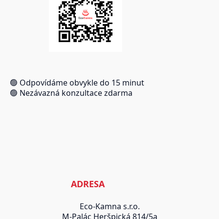
🟢 Odpovídáme obvykle do 15 minut
🟢 Nezávazná konzultace zdarma
ADRESA
Eco-Kamna s.r.o.
M-Palác Heršpická 814/5a