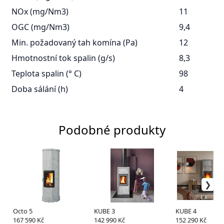
NOx (mg/Nm3)
11
OGC (mg/Nm3)
9,4
Min. požadovaný tah komína (Pa)
12
Hmotnostní tok spalin (g/s)
8,3
Teplota spalin (° C)
98
Doba sálání (h)
4
Podobné produkty
Octo 5
KUBE 3
KUBE 4
167 590 Kč
142 990 Kč
152 290 Kč