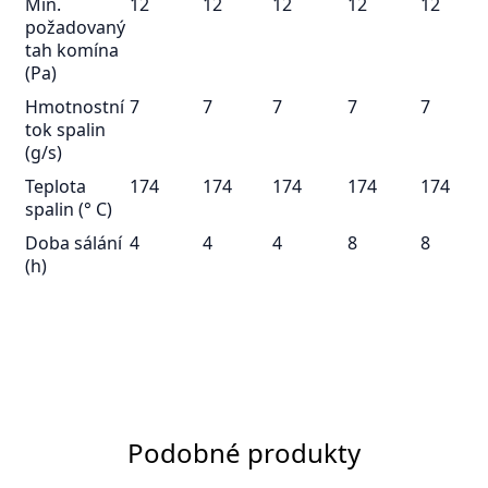
Min.
12
12
12
12
12
požadovaný
tah komína
(Pa)
Hmotnostní
7
7
7
7
7
tok spalin
(g/s)
Teplota
174
174
174
174
174
spalin (° C)
Doba sálání
4
4
4
8
8
(h)
Podobné produkty