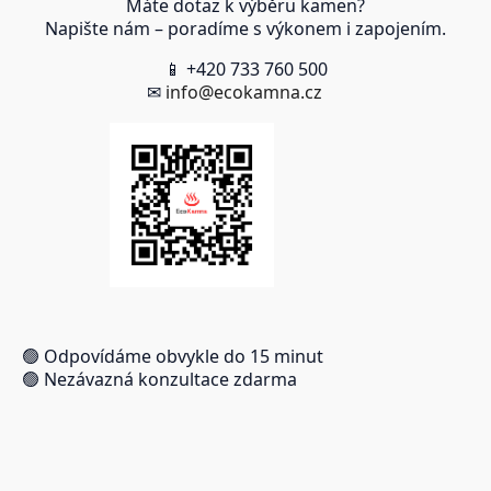
Máte dotaz k výběru kamen?
Napište nám – poradíme s výkonem i zapojením.
📱 +420 733 760 500
✉
info@ecokamna.cz
🟢 Odpovídáme obvykle do 15 minut
🟢 Nezávazná konzultace zdarma