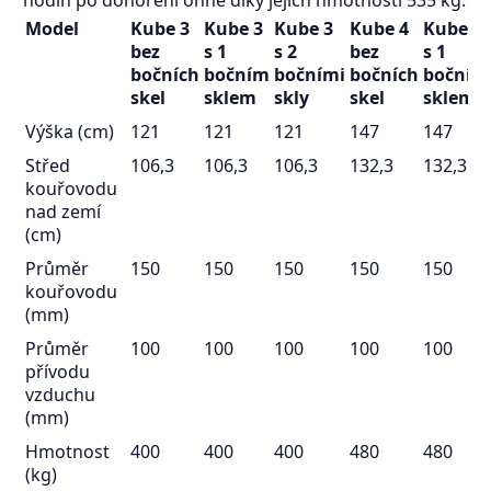
Model
Kube 3
Kube 3
Kube 3
Kube 4
Kube 4
bez
s 1
s 2
bez
s 1
bočních
bočním
bočními
bočních
bočním
skel
sklem
skly
skel
sklem
Výška (cm)
121
121
121
147
147
Střed
106,3
106,3
106,3
132,3
132,3
kouřovodu
nad zemí
(cm)
Průměr
150
150
150
150
150
kouřovodu
(mm)
Průměr
100
100
100
100
100
přívodu
vzduchu
(mm)
Hmotnost
400
400
400
480
480
(kg)