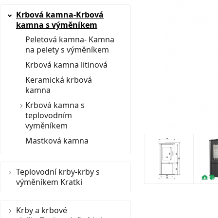
Krbová kamna-Krbová
kamna s výměníkem
Peletová kamna- Kamna
na pelety s výměníkem
Krbová kamna litinová
Keramická krbová
kamna
Krbová kamna s
teplovodním
vyměníkem
Mastková kamna
Teplovodní krby-krby s
výměníkem Kratki
Krby a krbové