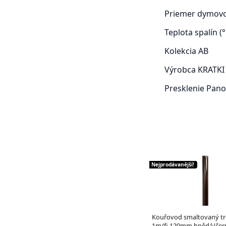
Priemer dymov
Teplota spalín (°
Kolekcia
AB
Výrobca
KRATKI
Presklenie
Pano
Nejprodávanější!
Kouřovod smaltovaný t
1m/fi 120mm hnědá/čer