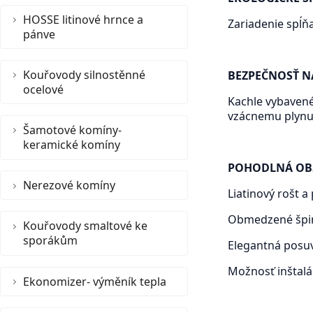
HOSSE litinové hrnce a
Zariadenie spĺň
pánve
Kouřovody silnostěnné
BEZPEČNOSŤ N
ocelové
Kachle vybaven
vzácnemu plynu,
Šamotové komíny-
keramické komíny
POHODLNÁ OB
Nerezové komíny
Liatinový rošt a
Obmedzené špine
Kouřovody smaltové ke
sporákům
Elegantná posuv
Možnosť inštal
Ekonomizer- výměník tepla