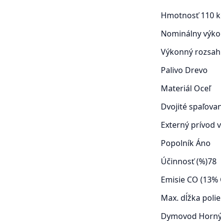
Hmotnosť
110 
Nominálny výko
Výkonný rozsah
Palivo
Drevo
Materiál
Oceľ
Dvojité spaľova
Externý prívod
Popolník
Áno
Účinnosť (%)
78
Emisie CO (13% 
Max. dĺžka poli
Dymovod
Horný