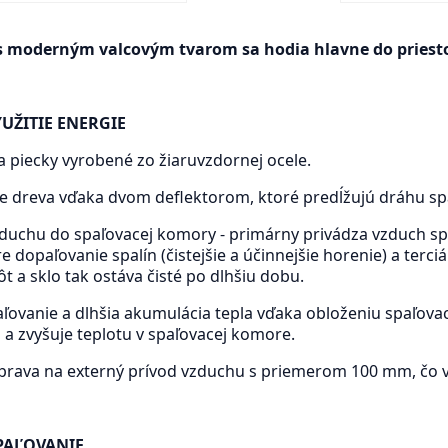
s moderným valcovým tvarom sa hodia hlavne do priestor
UŽITIE ENERGIE
a piecky vyrobené zo žiaruvzdornej ocele.
e dreva vďaka dvom deflektorom, ktoré predĺžujú dráhu spa
vzduchu do spaľovacej komory - primárny privádza vzduch sp
e dopaľovanie spalín (čistejšie a účinnejšie horenie) a terc
t a sklo tak ostáva čisté po dlhšiu dobu.
paľovanie a dlhšia akumulácia tepla vďaka obloženiu spaľov
 a zvyšuje teplotu v spaľovacej komore.
rava na externý prívod vzduchu s priemerom 100 mm, čo vp
PAĽOVANIE