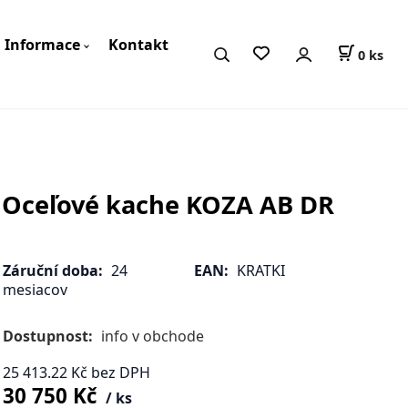
Informace
Kontakt
0
ks
Oceľové kache KOZA AB DR
Záruční doba:
24
EAN:
KRATKI
mesiacov
Dostupnost:
info v obchode
25 413.22
Kč
bez DPH
30 750
Kč
ks