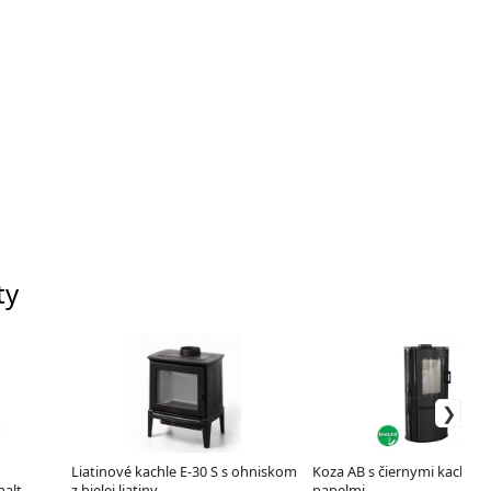
ty
Liatinové kachle E-30 S s ohniskom
Koza AB s čiernymi kachľov
alt
z bielej liatiny
panelmi