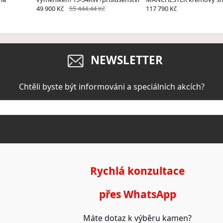
49 900 Kč
55 444.44 Kč
117 790 Kč
NEWSLETTER
Chtěli byste být informováni a speciálních akcích?
Rychlá konzultace
přes WhatsApp
Máte dotaz k výběru kamen?