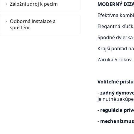
Záložní zdroj k pecím
MODERNÝ DIZ
Efektívna kombin
Odborná instalace a
Elegantná kľučk
spuštění
Spodné dvierka 
Krajší pohľad n
Záruka 5 rokov.
Voliteľné prísl
-
zadný dymov
je nutné zakúp
-
regulácia prí
-
mechanizmus 