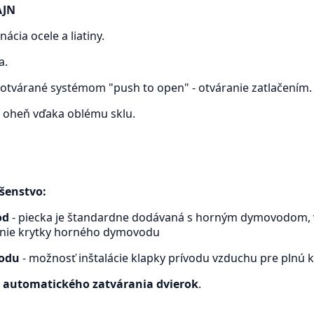
AJN
ácia ocele a liatiny.
a.
otvárané systémom "push to open" - otváranie zatlačením.
a oheň vďaka oblému sklu.
ušenstvo:
od
- piecka je štandardne dodávaná s horným dymovodom, 
enie krytky horného dymovodu
vodu
- možnosť inštalácie klapky prívodu vzduchu pre plnú k
automatického zatvárania dvierok
.