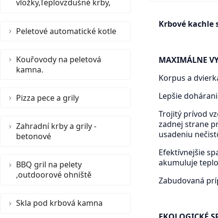
vložky,Teplovzdušné krby,
Krbové kachle 
Peletové automatické kotle
Kouřovody na peletová
MAXIMÁLNE VY
kamna.
Korpus a dvierk
Lepšie dohárani
Pizza pece a grily
Trojitý prívod 
zadnej strane pr
Zahradní krby a grily -
usadeniu nečistô
betonové
Efektívnejšie s
akumuluje teplo
BBQ gril na pelety
,outdoorové ohniště
Zabudovaná príp
Skla pod krbová kamna
EKOLOGICKÉ S