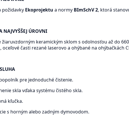
a požidavky
Ekoprojektu
a normy
BImSchV 2
, ktorá stano
A NAJVYŠŠEJ ÚROVNI
é žiaruvzdorným keramickým sklom s odolnosťou až do 660
 oceľové časti rezané laserovo a ohýbané na ohýbačkách 
SLUHA
 popolník pre jednoduché čistenie.
nie skla vďaka systému čistého skla.
ná kľučka.
ácie s horným alebo zadným dymovodom.