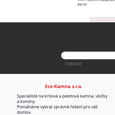
450 Kč
Odhlásit
Eco-Kamna s.r.o.
Specialisté na krbová a peletová kamna, vložky
a komíny.
Pomáháme vybrat správné řešení pro váš
domov.