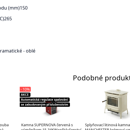
odu (mm)
150
C)
265
ramatické - oblé
Podobné produk
- 10%
AKCE
Automatická regulace spalování
se zabudovaným příslušenstvím
rouba
Kamna SUPERNOVA červená s
Splyňovací litinová kamna
ná
výměníkem 15-34KW+příslušenství
MANCHESTER krémový sm