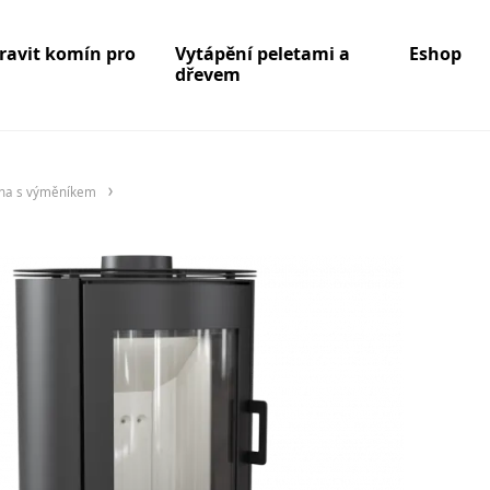
pravit komín pro
Vytápění peletami a
Eshop
dřevem
na s výměníkem