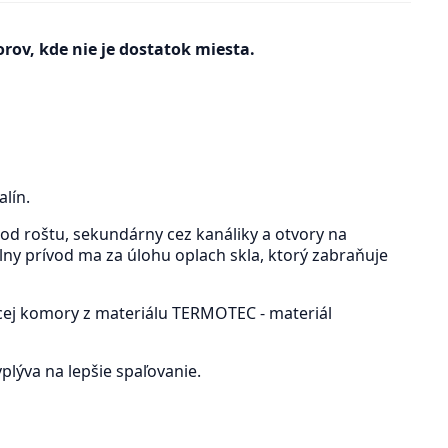
ov, kde nie je dostatok miesta.
lín.
od roštu, sekundárny cez kanáliky a otvory na
iálny prívod ma za úlohu oplach skla, ktorý zabraňuje
acej komory z materiálu TERMOTEC - materiál
lýva na lepšie spaľovanie.