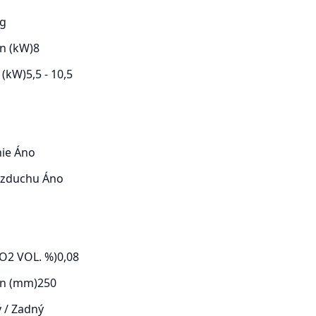
kg
n (kW)
8
 (kW)
5,5 - 10,5
nie
Áno
 vzduchu
Áno
O2 VOL. %)
0,08
en (mm)
250
 / Zadný