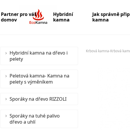
Partner pro váš
Hybridní
Jak správně při
domov
kamna
kamna
Krbová kamna-Krbová kam
Hybridní kamna na dřevo i
pelety
Peletová kamna- Kamna na
pelety s výměníkem
Sporáky na dřevo RIZZOLI
Sporáky na tuhé palivo
dřevo a uhlí