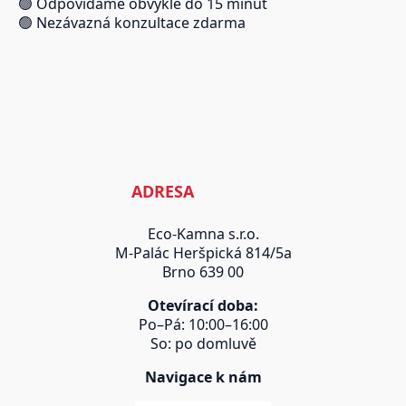
🟢 Odpovídáme obvykle do 15 minut
🟢 Nezávazná konzultace zdarma
ADRESA
Eco-Kamna s.r.o.
M-Palác Heršpická 814/5a
Brno 639 00
Otevírací doba:
Po–Pá: 10:00–16:00
So: po domluvě
Navigace k nám