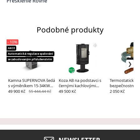
Presklenie
Rovné
Podobné produkty
- 10%
AKCE
Automatická regulace spalování
se zabudovaným příslušenstvím
Kamna SUPERNOVA šedá
Koza AB na podstavci s
Termostatický
s výměníkem 15-34KW
černými kachlovými
bezpečnostný ve
+příslušenství
panely
chladiacej slučk
49 900 Kč
55 444.44 Kč
49 500 Kč
2 050 Kč