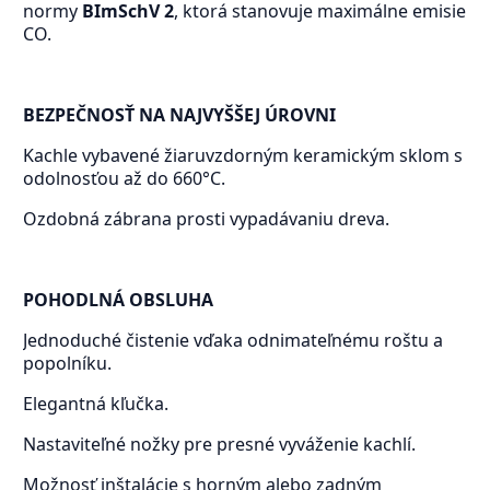
normy
BImSchV 2
, ktorá stanovuje maximálne emisie
CO.
BEZPEČNOSŤ NA NAJVYŠŠEJ ÚROVNI
Kachle vybavené žiaruvzdorným keramickým sklom s
odolnosťou až do 660°C.
Ozdobná zábrana prosti vypadávaniu dreva.
POHODLNÁ OBSLUHA
Jednoduché čistenie vďaka odnimateľnému roštu a
popolníku.
Elegantná kľučka.
Nastaviteľné nožky pre presné vyváženie kachlí.
Možnosť inštalácie s horným alebo zadným