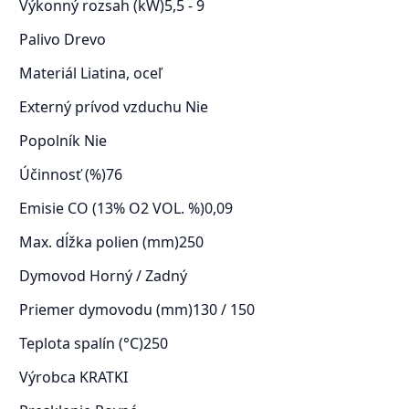
Výkonný rozsah (kW)
5,5 - 9
Palivo
Drevo
Materiál
Liatina, oceľ
Externý prívod vzduchu
Nie
Popolník
Nie
Účinnosť (%)
76
Emisie CO (13% O2 VOL. %)
0,09
Max. dĺžka polien (mm)
250
Dymovod
Horný / Zadný
Priemer dymovodu (mm)
130 / 150
Teplota spalín (°C)
250
Výrobca
KRATKI