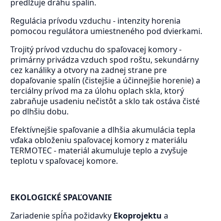
predĺžuje dráhu spalín.
Regulácia prívodu vzduchu - intenzity horenia
pomocou regulátora umiestneného pod dvierkami.
Trojitý prívod vzduchu do spaľovacej komory -
primárny privádza vzduch spod roštu, sekundárny
cez kanáliky a otvory na zadnej strane pre
dopaľovanie spalín (čistejšie a účinnejšie horenie) a
terciálny prívod ma za úlohu oplach skla, ktorý
zabraňuje usadeniu nečistôt a sklo tak ostáva čisté
po dlhšiu dobu.
Efektívnejšie spaľovanie a dlhšia akumulácia tepla
vďaka obloženiu spaľovacej komory z materiálu
TERMOTEC - materiál akumuluje teplo a zvyšuje
teplotu v spaľovacej komore.
EKOLOGICKÉ SPAĽOVANIE
Zariadenie spĺňa požidavky
Ekoprojektu
a