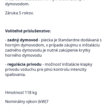
dymovodom.
Záruka 5 rokov.
Voliteľné príslušenstvo:
-
zadný dymovod
- piecka je štandardne dodávaná s
horným dymovodom, v prípade záujmu o inštaláciu
zadného dymovodu je nutné zakúpenie krytky
horného dymovodu
-
regulácia prívodu
- možnosť inštalácie klapky
prívodu vzduchu pre plnú kontrolu intenzity
spaľovania.
Hmotnosť
118 kg
Nominálny výkon (kW)
7