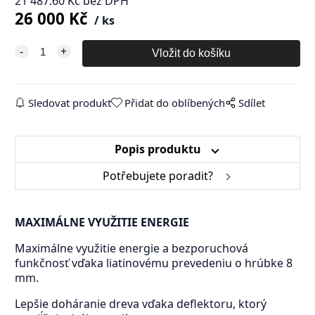
21 487.60
Kč
bez DPH
26 000
Kč
ks
Sledovat produkt
Přidat do oblíbených
Sdílet
Popis produktu
Potřebujete poradit?
MAXIMÁLNE VYUŽITIE ENERGIE
Maximálne využitie energie a bezporuchová
funkčnosť vďaka liatinovému prevedeniu o hrúbke 8
mm.
Lepšie doháranie dreva vďaka deflektoru, ktorý