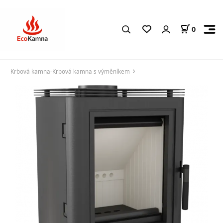
0
Krbová kamna-Krbová kamna s výměníkem