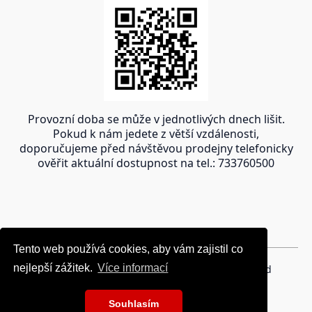
Provozní doba se může v jednotlivých dnech lišit.
Pokud k nám jedete z větší vzdálenosti,
doporučujeme před návštěvou prodejny telefonicky
ověřit aktuální dostupnost na tel.: 733760500
Tento web používá cookies, aby vám zajistil co
Tento web používá cookies, aby vám zajistil co
nejlepší zážitek.
nejlepší zážitek.
Více informací
Více informací
Copyright © 2024 oravakrb.sk, All rights reserved
Souhlasím
Souhlasím