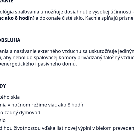
VANIE
ológia spaľovania umožňuje dosiahnutie vysokej účinnosti - 
ac ako 8 hodín)
a dokonale čisté sklo. Kachle spĺňajú prísn
OBSLUHA
ania a nasávanie externého vzduchu sa uskutočňuje jediným
, aby nebol do spaľovacej komory privádzaný falošný vzduch
oenergetického i pasívneho domu.
DY
tého skla
ia v nočnom režime viac ako 8 hodín
bo zadný dymovod
elo
dlhou životnosťou vďaka liatinovej výplni v bielom preveden