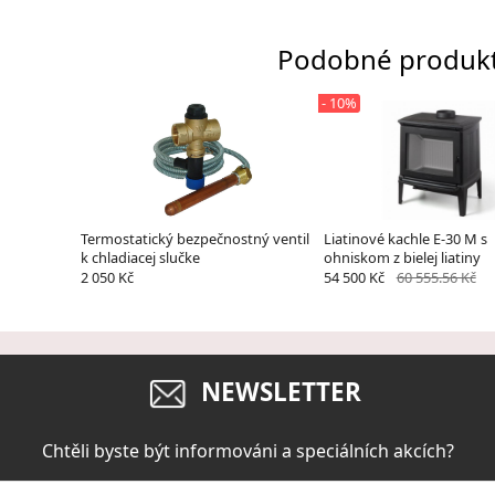
Podobné produk
- 10%
Termostatický bezpečnostný ventil
Liatinové kachle E-30 M s
k chladiacej slučke
ohniskom z bielej liatiny
2 050 Kč
54 500 Kč
60 555.56 Kč
NEWSLETTER
Chtěli byste být informováni a speciálních akcích?