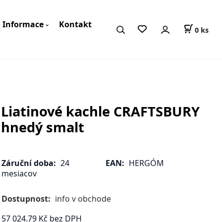
Informace
Kontakt
0
ks
Liatinové kachle CRAFTSBURY
hnedý smalt
Záruční doba:
24
EAN:
HERGÓM
mesiacov
Dostupnost:
info v obchode
57 024.79
Kč
bez DPH