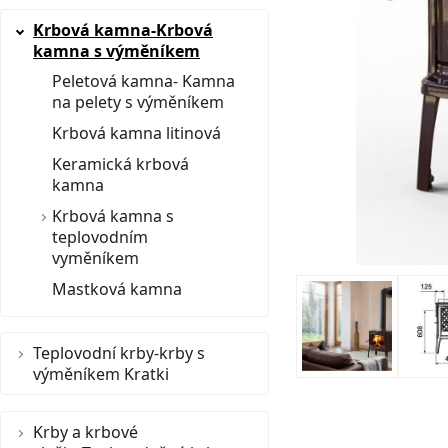
Krbová kamna-Krbová
kamna s výměníkem
Peletová kamna- Kamna
na pelety s výměníkem
Krbová kamna litinová
Keramická krbová
kamna
Krbová kamna s
teplovodním
vyměníkem
Mastková kamna
Teplovodní krby-krby s
výměníkem Kratki
Krby a krbové