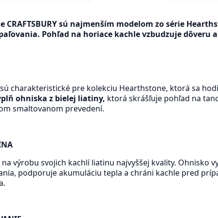
le CRAFTSBURY sú najmenším modelom zo série Hearths
paľovania. Pohľad na horiace kachle vzbudzuje dôveru a 
 sú charakteristické pre kolekciu Hearthstone, ktorá sa hod
plň ohniska z bielej liatiny,
ktorá skrášľuje pohľad na tan
om smaltovanom prevedení.
INA
a výrobu svojich kachlí liatinu najvyššej kvality. Ohnisko 
vania, podporuje akumuláciu tepla a chráni kachle pred 
a.