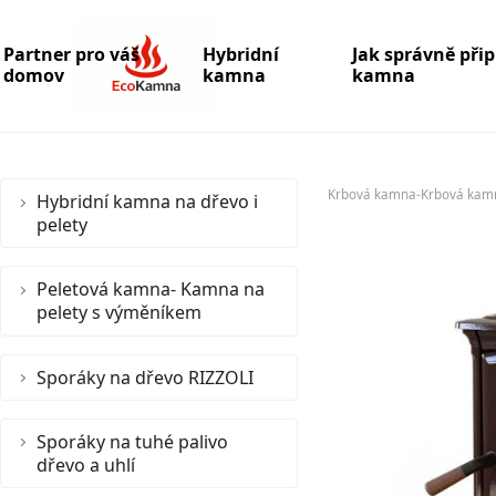
Partner pro váš
Hybridní
Jak správně při
domov
kamna
kamna
Krbová kamna-Krbová kam
Hybridní kamna na dřevo i
pelety
Peletová kamna- Kamna na
pelety s výměníkem
Sporáky na dřevo RIZZOLI
Sporáky na tuhé palivo
dřevo a uhlí