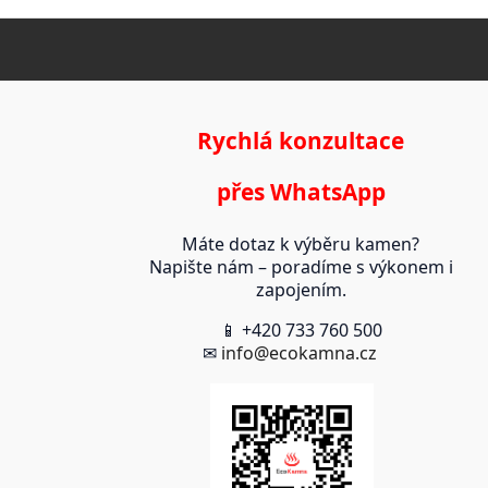
Rychlá konzultace
přes WhatsApp
Máte dotaz k výběru kamen?
Napište nám – poradíme s výkonem i
zapojením.
📱 +420 733 760 500
✉
info@ecokamna.cz