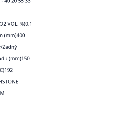
 - 40 20 55 33
1
O2 VOL. %)
0.1
en (mm)
400
/Zadný
odu (mm)
150
C)
192
HSTONE
ÓM