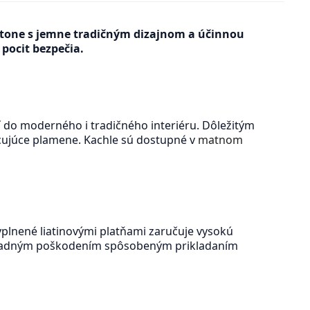
tone s jemne tradičným dizajnom a účinnou
pocit bezpečia.
í do moderného i tradičného interiéru. Dôležitým
cujúce plamene. Kachle sú dostupné v
matnom
vyplnené liatinovými platňami zaručuje vysokú
prípadným poškodením spôsobeným prikladaním