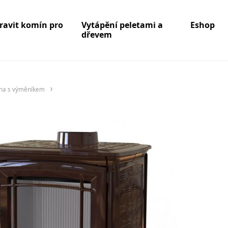
pravit komín pro
Vytápění peletami a
Eshop
dřevem
na s výměníkem