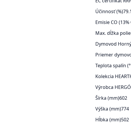
EC certifikát
RRF
Účinnosť (%)
79.
Emisie CO (13% 
Max. dĺžka poli
Dymovod
Horný
Priemer dymov
Teplota spalín (°
Kolekcia
HEART
Výrobca
HERG
Šírka (mm)
602
Výška (mm)
774
Hĺbka (mm)
502