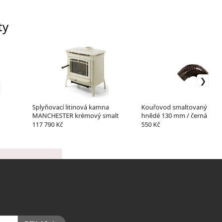
ty
Splyňovací litinová kamna
Kouřovod smaltovaný kole
MANCHESTER krémový smalt
hnědé 130 mm / černá
117 790 Kč
550 Kč