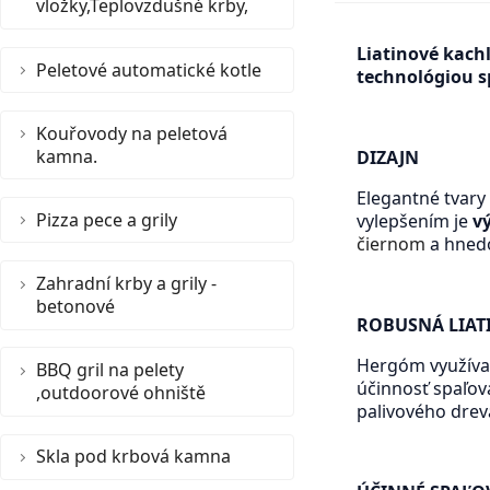
vložky,Teplovzdušné krby,
Liatinové kach
Peletové automatické kotle
technológiou s
Kouřovody na peletová
kamna.
DIZAJN
Elegantné tvary
Pizza pece a grily
vylepšením je
vý
čiernom
a hned
Zahradní krby a grily -
betonové
ROBUSNÁ LIAT
Hergóm využíva n
BBQ gril na pelety
účinnosť spaľo
,outdoorové ohniště
palivového drev
Skla pod krbová kamna