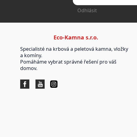
Odhlásit
Eco-Kamna s.r.o.
Specialisté na krbová a peletová kamna, vložky
a komíny.
Pomáháme vybrat správné řešení pro váš
domov.