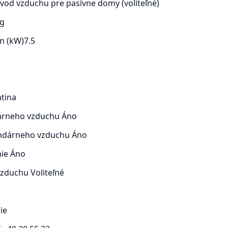
ívod vzduchu pre pasívne domy (voliteľné)
kg
n (kW)
7.5
atina
árneho vzduchu
Áno
undárneho vzduchu
Áno
nie
Áno
 vzduchu
Voliteľné
ie