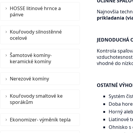
ÚČINNÉ SPAĽO
HOSSE litinové hrnce a
Najnovšia techn
pánve
prikladania (vi
Kouřovody silnostěnné
ocelové
JEDNODUCHÁ 
Kontrola spaľov
Šamotové komíny-
vzduchotesnosti
keramické komíny
vhodné do nízk
Nerezové komíny
OSTATNÉ VÝHO
Kouřovody smaltové ke
Systém čis
sporákům
Doba horen
Horný ale
Ekonomizer- výměník tepla
Liatinové t
Ohnisko s 