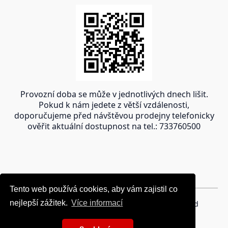
Provozní doba se může v jednotlivých dnech lišit.
Pokud k nám jedete z větší vzdálenosti,
doporučujeme před návštěvou prodejny telefonicky
ověřit aktuální dostupnost na tel.: 733760500
Tento web používá cookies, aby vám zajistil co
Tento web používá cookies, aby vám zajistil co
nejlepší zážitek.
nejlepší zážitek.
Více informací
Více informací
Copyright © 2024 oravakrb.sk, All rights reserved