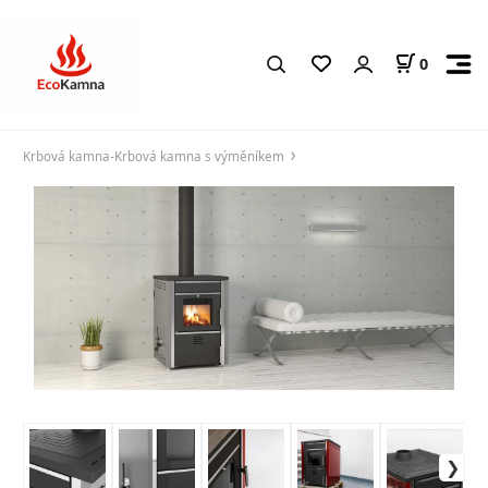
0
Krbová kamna-Krbová kamna s výměníkem