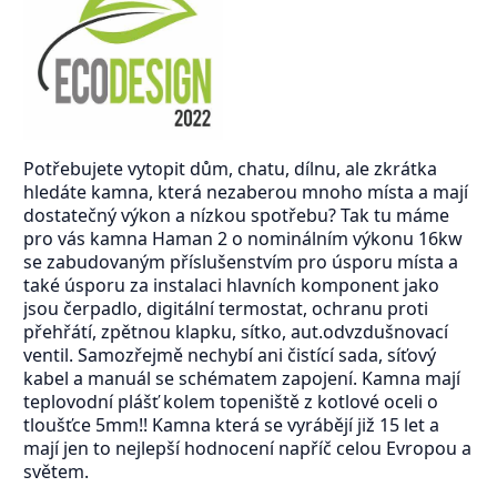
Potřebujete vytopit dům, chatu, dílnu, ale zkrátka
hledáte kamna, která nezaberou mnoho místa a mají
dostatečný výkon a nízkou spotřebu? Tak tu máme
pro vás kamna Haman 2 o nominálním výkonu 16kw
se zabudovaným příslušenstvím pro úsporu místa a
také úsporu za instalaci hlavních komponent jako
jsou čerpadlo, digitální termostat, ochranu proti
přehřátí, zpětnou klapku, sítko, aut.odvzdušnovací
ventil. Samozřejmě nechybí ani čistící sada, síťový
kabel a manuál se schématem zapojení. Kamna mají
teplovodní plášť kolem topeniště z kotlové oceli o
tloušťce 5mm!! Kamna která se vyrábějí již 15 let a
mají jen to nejlepší hodnocení napříč celou Evropou a
světem.