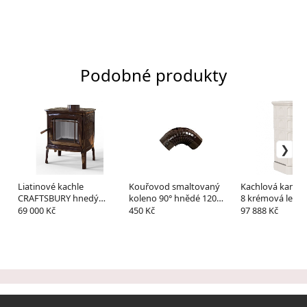
Podobné produkty
Liatinové kachle
Kouřovod smaltovaný
Kachlová kamn
CRAFTSBURY hnedý
koleno 90° hnědé 120
8 krémová leskl
smalt
mm černá
69 000 Kč
450 Kč
97 888 Kč