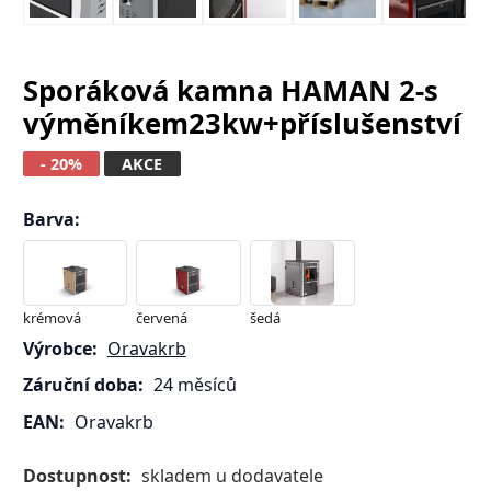
Sporáková kamna HAMAN 2-s
výměníkem23kw+příslušenství
- 20%
AKCE
Barva
:
krémová
červená
šedá
Výrobce:
Oravakrb
Záruční doba:
24 měsíců
EAN:
Oravakrb
Dostupnost:
skladem u dodavatele