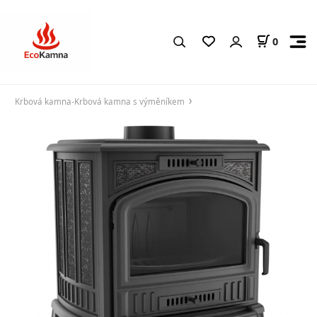
0
Krbová kamna-Krbová kamna s výměníkem