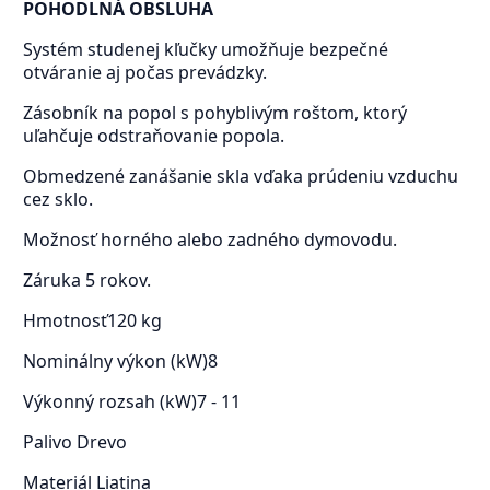
POHODLNÁ OBSLUHA
Systém studenej kľučky umožňuje bezpečné
otváranie aj počas prevádzky.
Zásobník na popol s pohyblivým roštom, ktorý
uľahčuje odstraňovanie popola.
Obmedzené zanášanie skla vďaka prúdeniu vzduchu
cez sklo.
Možnosť horného alebo zadného dymovodu.
Záruka 5 rokov.
Hmotnosť
120 kg
Nominálny výkon (kW)
8
Výkonný rozsah (kW)
7 - 11
Palivo
Drevo
Materiál
Liatina