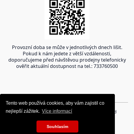
Provozní doba se může v jednotlivých dnech lišit.
Pokud k nám jedete z větší vzdálenosti,
doporučujeme před návštěvou prodejny telefonicky
ověřit aktuální dostupnost na tel.: 733760500
Tento web používá cookies, aby vám zajistil co
Tento web používá cookies, aby vám zajistil co
nejlepší zážitek.
nejlepší zážitek.
Více informací
Více informací
Copyright © 2024 oravakrb.sk, All rights reserved
Souhlasím
Souhlasím