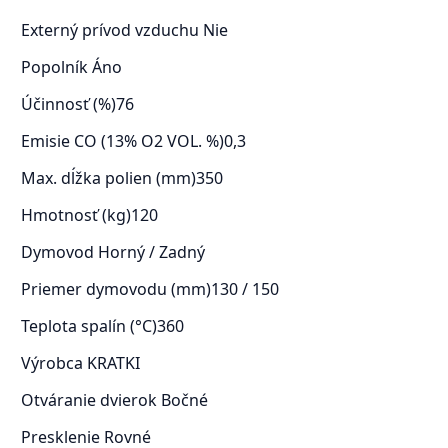
Externý prívod vzduchu
Nie
Popolník
Áno
Účinnosť (%)
76
Emisie CO (13% O2 VOL. %)
0,3
Max. dĺžka polien (mm)
350
Hmotnosť (kg)
120
Dymovod
Horný / Zadný
Priemer dymovodu (mm)
130 / 150
Teplota spalín (°C)
360
Výrobca
KRATKI
Otváranie dvierok
Bočné
Presklenie
Rovné