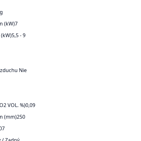
kg
n (kW)
7
 (kW)
5,5 - 9
 vzduchu
Nie
O2 VOL. %)
0,09
en (mm)
250
07
 / Zadný