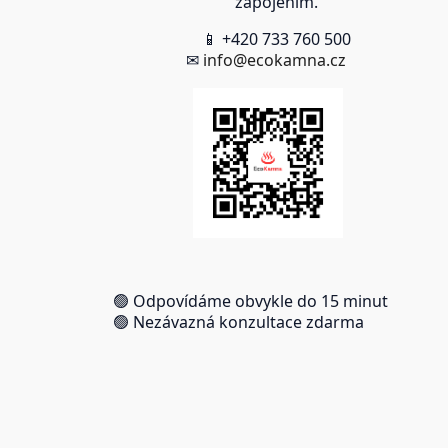
zapojením.
📱 +420 733 760 500
✉
info@ecokamna.cz
🟢 Odpovídáme obvykle do 15 minut
🟢 Nezávazná konzultace zdarma