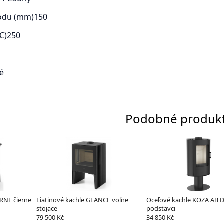
odu (mm)
150
C)
250
é
Podobné produk
RNE čierne
Liatinové kachle GLANCE voľne
Oceľové kachle KOZA AB 
stojace
podstavci
79 500 Kč
34 850 Kč