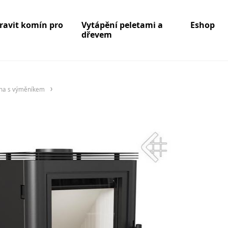
pravit komín pro
Vytápění peletami a
Eshop
dřevem
na s výměníkem