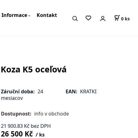
Informace
Kontakt
0
ks
Koza K5 oceľová
Záruční doba:
24
EAN:
KRATKI
mesiacov
Dostupnost:
info v obchode
21 900.83
Kč
bez DPH
26 500
Kč
ks