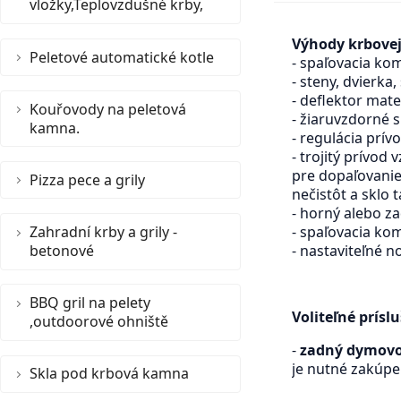
vložky,Teplovzdušné krby,
Výhody krbovej
Peletové automatické kotle
- spaľovacia ko
- steny, dvierka,
- deflektor mate
Kouřovody na peletová
- žiaruvzdorné s
kamna.
- regulácia prí
- trojitý prívo
pre dopaľovanie 
Pizza pece a grily
nečistôt a sklo 
- horný alebo z
Zahradní krby a grily -
- spaľovacia ko
betonové
- nastaviteľné 
BBQ gril na pelety
Voliteľné prísl
,outdoorové ohniště
-
zadný dymov
je nutné zakúp
Skla pod krbová kamna