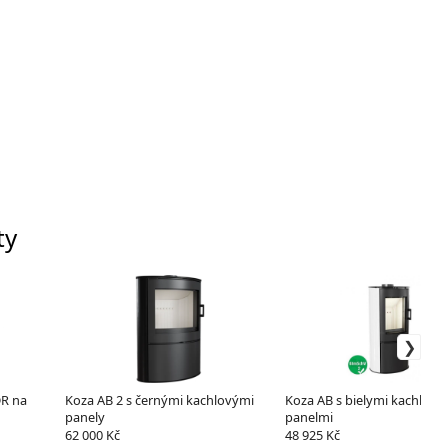
ty
DR na
Koza AB 2 s černými kachlovými
Koza AB s bielymi kachľový
panely
panelmi
62 000 Kč
48 925 Kč