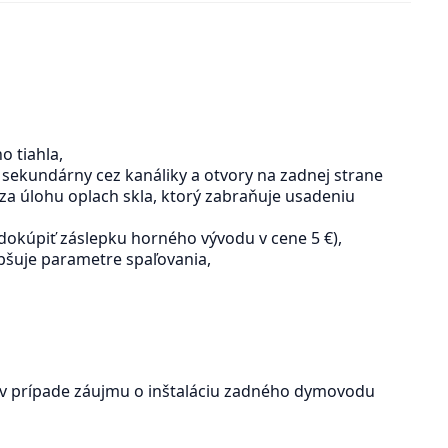
o tiahla,
 sekundárny cez kanáliky a otvory na zadnej strane
a za úlohu oplach skla, ktorý zabraňuje usadeniu
dokúpiť záslepku horného vývodu v cene 5 €),
pšuje parametre spaľovania,
v prípade záujmu o inštaláciu zadného dymovodu