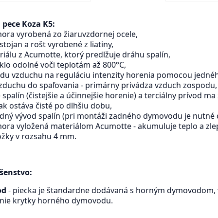
 pece Koza K5:
mora vyrobená zo žiaruvzdornej ocele,
 stojan a rošt vyrobené z liatiny,
riálu z Acumotte, ktorý predlžuje dráhu spalín,
klo odolné voči teplotám až 800°C,
vodu vzduchu na reguláciu intenzity horenia pomocou jednéh
d vzduchu do spaľovania - primárny privádza vzduch zospodu,
spalín (čistejšie a účinnejšie horenie) a terciálny prívod m
tak ostáva čisté po dlhšiu dobu,
adný vývod spalín (pri montáži zadného dymovodu je nutné 
mora vyložená materiálom Acumotte - akumuluje teplo a zle
nožky v rozsahu 4 mm.
ušenstvo:
od
- piecka je štandardne dodávaná s horným dymovodom, 
enie krytky horného dymovodu.