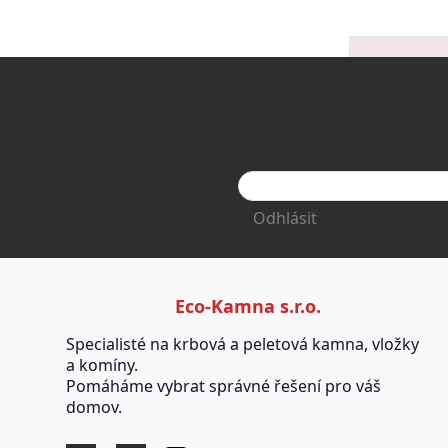
Odhlásit
Eco-Kamna s.r.o.
Specialisté na krbová a peletová kamna, vložky
a komíny.
Pomáháme vybrat správné řešení pro váš
domov.