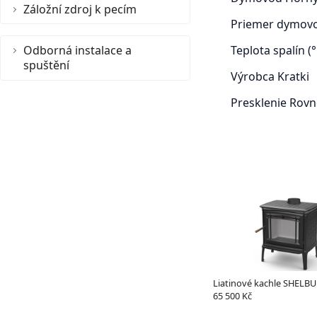
Záložní zdroj k pecím
Priemer dymov
Odborná instalace a
Teplota spalín (°
spuštění
Výrobca
Kratki
Presklenie
Rovn
Liatinové kachle SHELBU
65 500 Kč