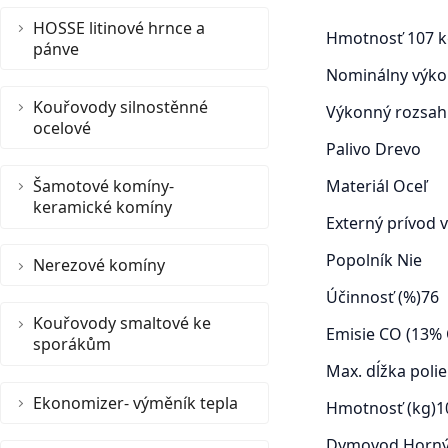
HOSSE litinové hrnce a
Hmotnosť
107 
pánve
Nominálny výko
Kouřovody silnostěnné
Výkonný rozsah
ocelové
Palivo
Drevo
Šamotové komíny-
Materiál
Oceľ
keramické komíny
Externý prívod
Popolník
Nie
Nerezové komíny
Účinnosť (%)
76
Kouřovody smaltové ke
Emisie CO (13% 
sporákům
Max. dĺžka poli
Ekonomizer- výměník tepla
Hmotnosť (kg)
1
Dymovod
Horný