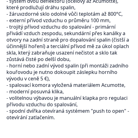
- systém dvou deflektorů (ocelový az Acumotte),
které prodlužují dráhu spalin,
- žáruvzdorné sklo odolné vůči teplotám až 800°C,
- externí přívod vzduchu o průměru 100 mm,
- trojitý přívod vzduchu do spalování - primární
přivádí vzduch zespodu, sekundární přes kanálky a
otvory na zadní straně pro dopalování spalin (čistší a
účinnější hoření) a terciální přívod mě za úkol oplach
skla, který zabraňuje usazení nečistot a sklo tak
zůstává čisté po delší dobu,
- horní nebo zadní vývod spalin (při montáži zadního
kouřovodu je nutno dokoupit záslepku horního
vývodu v ceně 5 €),
- spalovací komora vyložená materiálem Acumotte,
- moderní posuvná klika,
- volitelnou výbavou je manuální klapka pro regulaci
přívodu vzduchu do spalování,
- spodní dvířka otevíraná systémem "push to open" -
otevírání zatlačením.