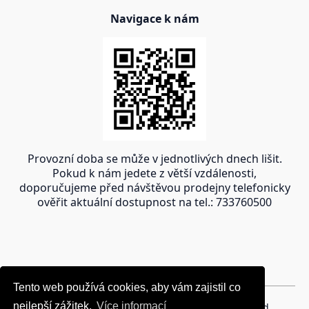
Navigace k nám
Provozní doba se může v jednotlivých dnech lišit.
Pokud k nám jedete z větší vzdálenosti,
doporučujeme před návštěvou prodejny telefonicky
ověřit aktuální dostupnost na tel.: 733760500
Tento web používá cookies, aby vám zajistil co
Tento web používá cookies, aby vám zajistil co
nejlepší zážitek.
nejlepší zážitek.
Více informací
Více informací
Copyright © 2024 oravakrb.sk, All rights reserved