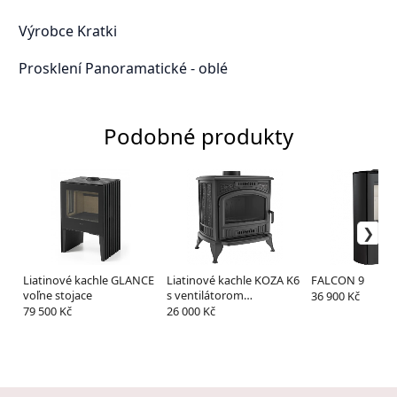
Výrobce Kratki
Prosklení Panoramatické - oblé
Podobné produkty
Liatinové kachle GLANCE
Liatinové kachle KOZA K6
FALCON 9
voľne stojace
s ventilátorom
36 900 Kč
TURBOFAN
79 500 Kč
26 000 Kč