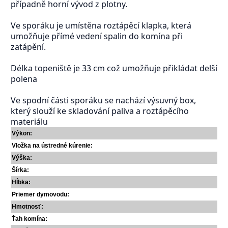
případně horní vývod z plotny.
Ve sporáku je umístěna roztápěcí klapka, která
umožňuje přímé vedení spalin do komína při
zatápění.
Délka topeniště je 33 cm což umožňuje přikládat delší
polena
Ve spodní části sporáku se nachází výsuvný box,
který slouží ke skladování paliva a roztápěcího
materiálu
Výkon:
Vložka na ústredné kúrenie:
Výška:
Šírka:
Hĺbka:
Priemer dymovodu:
Hmotnosť:
Ťah komína: