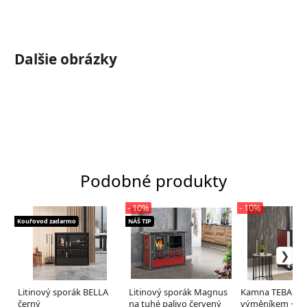
Dalšie obrázky
Podobné produkty
- 10%
- 10%
Kouřovod zadarmo
NÁŠ TIP
Litinový sporák BELLA
Litinový sporák Magnus
Kamna TEBA T 2
černý
na tuhé palivo červený
výměníkem +