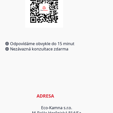
🟢 Odpovídáme obvykle do 15 minut
🟢 Nezávazná konzultace zdarma
ADRESA
Eco-Kamna s.r.o.
M-Palác Heršpická 814/5a