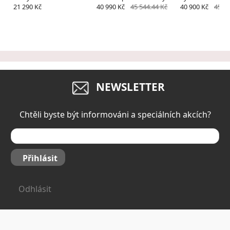
příslušenství
21 290 Kč
40 990 Kč
45 544.44 Kč
40 900 Kč
45 44
NEWSLETTER
Chtěli byste být informováni a speciálních akcích?
Přihlásit
Odhlásit