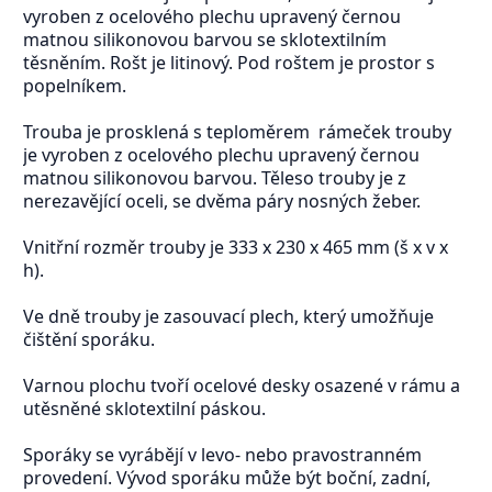
vyroben z ocelového plechu upravený černou
matnou silikonovou barvou se sklotextilním
těsněním. Rošt je litinový. Pod roštem je prostor s
popelníkem.
Trouba je prosklená s teploměrem rámeček trouby
je vyroben z ocelového plechu upravený černou
matnou silikonovou barvou. Těleso trouby je z
nerezavějící oceli, se dvěma páry nosných žeber.
Vnitřní rozměr trouby je 333 x 230 x 465 mm (š x v x
h).
Ve dně trouby je zasouvací plech, který umožňuje
čištění sporáku.
Varnou plochu tvoří ocelové desky osazené v rámu a
utěsněné sklotextilní páskou.
Sporáky se vyrábějí v levo- nebo pravostranném
provedení. Vývod sporáku může být boční, zadní,