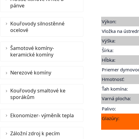
pánve
Výkon:
Kouřovody silnostěnné
ocelové
Vložka na ústredn
Výška:
Šamotové komíny-
Šírka:
keramické komíny
Hĺbka:
Priemer dymovo
Nerezové komíny
Hmotnosť:
Ťah komína:
Kouřovody smaltové ke
sporákům
Varná plocha:
Palivo:
Ekonomizer- výměník tepla
Glazúry:
Záložní zdroj k pecím