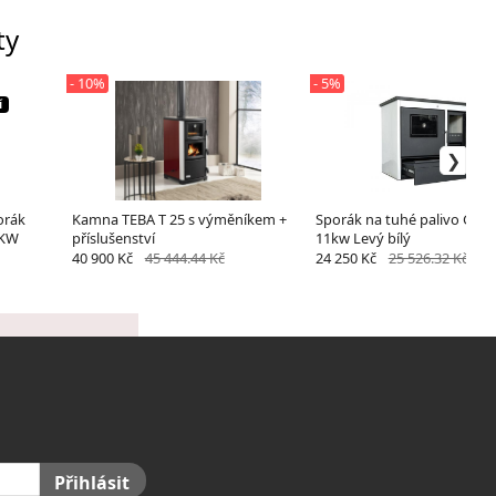
ty
- 10%
- 5%
í
orák
Kamna TEBA T 25 s výměníkem +
Sporák na tuhé palivo Gam
5KW
příslušenství
11kw Levý bílý
40 900 Kč
45 444.44 Kč
24 250 Kč
25 526.32 Kč
Přihlásit