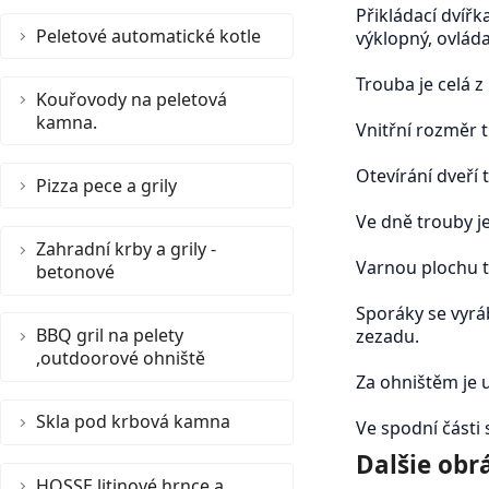
Přikládací dvířka
Peletové automatické kotle
výklopný, ovlád
Trouba je celá z
Kouřovody na peletová
kamna.
Vnitřní rozměr t
Otevírání dveří 
Pizza pece a grily
Ve dně trouby j
Zahradní krby a grily -
Varnou plochu t
betonové
Sporáky se vyráb
BBQ gril na pelety
zezadu.
,outdoorové ohniště
Za ohništěm je 
Skla pod krbová kamna
Ve spodní části 
Dalšie obr
HOSSE litinové hrnce a