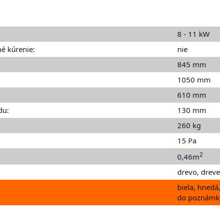
8 - 11 kW
é kúrenie:
nie
845 mm
1050 mm
610 mm
du:
130 mm
260 kg
15 Pa
2
0,46m
drevo, dreve
biela, hnedá
do poznámk