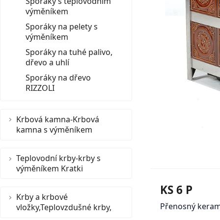
Sporáky s teplovodním
výměníkem
Sporáky na pelety s
výměníkem
Sporáky na tuhé palivo,
dřevo a uhlí
Sporáky na dřevo
RIZZOLI
Krbová kamna-Krbová
kamna s výměníkem
Teplovodní krby-krby s
výměníkem Kratki
KS 6 P
Krby a krbové
Přenosný kerami
vložky,Teplovzdušné krby,