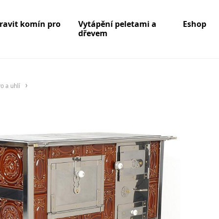
pravit komín pro
Vytápění peletami a
Eshop
dřevem
o a uhlí