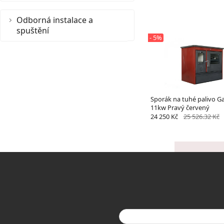
Odborná instalace a
spuštění
- 5%
Sporák na tuhé palivo G
11kw Pravý červený
24 250 Kč
25 526.32 Kč