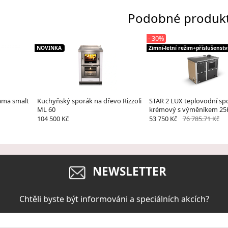
Podobné produk
- 30%
NOVINKA
Zimní-letní režim+příslušenstv
ama smalt
Kuchyňský sporák na dřevo Rizzoli
STAR 2 LUX teplovodní sp
ML 60
krémový s výměníkem 2
104 500 Kč
53 750 Kč
76 785.71 Kč
NEWSLETTER
Chtěli byste být informováni a speciálních akcích?