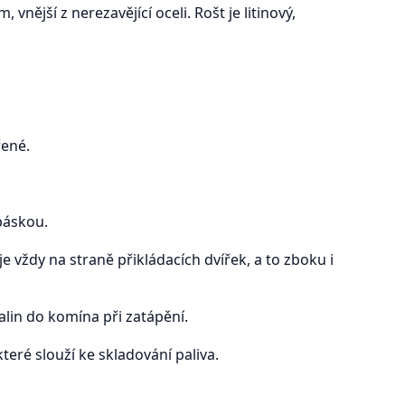
 vnější z nerezavějící oceli. Rošt je litinový,
řené.
páskou.
 vždy na straně přikládacích dvířek, a to zboku i
lin do komína při zatápění.
teré slouží ke skladování paliva.