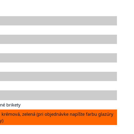
né brikety
, krémová, zelená (pri objednávke napíšte farbu glazúry
y)