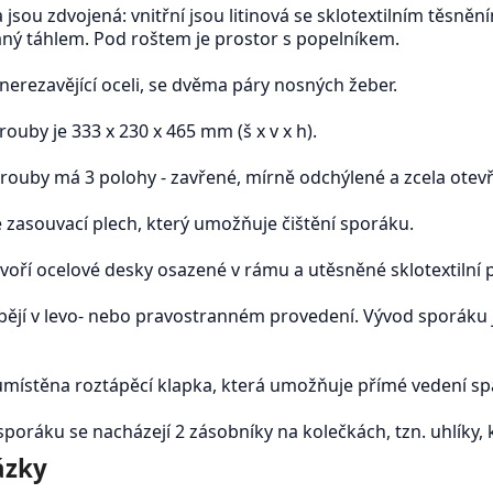
 jsou zdvojená: vnitřní jsou litinová se sklotextilním těsněním,
aný táhlem. Pod roštem je prostor s popelníkem.
 nerezavějící oceli, se dvěma páry nosných žeber.
rouby je 333 x 230 x 465 mm (š x v x h).
trouby má 3 polohy - zavřené, mírně odchýlené a zcela otev
e zasouvací plech, který umožňuje čištění sporáku.
voří ocelové desky osazené v rámu a utěsněné sklotextilní 
ějí v levo- nebo pravostranném provedení. Vývod sporáku je
umístěna roztápěcí klapka, která umožňuje přímé vedení spa
sporáku se nacházejí 2 zásobníky na kolečkách, tzn. uhlíky, k
ázky