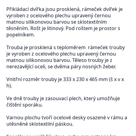
Přikládací dvířka jsou prosklená, rámeček dvířek je
vyroben z ocelového plechu upravený černou
matnou silikonovou barvou se sklotextilním
těsněním. Rošt je litinový. Pod roštem je prostor s
popelníkem.
Trouba je prosklená s teploměrem rámeček trouby
je vyroben z ocelového plechu upravený černou
matnou silikonovou barvou. Těleso trouby je z
nerezavějící oceli, se dvěma páry nosných žeber.
Vnitřní rozměr trouby je 333 x 230 x 465 mm (š x v x
h).
Ve dně trouby je zasouvací plech, který umožňuje
čištění sporáku.
Varnou plochu tvoří ocelové desky osazené v rámu a
utěsněné sklotextilní páskou.