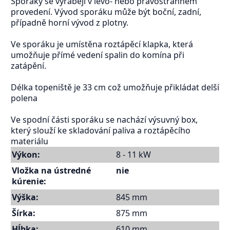
Sporáky se vyrábějí v levo- nebo pravostranném
provedení. Vývod sporáku může být boční, zadní,
případně horní vývod z plotny.
Ve sporáku je umístěna roztápěcí klapka, která
umožňuje přímé vedení spalin do komína při
zatápění.
Délka topeniště je 33 cm což umožňuje přikládat delší
polena
Ve spodní části sporáku se nachází výsuvný box,
který slouží ke skladování paliva a roztápěcího
materiálu
Výkon:
8 - 11 kW
Vložka na ústredné
nie
kúrenie:
Výška:
845 mm
Šírka:
875 mm
Hĺbka:
610 mm