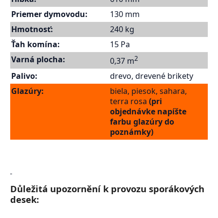
Priemer
dymovodu:
130 mm
Hmotnosť:
240 kg
Ťah komína:
15 Pa
Varná plocha:
2
0,37 m
Palivo:
drevo, drevené brikety
Glazúry:
biela, piesok, sahara,
terra rosa
(pri
objednávke napíšte
farbu glazúry do
poznámky)
Důležitá upozornění k provozu sporákových
desek: