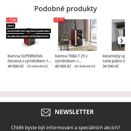
Podobné produkty
- 10%
- 10%
AKCE
Automatická regulace spalování
se zabudovaným příslušenstvím
Kamna SUPERNOVA
Kamna TEBA T 25 s
Keramický spor
červená s výměníkem 15-
výměníkem +
tuhé palivo SAR
34KW+příslušenství
příslušenství
49 900 Kč
55 444.44 Kč
40 900 Kč
45 444.44 Kč
34 590 Kč
NEWSLETTER
Chtěli byste být informováni a speciálních akcích?