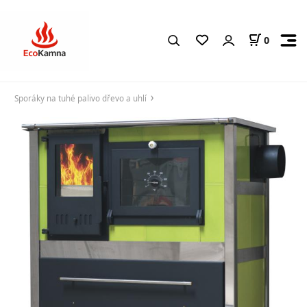
0
Sporáky na tuhé palivo dřevo a uhlí