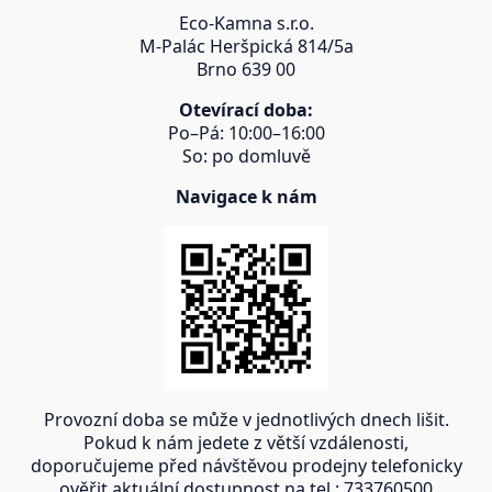
Eco-Kamna s.r.o.
M-Palác Heršpická 814/5a
Brno 639 00
Otevírací doba:
Po–Pá: 10:00–16:00
So: po domluvě
Navigace k nám
Provozní doba se může v jednotlivých dnech lišit.
Pokud k nám jedete z větší vzdálenosti,
doporučujeme před návštěvou prodejny telefonicky
ověřit aktuální dostupnost na tel.: 733760500