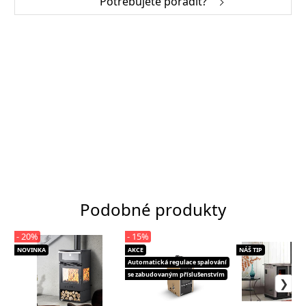
Potřebujete poradit?
Podobné produkty
- 20%
- 15%
NOVINKA
AKCE
NÁŠ TIP
Automatická regulace spalování
se zabudovaným příslušenstvím