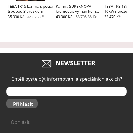
TEBA TK15 kamna s pečící
Kamna SUPERNOVA
TEBA TKS 18 s 
troubou 3 prosklení
krémová s výměníkem
10KW nerezové
15-34KW+příslušenství
provedení
35 900 Kč
44 875 Kč
49 900 Kč
58 705.88 Kč
32 470 Kč
NEWSLETTER
Chtěli byste být informováni a speciálních akcích?
Přihlásit
Odhlásit