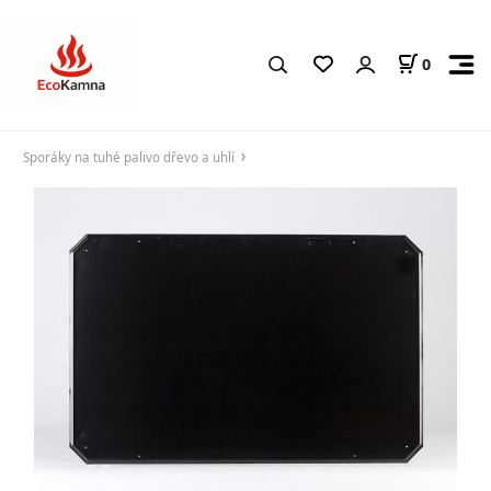
0
Sporáky na tuhé palivo dřevo a uhlí