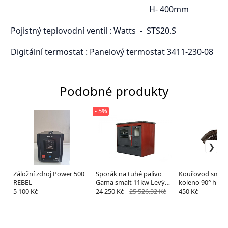
H- 400mm
Pojistný teplovodní ventil : Watts - STS20.S
Digitální termostat : Panelový termostat 3411-230-08
Podobné produkty
- 5%
Záložní zdroj Power 500
Sporák na tuhé palivo
Kouřovod smal
REBEL
Gama smalt 11kw Levý
koleno 90° hněd
červený
mm černá
5 100 Kč
24 250 Kč
25 526.32 Kč
450 Kč