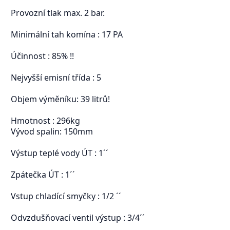
Provozní tlak max. 2 bar.
Minimální tah komína : 17 PA
Účinnost : 85% !!
Nejvyšší emisní třída : 5
Objem výměníku: 39 litrů!
Hmotnost : 296kg
Vývod spalin: 150mm
Výstup teplé vody ÚT : 1´´
Zpátečka ÚT : 1´´
Vstup chladící smyčky : 1/2 ´´
Odvzdušňovací ventil výstup : 3/4´´