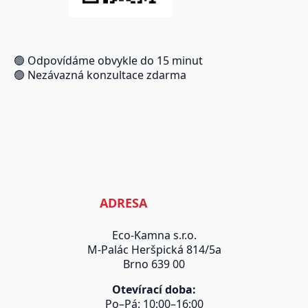
🟢 Odpovídáme obvykle do 15 minut
🟢 Nezávazná konzultace zdarma
ADRESA
Eco-Kamna s.r.o.
M-Palác Heršpická 814/5a
Brno 639 00
Otevírací doba:
Po–Pá: 10:00–16:00