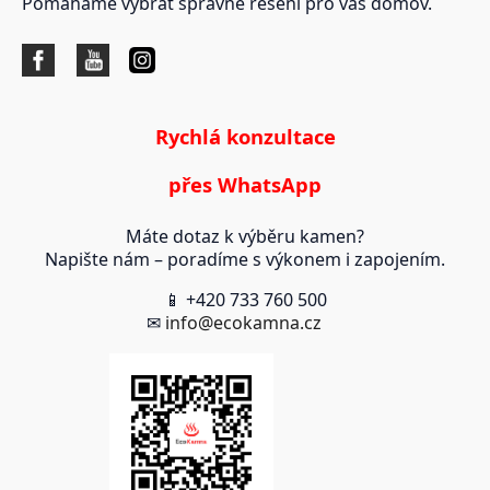
Pomáháme vybrat správné řešení pro váš domov.
Rychlá konzultace
přes WhatsApp
Máte dotaz k výběru kamen?
Napište nám – poradíme s výkonem i zapojením.
📱 +420 733 760 500
✉
info@ecokamna.cz