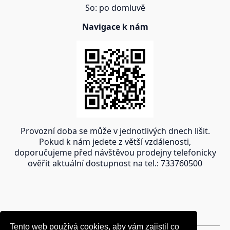
So: po domluvě
Navigace k nám
Provozní doba se může v jednotlivých dnech lišit.
Pokud k nám jedete z větší vzdálenosti,
doporučujeme před návštěvou prodejny telefonicky
ověřit aktuální dostupnost na tel.: 733760500
Tento web používá cookies, aby vám zajistil co
Tento web používá cookies, aby vám zajistil co