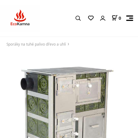
0
Sporáky na tuhé palivo dřevo a uhlí