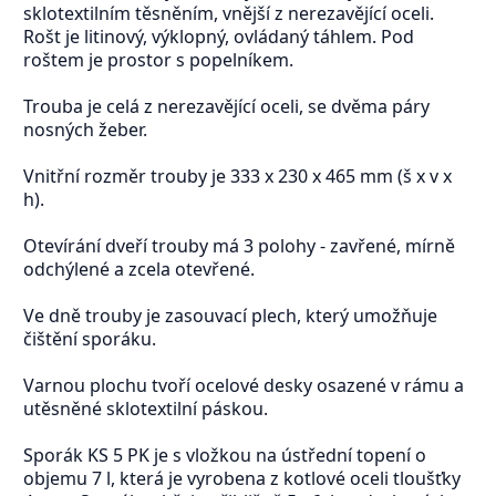
sklotextilním těsněním, vnější z nerezavějící oceli.
Rošt je litinový, výklopný, ovládaný táhlem. Pod
roštem je prostor s popelníkem.
Trouba je celá z nerezavějící oceli, se dvěma páry
nosných žeber.
Vnitřní rozměr trouby je 333 x 230 x 465 mm (š x v x
h).
Otevírání dveří trouby má 3 polohy - zavřené, mírně
odchýlené a zcela otevřené.
Ve dně trouby je zasouvací plech, který umožňuje
čištění sporáku.
Varnou plochu tvoří ocelové desky osazené v rámu a
utěsněné sklotextilní páskou.
Sporák KS 5 PK je s vložkou na ústřední topení o
objemu 7 l, která je vyrobena z kotlové oceli tloušťky