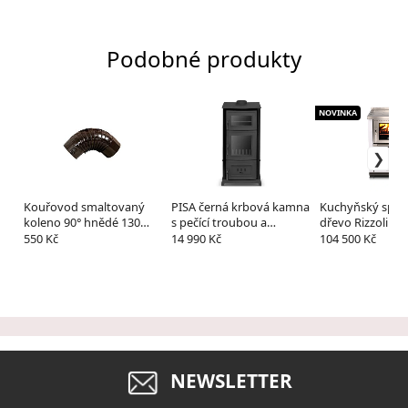
Podobné produkty
NOVINKA
Kouřovod smaltovaný
PISA černá krbová kamna
Kuchyňský spor
koleno 90° hnědé 130
s pečící troubou a
dřevo Rizzoli ML
mm / černá
litinovou varnou deskou
550 Kč
14 990 Kč
104 500 Kč
NEWSLETTER