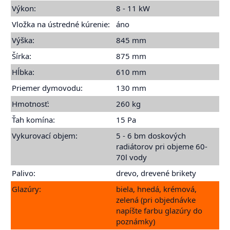
Výkon:
8 - 11 kW
Vložka na ústredné kúrenie:
áno
Výška:
845 mm
Šírka:
875 mm
Hĺbka:
610 mm
Priemer dymovodu:
130 mm
Hmotnosť:
260 kg
Ťah komína:
15 Pa
Vykurovací objem:
5 - 6 bm doskových
radiátorov pri objeme 60-
70l vody
Palivo:
drevo, drevené brikety
Glazúry:
biela, hnedá, krémová,
zelená (pri objednávke
napíšte farbu glazúry do
poznámky)