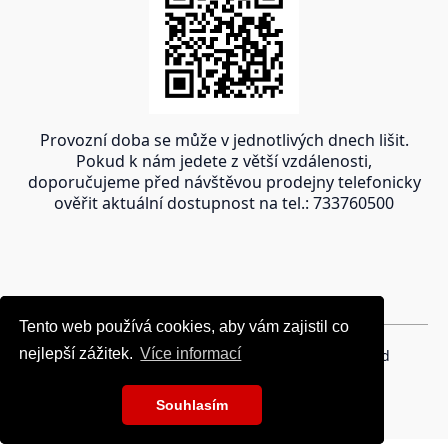
Provozní doba se může v jednotlivých dnech lišit.
Pokud k nám jedete z větší vzdálenosti,
doporučujeme před návštěvou prodejny telefonicky
ověřit aktuální dostupnost na tel.: 733760500
Tento web používá cookies, aby vám zajistil co
Tento web používá cookies, aby vám zajistil co
nejlepší zážitek.
nejlepší zážitek.
Více informací
Více informací
Copyright © 2024 oravakrb.sk, All rights reserved
Souhlasím
Souhlasím