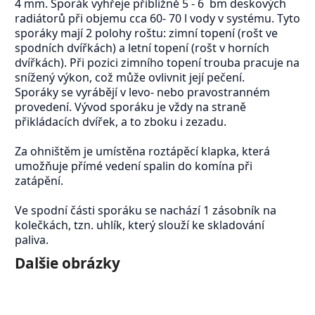
4 mm. Sporák vyhřeje přibližně 5 - 6 bm deskových
radiátorů při objemu cca 60- 70 l vody v systému. Tyto
sporáky mají 2 polohy roštu: zimní topení (rošt ve
spodních dvířkách) a letní topení (rošt v horních
dvířkách). Při pozici zimního topení trouba pracuje na
snížený výkon, což může ovlivnit její pečení.
Sporáky se vyrábějí v levo- nebo pravostranném
provedení. Vývod sporáku je vždy na straně
přikládacích dvířek, a to zboku i zezadu.
Za ohništěm je umístěna roztápěcí klapka, která
umožňuje přímé vedení spalin do komína při
zatápění.
Ve spodní části sporáku se nachází 1 zásobník na
kolečkách, tzn. uhlík, který slouží ke skladování
paliva.
Dalšie obrázky