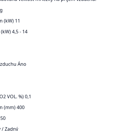
kg
n (kW)
11
 (kW)
4,5 - 14
 vzduchu
Áno
 O2 VOL. %)
0,1
en (mm)
400
150
 / Zadný