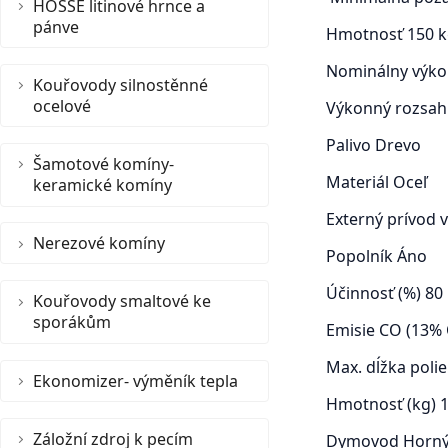
HOSSE litinové hrnce a
pánve
Hmotnosť
150 
Nominálny výko
Kouřovody silnostěnné
ocelové
Výkonný rozsah
Palivo
Drevo
Šamotové komíny-
Materiál
Oceľ
keramické komíny
Externý prívod
Nerezové komíny
Popolník
Áno
Účinnosť (%)
80
Kouřovody smaltové ke
sporákům
Emisie CO (13%
Max. dĺžka poli
Ekonomizer- výměník tepla
Hmotnosť (kg)
Záložní zdroj k pecím
Dymovod
Horný