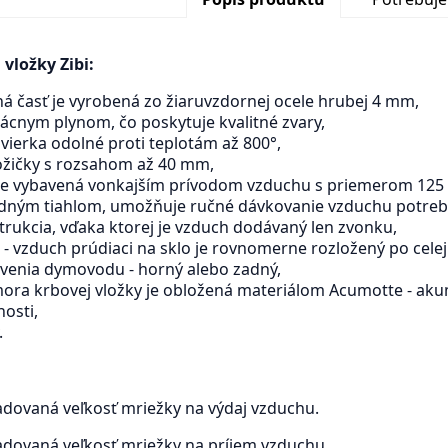
vložky Zibi:
ná časť je vyrobená zo žiaruvzdornej ocele hrubej 4 mm,
zácnym plynom, čo poskytuje kvalitné zvary,
vierka odolné proti teplotám až 800°,
nožičky s rozsahom až 40 mm,
 je vybavená vonkajším prívodom vzduchu s priemerom 125
odným tiahlom, umožňuje ručné dávkovanie vzduchu potreb
trukcia, vďaka ktorej je vzduch dodávaný len zvonku,
 - vzduch prúdiaci na sklo je rovnomerne rozložený po celej
venia dymovodu - horný alebo zadný,
mora krbovej vložky je obložená materiálom Acumotte - akum
nosti,
.
dovaná veľkosť mriežky na výdaj vzduchu.
dovaná veľkosť mriežky na príjem vzduchu.