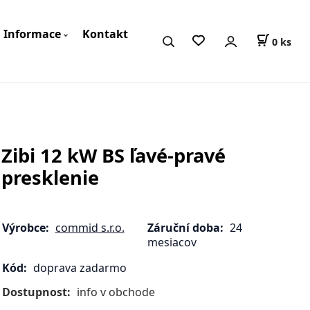
Informace
Kontakt
0
ks
Zibi 12 kW BS ľavé-pravé
presklenie
Výrobce:
commid s.r.o.
Záruční doba:
24
mesiacov
Kód:
doprava zadarmo
Dostupnost:
info v obchode