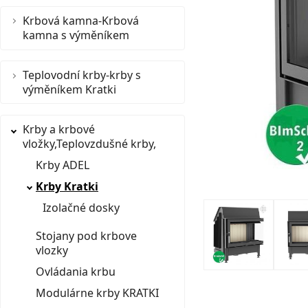
Krbová kamna-Krbová
kamna s výměníkem
Teplovodní krby-krby s
výměníkem Kratki
Krby a krbové
vložky,Teplovzdušné krby,
Krby ADEL
Krby Kratki
Izolačné dosky
Stojany pod krbove
vlozky
Ovládania krbu
Modulárne krby KRATKI