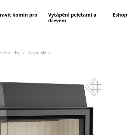
pravit komín pro
Vytápění peletami a
Eshop
dřevem
zdušné krby,
Krby Kratki