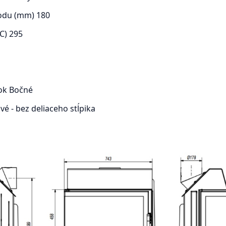
odu (mm)
180
°C)
295
rok
Bočné
é - bez deliaceho stĺpika