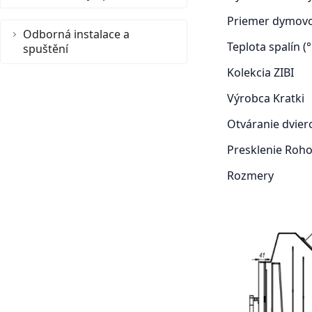
Priemer dymov
Odborná instalace a
Teplota spalín (
spuštění
Kolekcia
ZIBI
Výrobca
Kratki
Otváranie dvie
Presklenie
Rohov
Rozmery