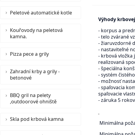
Peletové automatické kotle
Výhody krbovej 
Kouřovody na peletová
- korpus a pred
kamna.
- telo zvárané v
- žiaruvzdorné d
- nastaviteľné 
Pizza pece a grily
- krbová vložka
realizovaná sp
- špeciálna konš
Zahradní krby a grily -
- systém čistého
betonové
- možnosť nasta
- spaľovacia ko
spaľovacie vlast
BBQ gril na pelety
- záruka 5 rokov
,outdoorové ohniště
Skla pod krbová kamna
Minimálna poža
Minimálna poža