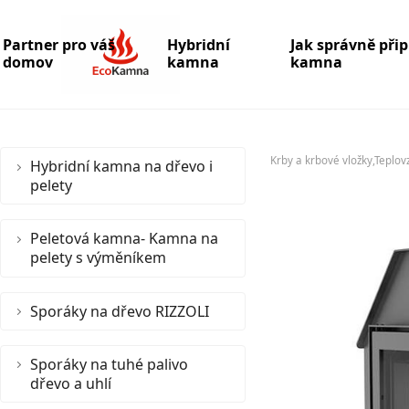
Partner pro váš
Hybridní
Jak správně při
domov
kamna
kamna
Krby a krbové vložky,Teplov
Hybridní kamna na dřevo i
pelety
Peletová kamna- Kamna na
pelety s výměníkem
Sporáky na dřevo RIZZOLI
Sporáky na tuhé palivo
dřevo a uhlí