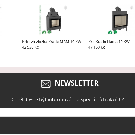
Krbová vložka Kratki MBM 10 KW
Krb Kratki Nadia 12 KW
42 538 Kč
47 150 Kč
NEWSLETTER
Chtěli byste být informováni a speciálních akcích?