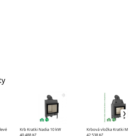
ty
levé
Krb Kratki Nadia 10 kW
Krbová vložka Kratki MBM
40 488 Kč
42 538 Kč