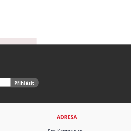
Přihlásit
ADRESA
Eco-Kamna s.r.o.