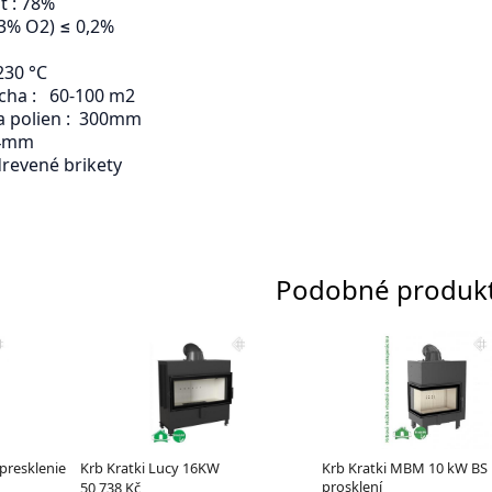
ť : 78%
13% O2) ≤ 0,2%
230 °C
ocha : 60-100 m2
a polien : 300mm
 4mm
drevené brikety
Podobné produk
 presklenie
Krb Kratki Lucy 16KW
Krb Kratki MBM 10 kW BS 
prosklení
50 738 Kč