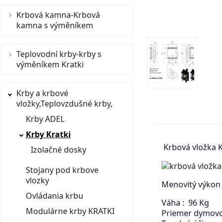
Krbová kamna-Krbová
kamna s výměníkem
Teplovodní krby-krby s
výměníkem Kratki
Krby a krbové
vložky,Teplovzdušné krby,
Krby ADEL
Krby Kratki
Krbová vložka Kr
Izolačné dosky
Stojany pod krbove
vlozky
Menovitý výkon
Ovládania krbu
Váha : 96 Kg
Modulárne krby KRATKI
Priemer dymov