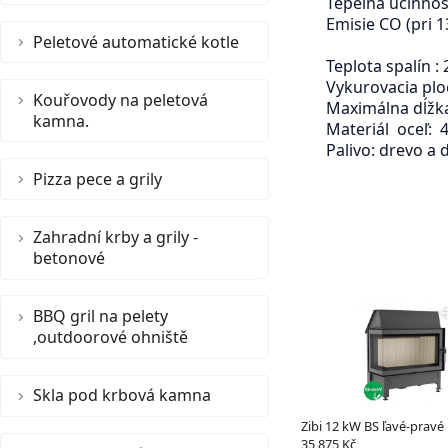
Tepelná účinnos
Emisie CO (pri 
Peletové automatické kotle
Teplota spalín : 
Vykurovacia pl
Kouřovody na peletová
Maximálna dĺžk
kamna.
Materiál oceľ:
Palivo: drevo a 
Pizza pece a grily
Zahradní krby a grily -
betonové
BBQ gril na pelety
,outdoorové ohniště
Skla pod krbová kamna
Zibi 12 kW BS ľavé-pravé
35 875 Kč