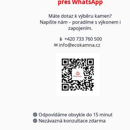
přes WhatsApp
Máte dotaz k výběru kamen?
Napište nám – poradíme s výkonem i
zapojením.
📱 +420 733 760 500
✉
info@ecokamna.cz
🟢 Odpovídáme obvykle do 15 minut
🟢 Nezávazná konzultace zdarma