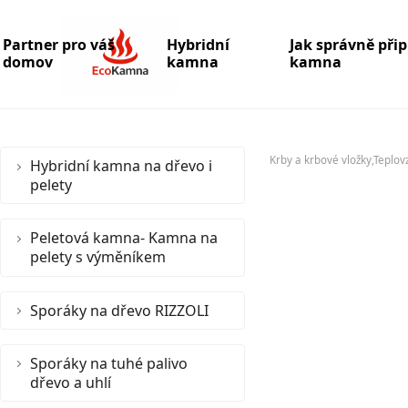
Partner pro váš
Hybridní
Jak správně při
domov
kamna
kamna
Krby a krbové vložky,Teplov
Hybridní kamna na dřevo i
pelety
Peletová kamna- Kamna na
pelety s výměníkem
Sporáky na dřevo RIZZOLI
Sporáky na tuhé palivo
dřevo a uhlí