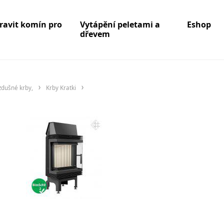
pravit komín pro
Vytápění peletami a
Eshop
dřevem
zdušné krby,
Krby Kratki