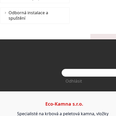
Odborná instalace a
spuštění
Odhlásit
Eco-Kamna s.r.o.
Specialisté na krbová a peletová kamna, vložky