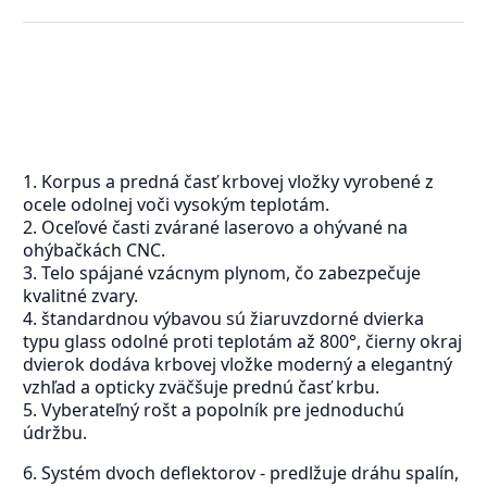
1. Korpus a predná časť krbovej vložky vyrobené z
ocele odolnej voči vysokým teplotám.
2. Oceľové časti zvárané laserovo a ohývané na
ohýbačkách CNC.
3. Telo spájané vzácnym plynom, čo zabezpečuje
kvalitné zvary.
4. štandardnou výbavou sú žiaruvzdorné dvierka
typu glass odolné proti teplotám až 800°, čierny okraj
dvierok dodáva krbovej vložke moderný a elegantný
vzhľad a opticky zväčšuje prednú časť krbu.
5. Vyberateľný rošt a popolník pre jednoduchú
údržbu.
6. Systém dvoch deflektorov - predlžuje dráhu spalín,