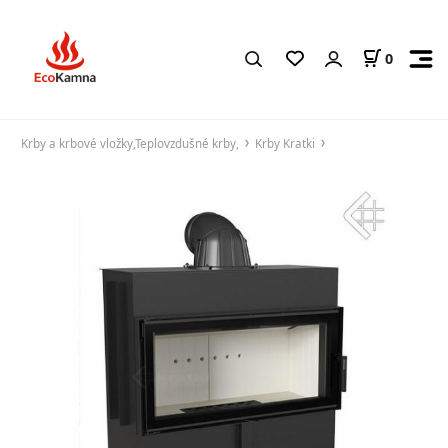
0
Krby a krbové vložky,Teplovzdušné krby,
Krby Kratki