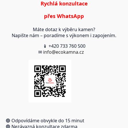
Rychlá konzultace
přes WhatsApp
Máte dotaz k výběru kamen?
Napište nám – poradíme s výkonem i zapojením.
📱 +420 733 760 500
✉
info@ecokamna.cz
🟢 Odpovídáme obvykle do 15 minut
🟢 Nezávazná konzultace zdarma