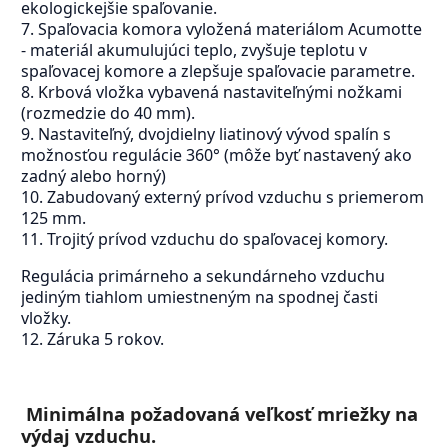
ekologickejšie spaľovanie.
7. Spaľovacia komora vyložená materiálom Acumotte
- materiál akumulujúci teplo, zvyšuje teplotu v
spaľovacej komore a zlepšuje spaľovacie parametre.
8. Krbová vložka vybavená nastaviteľnými nožkami
(rozmedzie do 40 mm).
9. Nastaviteľný, dvojdielny liatinový vývod spalín s
možnosťou regulácie 360° (môže byť nastavený ako
zadný alebo horný)
10. Zabudovaný externý prívod vzduchu s priemerom
125 mm.
11. Trojitý prívod vzduchu do spaľovacej komory.
Regulácia primárneho a sekundárneho vzduchu
jediným tiahlom umiestneným na spodnej časti
vložky.
12. Záruka 5 rokov.
Minimálna požadovaná veľkosť mriežky na
výdaj vzduchu.