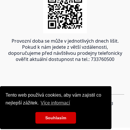
Provozní doba se může v jednotlivých dnech lišit.
Pokud k nám jedete z větší vzdálenosti,
doporučujeme před návštěvou prodejny telefonicky
ověřit aktuální dostupnost na tel.: 733760500
Tento web používá cookies, aby vám zajistil co
Tento web používá cookies, aby vám zajistil co
nejlepší zážitek.
nejlepší zážitek.
Více informací
Více informací
Copyright © 2024 oravakrb.sk, All rights reserved
Souhlasím
Souhlasím