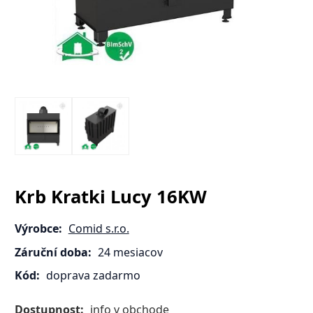
Krb Kratki Lucy 16KW
Výrobce:
Comid s.r.o.
Záruční doba:
24 mesiacov
Kód:
doprava zadarmo
Dostupnost:
info v obchode