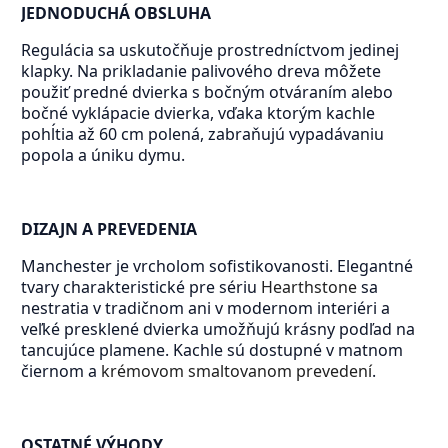
JEDNODUCHÁ OBSLUHA
Regulácia sa uskutočňuje prostredníctvom jedinej
klapky. Na prikladanie palivového dreva môžete
použiť predné dvierka s bočným otváraním alebo
bočné vyklápacie dvierka, vďaka ktorým kachle
pohĺtia až 60 cm polená, zabraňujú vypadávaniu
popola a úniku dymu.
DIZAJN A PREVEDENIA
Manchester je vrcholom sofistikovanosti. Elegantné
tvary charakteristické pre sériu
Hearthstone
sa
nestratia v tradičnom ani v modernom interiéri a
veľké presklené dvierka umožňujú krásny podľad na
tancujúce plamene. Kachle sú dostupné v matnom
čiernom a
krémovom smaltovanom prevedení
.
OSTATNÉ VÝHODY