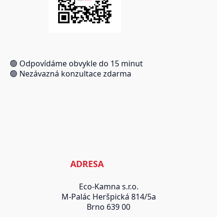
🟢 Odpovídáme obvykle do 15 minut
🟢 Nezávazná konzultace zdarma
ADRESA
Eco-Kamna s.r.o.
M-Palác Heršpická 814/5a
Brno 639 00