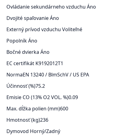
Ovládanie sekundárneho vzduchu
Áno
Dvojité spaľovanie
Áno
Externý prívod vzduchu
Voliteľné
Popolník
Áno
Bočné dvierka
Áno
EC certifikát
K9192012T1
Norma
EN 13240 / BlmSchV / US EPA
Účinnosť (%)
75.2
Emisie CO (13% O2 VOL. %)
0.09
Max. dĺžka polien (mm)
600
Hmotnosť (kg)
236
Dymovod
Horný/Zadný