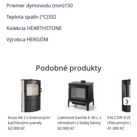
Priemer dymovodu (mm)
150
Teplota spalín (°C)
332
Kolekcia
HEARTHSTONE
Výrobca
HERGÓM
Podobné produkty
Koza AB 2 s kremovými
Liatinové kachle E-30 L s
FALCON 9 VIEW 
kachlovými panely
ohniskom z bielej liatiny
třístranným pro
62 000 Kč
62 000 Kč
41 000 Kč