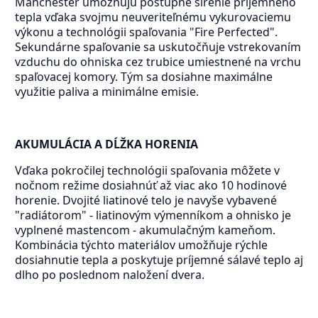
Manchester umožňujú postupné šírenie príjemného
tepla vďaka svojmu neuveriteľnému vykurovaciemu
výkonu a technológii spaľovania "Fire Perfected".
Sekundárne spaľovanie sa uskutočňuje vstrekovaním
vzduchu do ohniska cez trubice umiestnené na vrchu
spaľovacej komory. Tým sa dosiahne maximálne
využitie paliva a minimálne emisie.
AKUMULÁCIA A DĹŽKA HORENIA
Vďaka pokročilej technológii spaľovania môžete v
nočnom režime dosiahnúť až viac ako 10 hodinové
horenie. Dvojité liatinové telo je navyše vybavené
"radiátorom" - liatinovým výmenníkom a ohnisko je
vyplnené mastencom - akumulačným kameňom.
Kombinácia týchto materiálov umožňuje rýchle
dosiahnutie tepla a poskytuje príjemné sálavé teplo aj
dlho po poslednom naložení dvera.