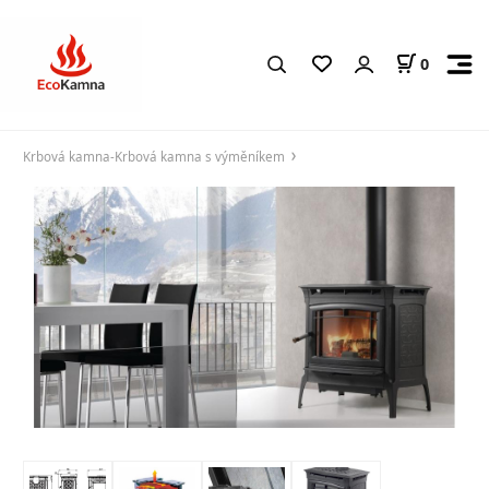
0
Krbová kamna-Krbová kamna s výměníkem