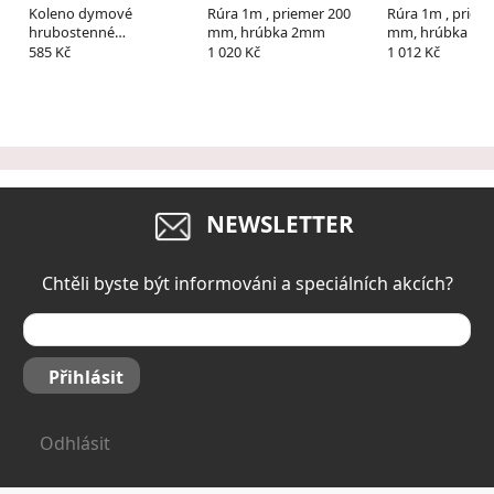
Koleno dymové
Rúra 1m , priemer 200
Rúra 1m , priem
hrubostenné
mm, hrúbka 2mm
mm, hrúbka 2
150/90/1,5mm čist.
585 Kč
1 020 Kč
1 012 Kč
NEWSLETTER
Chtěli byste být informováni a speciálních akcích?
Přihlásit
Odhlásit