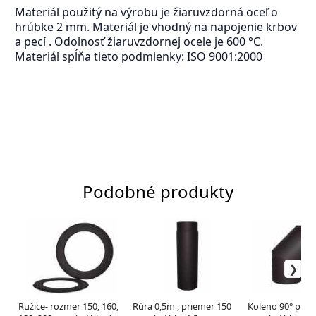
Materiál použitý na výrobu je žiaruvzdorná oceľ o
hrúbke 2 mm. Materiál je vhodný na napojenie krbov
a pecí . Odolnosť žiaruvzdornej ocele je 600 °C.
Materiál spĺňa tieto podmienky: ISO 9001:2000
Podobné produkty
Ružice- rozmer 150, 160,
Rúra 0,5m , priemer 150
Koleno 90° prie