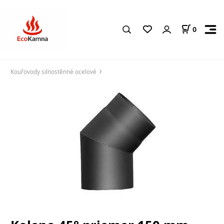
0
Kouřovody silnostěnné ocelové