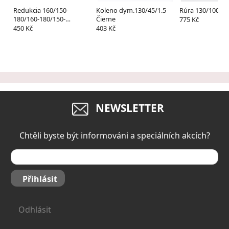
Redukcia 160/150-
Koleno dym.130/45/1.5
Rúra 130/1000/1
180/160-180/150-
Čierne
775 Kč
200/180-200/150
450 Kč
403 Kč
NEWSLETTER
Chtěli byste být informováni a speciálních akcích?
Přihlásit
Odhlásit