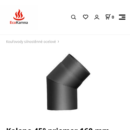
0
Kouřovody silnostěnné ocelové