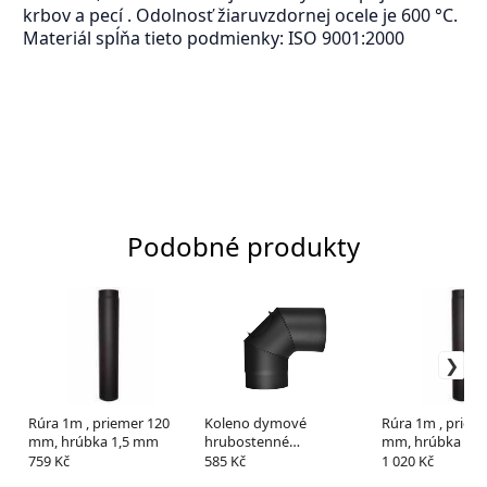
krbov a pecí . Odolnosť žiaruvzdornej ocele je 600 °C.
Materiál spĺňa tieto podmienky: ISO 9001:2000
Podobné produkty
Rúra 1m , priemer 120
Koleno dymové
Rúra 1m , priem
mm, hrúbka 1,5 mm
hrubostenné
mm, hrúbka 2
150/90/1,5mm čist.
759 Kč
585 Kč
1 020 Kč