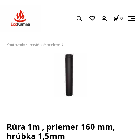
0
Kouřovody silnostěnné ocelové
Rúra 1m , priemer 160 mm,
hrúbka 1,5mm