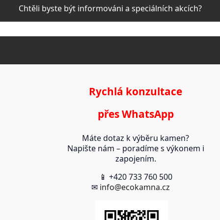
Chtěli byste být informováni a speciálních akcích?
Rychlá konzultace
přes WhatsApp
Máte dotaz k výběru kamen?
Napište nám – poradíme s výkonem i
zapojením.
📱 +420 733 760 500
✉
info@ecokamna.cz