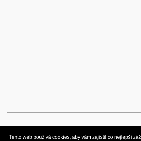
Tento web používá cookies, aby vám zajistil co nejlepší záž
Tento web používá cookies, aby vám zajistil co nejlepší záž