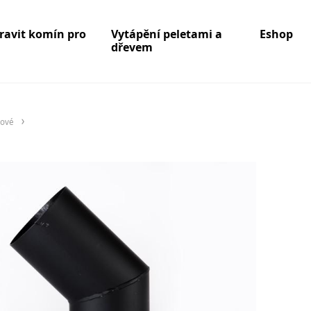
pravit komín pro
Vytápění peletami a
Eshop
dřevem
lové