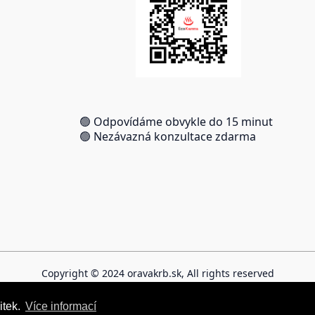
🟢 Odpovídáme obvykle do 15 minut
🟢 Nezávazná konzultace zdarma
Copyright © 2024 oravakrb.sk, All rights reserved
itek.
itek.
Více informací
Více informací