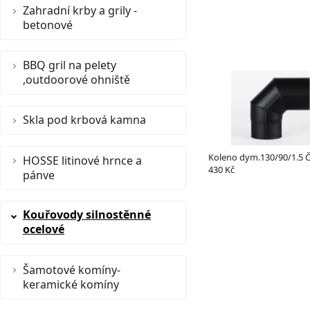
Zahradní krby a grily -
betonové
BBQ gril na pelety
,outdoorové ohniště
Skla pod krbová kamna
Koleno dym.130/90/1.5 Č
HOSSE litinové hrnce a
430 Kč
pánve
Kouřovody silnostěnné
ocelové
Šamotové komíny-
keramické komíny