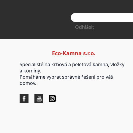
Odhlásit
Eco-Kamna s.r.o.
Specialisté na krbová a peletová kamna, vložky
a komíny.
Pomáháme vybrat správné řešení pro váš
domov.