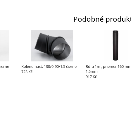
Podobné produk
ierne
Koleno nast. 130/0-90/1.5 čierne
Rúra 1m , priemer 160 mm
1,5mm
723 Kč
917 Kč