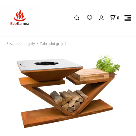
0
Pizza pece a grily
Zahradní grily