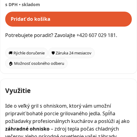
s DPH • skladom
Pridať do košíka
Potrebujete poradiť? Zavolajte
+420 607 029 181
.
🚚 Rýchle doručenie
🛡️ Záruka 24 mesiacov
🏠 Možnosť osobného odberu
Využitie
Ide o veľký gril s ohniskom, ktorý vám umožní
pripraviť bohaté porcie grilovaného jedla. Spĺňa
požiadavky profesionálnych kuchárov a poslúži aj ako
záhradné ohnisko
– zdroj tepla počas chladných
večerov alebo prírodné osvetlenie vašej záhrady.