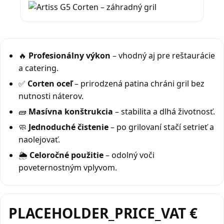
🔥
Profesionálny výkon
– vhodný aj pre reštaurácie
a catering.
✅
Corten oceľ
– prirodzená patina chráni gril bez
nutnosti náterov.
🧱
Masívna konštrukcia
– stabilita a dlhá životnosť.
🧼
Jednoduché čistenie
– po grilovaní stačí setrieť a
naolejovať.
🌦️
Celoročné použitie
– odolný voči
poveternostným vplyvom.
PLACEHOLDER_PRICE_VAT €