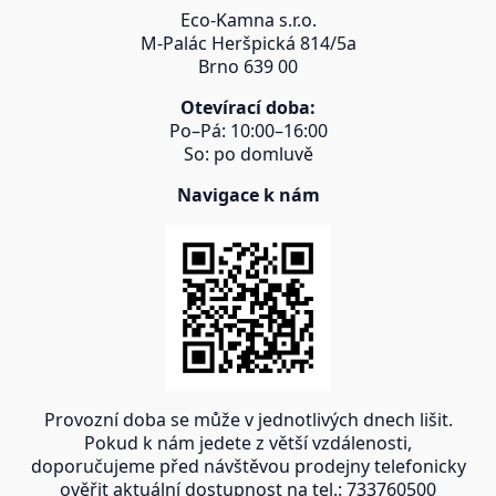
Eco-Kamna s.r.o.
M-Palác Heršpická 814/5a
Brno 639 00
Otevírací doba:
Po–Pá: 10:00–16:00
So: po domluvě
Navigace k nám
Provozní doba se může v jednotlivých dnech lišit.
Pokud k nám jedete z větší vzdálenosti,
doporučujeme před návštěvou prodejny telefonicky
ověřit aktuální dostupnost na tel.: 733760500