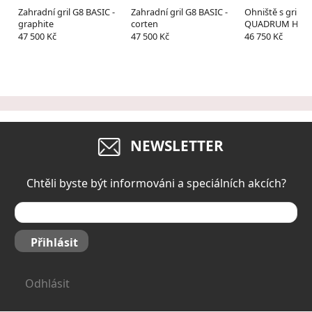
Zahradní gril G8 BASIC -
Zahradní gril G8 BASIC -
Ohniště s grilem
graphite
corten
QUADRUM HOR
47 500 Kč
47 500 Kč
46 750 Kč
NEWSLETTER
Chtěli byste být informováni a speciálních akcích?
Přihlásit
Odhlásit