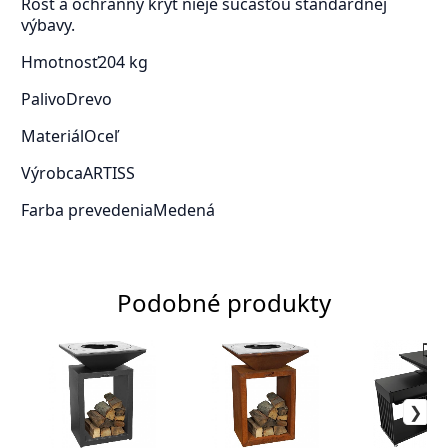
Rošt a ochranný kryt nieje sučasťou štandardnej
výbavy.
Hmotnosť
204 kg
Palivo
Drevo
Materiál
Oceľ
Výrobca
ARTISS
Farba prevedenia
Medená
Podobné produkty