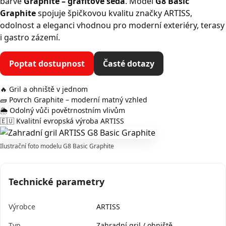
barvě
Graphite – grafitově šedá
. Model
G8 Basic
Graphite
spojuje špičkovou kvalitu značky ARTISS,
odolnost a eleganci vhodnou pro moderní exteriéry, terasy
i gastro zázemí.
Poptat dostupnost
Časté dotazy
🔥 Gril a ohniště v jednom
🧱 Povrch Graphite – moderní matný vzhled
🌦️ Odolný vůči povětrnostním vlivům
🇪🇺 Kvalitní evropská výroba ARTISS
Ilustrační foto modelu G8 Basic Graphite
Technické parametry
Výrobce
ARTISS
Typ
Zahradní gril / ohniště