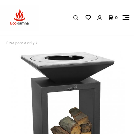
0
Pizza pece a grily