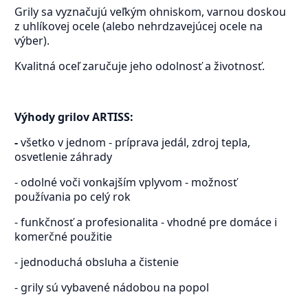
Grily sa vyznačujú veľkým ohniskom, varnou doskou
z uhlíkovej ocele (alebo nehrdzavejúcej ocele na
výber).
Kvalitná oceľ zaručuje jeho odolnosť a životnosť.
Výhody grilov ARTISS:
-
všetko v jednom - príprava jedál, zdroj tepla,
osvetlenie záhrady
- odolné voči vonkajším vplyvom - možnosť
používania po celý rok
- funkčnosť a profesionalita - vhodné pre domáce i
komerčné použitie
- jednoduchá obsluha a čistenie
- grily sú vybavené nádobou na popol