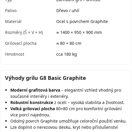
Palivo
Dřevo / uhlí
Materiál
Ocel s povrchem Graphite
Rozměry (Š × V × H)
≈ 1400 × 950 × 900 mm
Grilovací plocha
≈ 80 × 80 cm
Hmotnost
cca 180 kg
Výhody grilu G8 Basic Graphite
Moderní grafitová barva
– elegantní vzhled vhodný pro
současné interiéry i exteriéry.
Robustní konstrukce
z oceli – vysoká stabilita a životnost.
Velká grilovací plocha
80×80 cm pro komfortní grilování
více porcí najednou.
Odolný povrch Graphite umožňuje celoroční použití venku.
Lze doplnit o nerezovou desku, kryt nebo příslušenství