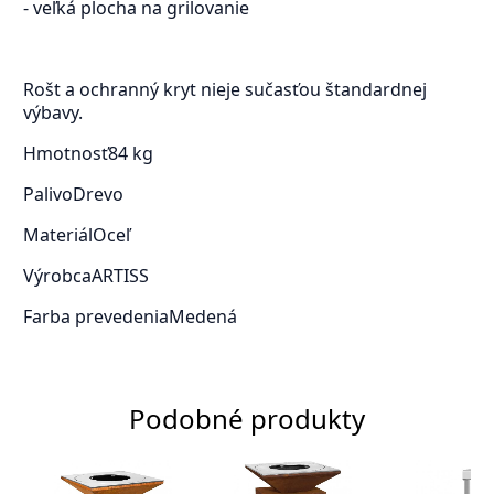
- veľká plocha na grilovanie
Rošt a ochranný kryt nieje sučasťou štandardnej
výbavy.
Hmotnosť
84 kg
Palivo
Drevo
Materiál
Oceľ
Výrobca
ARTISS
Farba prevedenia
Medená
Podobné produkty