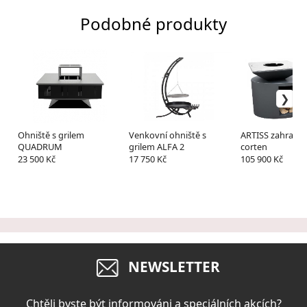
Podobné produkty
Ohniště s grilem
Venkovní ohniště s
ARTISS zahradní 
QUADRUM
grilem ALFA 2
corten
23 500 Kč
17 750 Kč
105 900 Kč
NEWSLETTER
Chtěli byste být informováni a speciálních akcích?