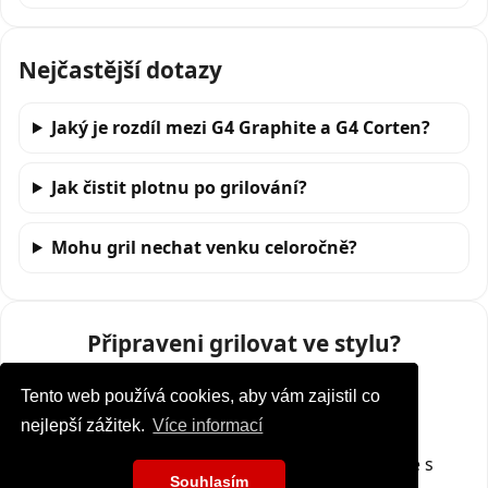
Nejčastější dotazy
Jaký je rozdíl mezi G4 Graphite a G4 Corten?
Jak čistit plotnu po grilování?
Mohu gril nechat venku celoročně?
Připraveni grilovat ve stylu?
Tento web používá cookies, aby vám zajistil co
Tento web používá cookies, aby vám zajistil co
Koupit Artiss G4 Graphite
nejlepší zážitek.
nejlepší zážitek.
Více informací
Více informací
Máte otázku?
Zavolejte nám
– rádi poradíme s
Souhlasím
Souhlasím