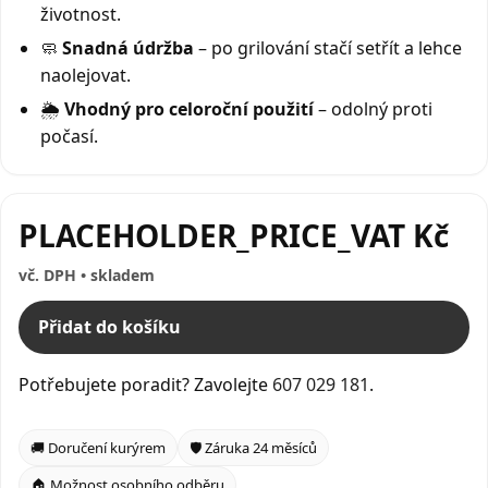
životnost.
🧼
Snadná údržba
– po grilování stačí setřít a lehce
naolejovat.
🌦️
Vhodný pro celoroční použití
– odolný proti
počasí.
PLACEHOLDER_PRICE_VAT Kč
vč. DPH • skladem
Přidat do košíku
Potřebujete poradit? Zavolejte
607 029 181
.
🚚 Doručení kurýrem
🛡️ Záruka 24 měsíců
🏠 Možnost osobního odběru