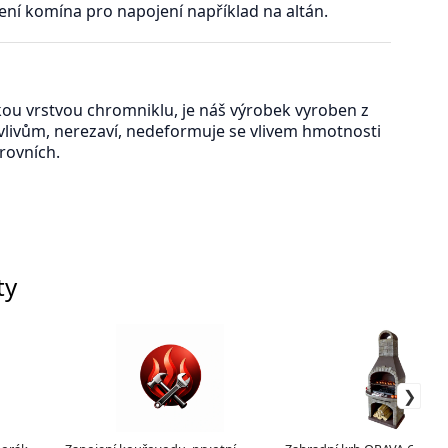
žení komína pro napojení například na altán.
kou vrstvou chromniklu, je náš výrobek vyroben z
 vlivům, nerezaví, nedeformuje se vlivem hmotnosti
úrovních.
ty