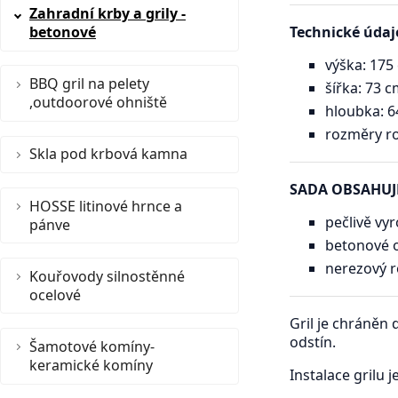
Zahradní krby a grily -
betonové
Technické údaj
výška: 175
BBQ gril na pelety
šířka: 73 
,outdoorové ohniště
hloubka: 6
rozměry ro
Skla pod krbová kamna
SADA OBSAHUJ
HOSSE litinové hrnce a
pečlivě vy
pánve
betonové 
nerezový r
Kouřovody silnostěnné
ocelové
Gril je chráněn
odstín.
Šamotové komíny-
keramické komíny
Instalace grilu 