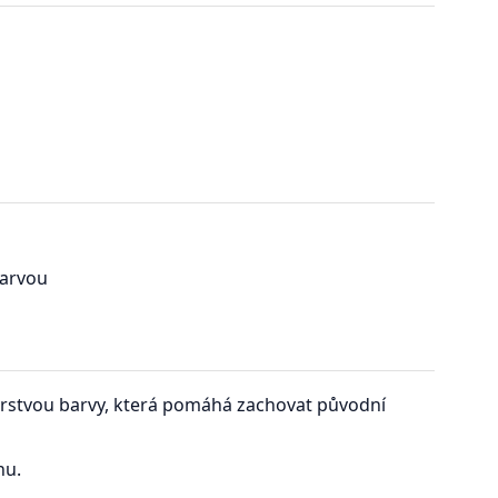
barvou
 vrstvou barvy, která pomáhá zachovat původní
nu.