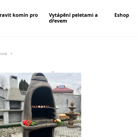
pravit komín pro
Vytápění peletami a
Eshop
dřevem
onové