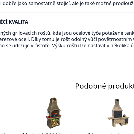
i dobře jako samostatně stojící, ale je také možné prodlou
ÍCÍ KVALITA
žných grilovacích roštů, kde jsou ocelové tyče potažené ten
nerezové oceli. Díky tomu je rošt odolný vůči povětrnostním
o se udržuje v čistotě. Výšku roštu lze nastavit v několika 
Podobné produk