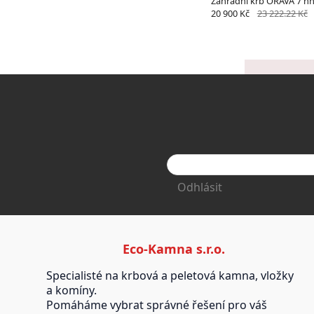
Zahradní krb ORAVA 7 h
20 900 Kč
23 222.22 Kč
Odhlásit
Eco-Kamna s.r.o.
Specialisté na krbová a peletová kamna, vložky
a komíny.
Pomáháme vybrat správné řešení pro váš