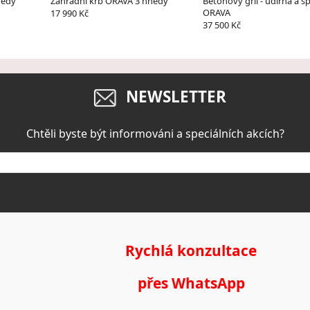
nědý
Záhradní krb ORAVA 3 hnědý
Betonový gril - udírna a s
ORAVA
17 990 Kč
37 500 Kč
NEWSLETTER
Chtěli byste být informováni a speciálních akcích?
Rychlá konzultace
přes WhatsApp