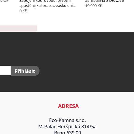
porák
Zapojení kouřovodu, prvotní
Zahradní krb ORAVA 6
spuštění, kalibrace a zaškolení
19 990 Kč
obsluhy
0 Kč
Přihlásit
ADRESA
Eco-Kamna s.r.o.
M-Palác Heršpická 814/5a
Brno 639 00