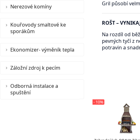
Gril působí velm
Nerezové komíny
ROŠT – VYNIKAJ
Kouřovody smaltové ke
sporákům
Na rozdíl od bě
pevných tyčí z 
potravin a snadn
Ekonomizer- výměník tepla
Záložní zdroj k pecím
Odborná instalace a
spuštění
- 10%