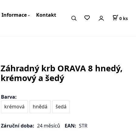
Informace
Kontakt
0
ks
Záhradný krb ORAVA 8 hnedý,
krémový a šedý
Barva
:
krémová
hnědá
šedá
Záruční doba:
24 měsíců
EAN:
STR