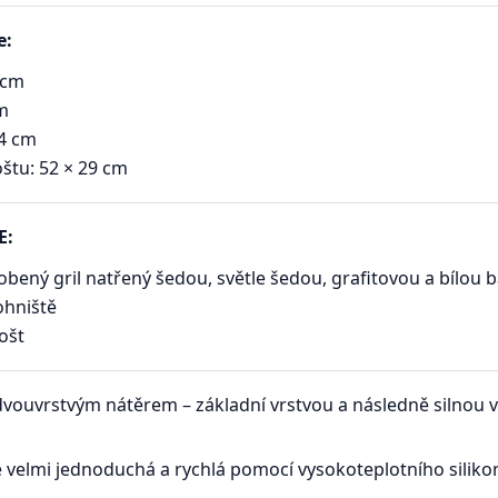
e:
 cm
cm
4 cm
štu: 52 × 29 cm
E:
robený gril natřený šedou, světle šedou, grafitovou a bílou 
ohniště
ošt
 dvouvrstvým nátěrem – základní vrstvou a následně silnou
je velmi jednoduchá a rychlá pomocí vysokoteplotního siliko