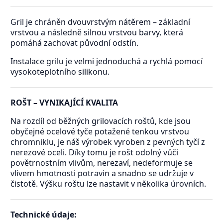
Gril je chráněn dvouvrstvým nátěrem – základní
vrstvou a následně silnou vrstvou barvy, která
pomáhá zachovat původní odstín.
Instalace grilu je velmi jednoduchá a rychlá pomocí
vysokoteplotního silikonu.
ROŠT – VYNIKAJÍCÍ KVALITA
Na rozdíl od běžných grilovacích roštů, kde jsou
obyčejné ocelové tyče potažené tenkou vrstvou
chromniklu, je náš výrobek vyroben z pevných tyčí z
nerezové oceli. Díky tomu je rošt odolný vůči
povětrnostním vlivům, nerezaví, nedeformuje se
vlivem hmotnosti potravin a snadno se udržuje v
čistotě. Výšku roštu lze nastavit v několika úrovních.
Technické údaje: