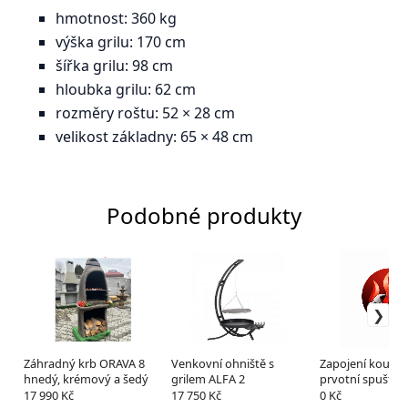
hmotnost: 360 kg
výška grilu: 170 cm
šířka grilu: 98 cm
hloubka grilu: 62 cm
rozměry roštu: 52 × 28 cm
velikost základny: 65 × 48 cm
Podobné produkty
Záhradný krb ORAVA 8
Venkovní ohniště s
Zapojení kouřo
hnedý, krémový a šedý
grilem ALFA 2
prvotní spuštění
kalibrace a zašk
17 990 Kč
17 750 Kč
0 Kč