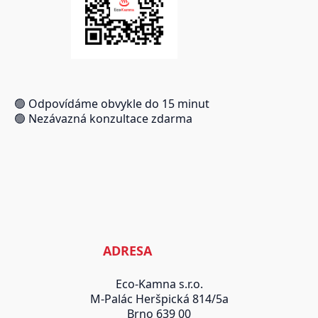
🟢 Odpovídáme obvykle do 15 minut
🟢 Nezávazná konzultace zdarma
ADRESA
Eco-Kamna s.r.o.
M-Palác Heršpická 814/5a
Brno 639 00