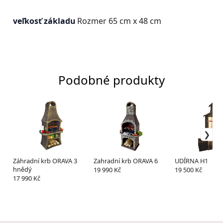
veľkosť základu
Rozmer 65 cm x 48 cm
Podobné produkty
Záhradní krb ORAVA 3
Zahradní krb ORAVA 6
UDÍRNA H1
hnědý
19 990 Kč
19 500 Kč
17 990 Kč