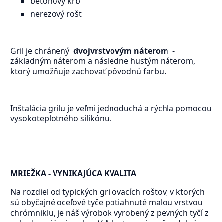
betónový krb
nerezový rošt
Gril je chránený
dvojvrstvovým náterom
-
základným náterom a následne hustým náterom,
ktorý umožňuje zachovať pôvodnú farbu.
Inštalácia grilu je veľmi jednoduchá a rýchla pomocou
vysokoteplotného silikónu.
MRIEŽKA - VYNIKAJÚCA KVALITA
Na rozdiel od typických grilovacích roštov, v ktorých
sú obyčajné oceľové tyče potiahnuté malou vrstvou
chrómniklu, je náš výrobok vyrobený z pevných tyčí z