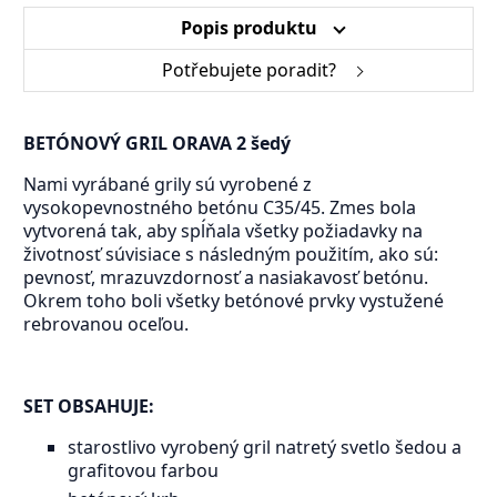
Popis produktu
Potřebujete poradit?
BETÓNOVÝ GRIL ORAVA 2 šedý
Nami vyrábané grily sú vyrobené z
vysokopevnostného betónu C35/45. Zmes bola
vytvorená tak, aby spĺňala všetky požiadavky na
životnosť súvisiace s následným použitím, ako sú:
pevnosť, mrazuvzdornosť a nasiakavosť betónu.
Okrem toho boli všetky betónové prvky vystužené
rebrovanou oceľou.
SET OBSAHUJE:
starostlivo vyrobený gril natretý svetlo šedou a
grafitovou farbou