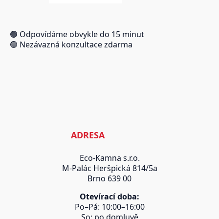
🟢 Odpovídáme obvykle do 15 minut
🟢 Nezávazná konzultace zdarma
ADRESA
Eco-Kamna s.r.o.
M-Palác Heršpická 814/5a
Brno 639 00
Otevírací doba:
Po–Pá: 10:00–16:00
So: po domluvě