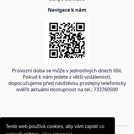
Navigace k nám
Provozní doba se může v jednotlivých dnech lišit.
Pokud k nám jedete z větší vzdálenosti,
doporučujeme před návštěvou prodejny telefonicky
ověřit aktuální dostupnost na tel.: 733760500
Tento web používá cookies, aby vám zajistil co
Tento web používá cookies, aby vám zajistil co