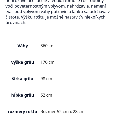
nehrdzavejúcej ocele
.
Vďaka tomu je rošt odolný
voči poveternostným vplyvom, nehrdzavie, nemení
tvar pod vplyvom váhy potravín a ľahko sa udržiava v
čistote. Výšku roštu je možné nastaviť v niekoľkých
úrovniach.
Váhy
360 kg
výška grilu
170 cm
šírka grilu
98 cm
hĺbka grilu
62 cm
rozmery roštu
Rozmer 52 cm x 28 cm