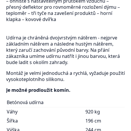
– ohniště s nastavitelným průtokem vzduchu –
přesný deflektor pro rovnoměrné rozložení dýmu –
teploměr – tři tyče na zavešení produktů – horní
klapka – kovové dvířka
Udírna je chráněná dvojvrstvým nátěrem - nejprve
základním nátěrem a následne hustým nátěrem,
který zaručí zachování původní barvy. Na přání
zákazníka umíme udírnu natřít i jinou barvou, která
bude ladit s okolím zahrady.
Montáž je velmi jednoduchá a rychlá, vyžaduje použití
vysokoteplotního silikonu.
Je možné prodloužit komín.
Betónová udírna
Váhy
920 kg
Šířka
196 cm
Výška
244 cm