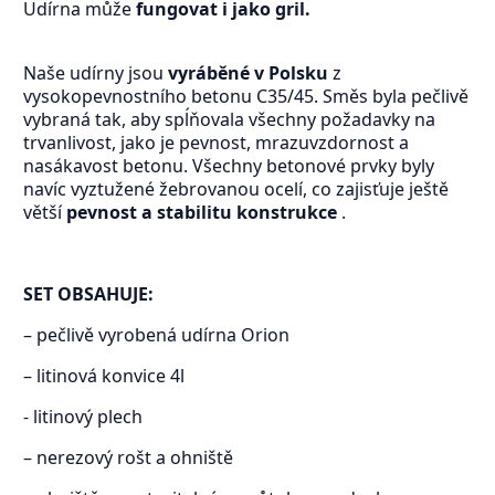
Udírna může
fungovat i jako gril.
Naše udírny jsou
vyráběné v Polsku
z
vysokopevnostního betonu C35/45. Směs byla pečlivě
vybraná tak, aby spĺňovala všechny požadavky na
trvanlivost, jako je pevnost, mrazuvzdornost a
nasákavost betonu. Všechny betonové prvky byly
navíc vyztužené žebrovanou ocelí, co zajisťuje ještě
větší
pevnost a stabilitu konstrukce
.
SET OBSAHUJE:
– pečlivě vyrobená udírna Orion
– litinová konvice 4l
- litinový plech
– nerezový rošt a ohniště