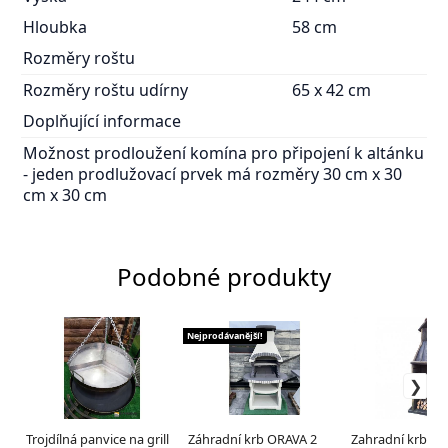
Hloubka
58 cm
Rozměry roštu
Rozměry roštu udírny
65 x 42 cm
Doplňující informace
Možnost prodloužení komína pro připojení k altánku
- jeden prodlužovací prvek má rozměry 30 cm x 30
cm x 30 cm
Podobné produkty
Nejprodávanější!
Trojdílná panvice na grill
Záhradní krb ORAVA 2
Zahradní krb OR