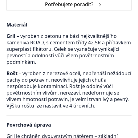
Potřebujete poradit?
Materiál
Gril
– vyroben z betonu na bázi nejkvalitnějšího
kameniva ROAD, s cementem třídy 42.5R a přídavkem
superplastifikátoru. Celek se vyznačuje vynikající
pevností a odolností vůči všem povětrnostním
podmínkám.
Rošt
– vyroben z nerezové oceli, nepřenáší nežádoucí
pachy do potravin, neovlivňuje jejich chuť a
nezpůsobuje kontaminaci. Rošt je odolný vůči
povětrnostním vlivům, nerezaví, nedeformuje se
vlivem hmotnosti potravin, je velmi trvanlivý a pevný.
Výšku roštu lze nastavit ve 4 úrovních.
Povrchová úprava
Gril je chráněn dvouvrstvým nátěrem – základní