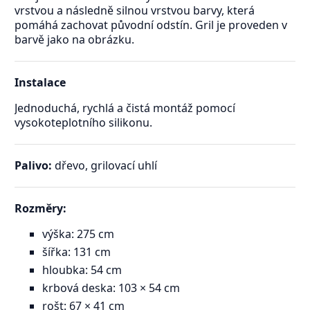
vrstvou a následně silnou vrstvou barvy, která
pomáhá zachovat původní odstín. Gril je proveden v
barvě jako na obrázku.
Instalace
Jednoduchá, rychlá a čistá montáž pomocí
vysokoteplotního silikonu.
Palivo:
dřevo, grilovací uhlí
Rozměry:
výška: 275 cm
šířka: 131 cm
hloubka: 54 cm
krbová deska: 103 × 54 cm
rošt: 67 × 41 cm