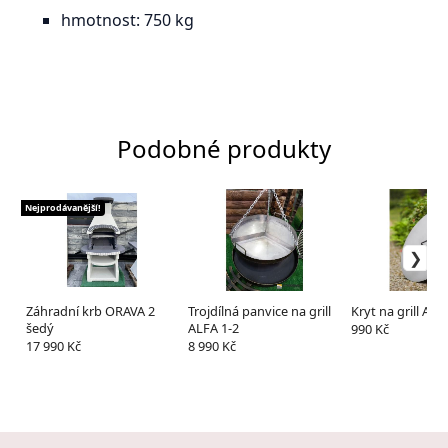
hmotnost: 750 kg
Podobné produkty
Nejprodávanější!
Záhradní krb ORAVA 2
Trojdílná panvice na grill
Kryt na grill ALFA
šedý
ALFA 1-2
990 Kč
17 990 Kč
8 990 Kč