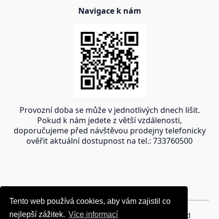
Navigace k nám
Provozní doba se může v jednotlivých dnech lišit.
Pokud k nám jedete z větší vzdálenosti,
doporučujeme před návštěvou prodejny telefonicky
ověřit aktuální dostupnost na tel.: 733760500
Tento web používá cookies, aby vám zajistil co
Tento web používá cookies, aby vám zajistil co
nejlepší zážitek.
nejlepší zážitek.
Více informací
Více informací
Copyright © 2024 oravakrb.sk, All rights reserved