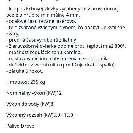
- korpus krbovej vložky vyrobený zo žiaruvzdornej
ocele o hrúbke minimálne 4 mm,
- oceľové časti rezané laserovo,
- telo zvárané vzácnym plynom, čo poskytuje kvalitné
zvary,
- predná časť vyrobená z liatiny
- žiaruvzdorné dvierka odolné proti teplotám až 800°,
- možnosť regulácie ťahu komína,
- nastavovanie intenzity horenia cez popolník,
- deflektor z vermikulitu (predlžuje dráhu spalín),
- záruka 5 rokov.
Hmotnosť
235 kg
Nominálny výkon (kW)
12
Výkon do vody (kW)
8
Výkonný rozsah (kW)
5,0 - 15,0
Palivo
Drevo