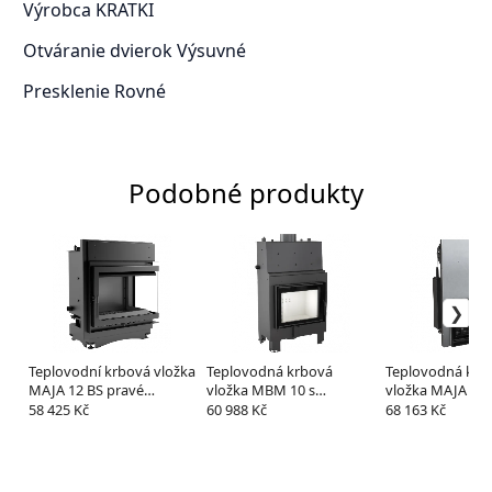
Výrobca
KRATKI
Otváranie dvierok
Výsuvné
Presklenie
Rovné
Podobné produkty
Teplovodní krbová vložka
Teplovodná krbová
Teplovodná krb
MAJA 12 BS pravé
vložka MBM 10 s
vložka MAJA 12 
prosklení s dochlazovací
dochladzovacou špirálou
výsuvným otvá
58 425 Kč
60 988 Kč
68 163 Kč
spirálou
dvierok a
dochladzovacou