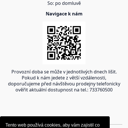
So: po domluvě
Navigace k nám
Provozní doba se může v jednotlivých dnech lišit.
Pokud k nám jedete z větší vzdálenosti,
doporučujeme před návštěvou prodejny telefonicky
ověřit aktuální dostupnost na tel.: 733760500
Tento web používá cookies, aby vám zajistil co
Tento web používá cookies, aby vám zajistil co