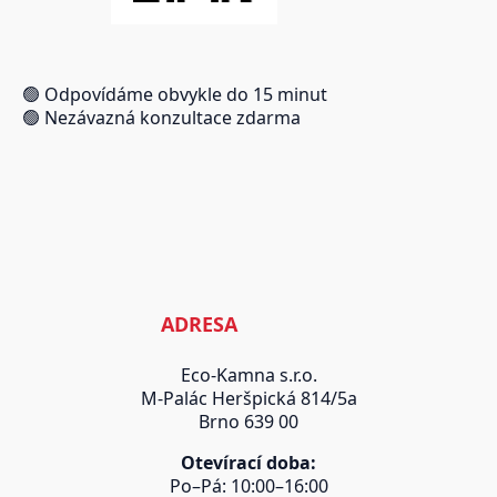
🟢 Odpovídáme obvykle do 15 minut
🟢 Nezávazná konzultace zdarma
ADRESA
Eco-Kamna s.r.o.
M-Palác Heršpická 814/5a
Brno 639 00
Otevírací doba:
Po–Pá: 10:00–16:00