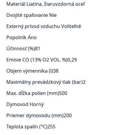
Materiál
Liatina, žiaruvzdorná oceľ
Dvojité spaľovanie
Nie
Externý prívod vzduchu
Voliteľné
Popolník
Áno
Účinnosť (%)
81
Emisie CO (13% O2 VOL. %)
0,29
Objem výmenníka (l)
38
Maximálny prevádzkový tlak (bar)
2
Max. dĺžka polien (mm)
500
Dymovod
Horný
Priemer dymovodu (mm)
200
Teplota spalín (°C)
255