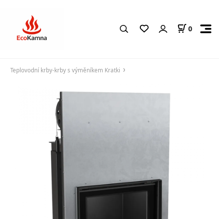
0
Teplovodní krby-krby s výměníkem Kratki