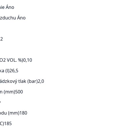
nie
Áno
 vzduchu
Áno
 2
O2 VOL. %)
0,10
a (l)
26,5
dzkový tlak (bar)
2,0
en (mm)
500
ý
odu (mm)
180
C)
185