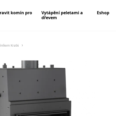
pravit komín pro
Vytápění peletami a
Eshop
dřevem
ěníkem Kratki