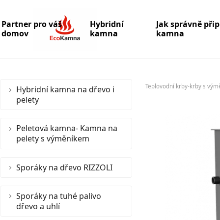
Partner pro váš
Hybridní
Jak správně při
domov
kamna
kamna
Teplovodní krby-krby s vým
Hybridní kamna na dřevo i
pelety
Peletová kamna- Kamna na
pelety s výměníkem
Sporáky na dřevo RIZZOLI
Sporáky na tuhé palivo
dřevo a uhlí