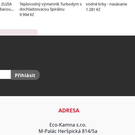
 ZUZIA
Teplovodný výmenník Turbodym s
vodné krby - nasávanie z ex
diacou
dochladzovacou špirálou
1 281 Kč
9 994 Kč
Přihlásit
ADRESA
Eco-Kamna s.r.o.
M-Palác Heršpická 814/5a