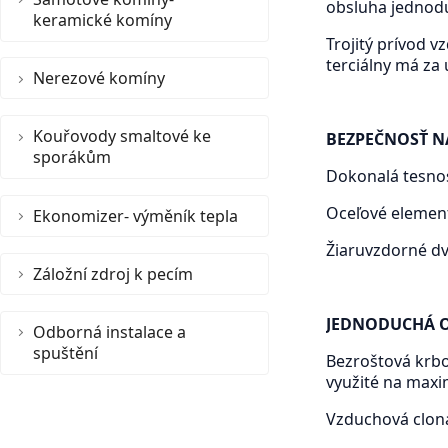
obsluha jednod
keramické komíny
Trojitý prívod 
terciálny má za 
Nerezové komíny
Kouřovody smaltové ke
BEZPEČNOSŤ N
sporákům
Dokonalá tesno
Oceľové elemen
Ekonomizer- výměník tepla
Žiaruvzdorné dv
Záložní zdroj k pecím
JEDNODUCHÁ 
Odborná instalace a
spuštění
Bezroštová krbo
využité na max
Vzduchová clona