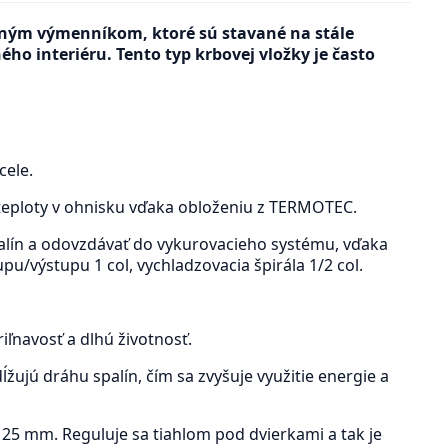
dným výmenníkom, ktoré sú stavané na stále
o interiéru. Tento typ krbovej vložky je často
cele.
 teploty v ohnisku vďaka obloženiu z TERMOTEC.
palín a odovzdávať do vykurovacieho systému, vďaka
u/výstupu 1 col, vychladzovacia špirála 1/2 col.
iľnavosť a dlhú životnosť.
ujú dráhu spalín, čím sa zvyšuje využitie energie a
25 mm. Reguluje sa tiahlom pod dvierkami a tak je