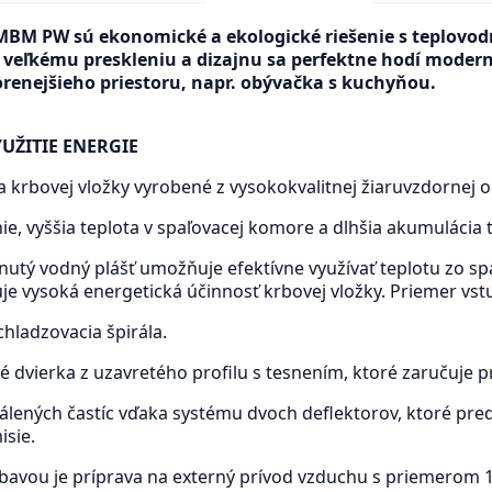
MBM PW sú ekonomické a ekologické riešenie s teplovo
veľkému preskleniu a dizajnu sa perfektne hodí modernéh
orenejšieho priestoru, napr. obývačka s kuchyňou.
UŽITIE ENERGIE
 krbovej vložky vyrobené z vysokokvalitnej žiaruvzdornej o
ie, vyššia teplota v spaľovacej komore a dlhšia akumulácia
nutý vodný plášť umožňuje efektívne využívať teplotu zo s
e vysoká energetická účinnosť krbovej vložky. Priemer vstup
ladzovacia špirála.
é dvierka z uzavretého profilu s tesnením, ktoré zaručuje pr
lených častíc vďaka systému dvoch deflektorov, ktoré predĺž
isie.
avou je príprava na externý prívod vzduchu s priemerom 1