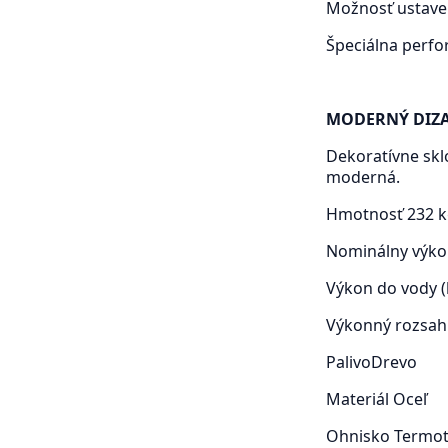
Možnosť ustaven
Špeciálna perf
MODERNÝ DIZ
Dekoratívne skl
moderná.
Hmotnosť
232 
Nominálny výko
Výkon do vody 
Výkonný rozsah
Palivo
Drevo
Materiál
Oceľ
Ohnisko
Termot