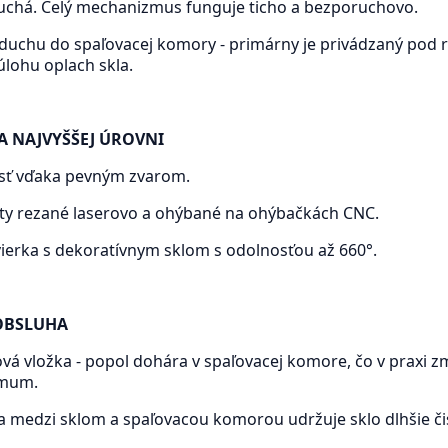
uchá. Celý mechanizmus funguje ticho a bezporuchovo.
vzduchu do spaľovacej komory - primárny je privádzaný pod 
úlohu oplach skla.
A NAJVYŠŠEJ ÚROVNI
sť vďaka pevným zvarom.
ty rezané laserovo a ohýbané na ohýbačkách CNC.
ierka s dekoratívnym sklom s odolnosťou až 660°.
OBSLUHA
vá vložka - popol dohára v spaľovacej komore, čo v praxi z
imum.
 medzi sklom a spaľovacou komorou udržuje sklo dlhšie čist