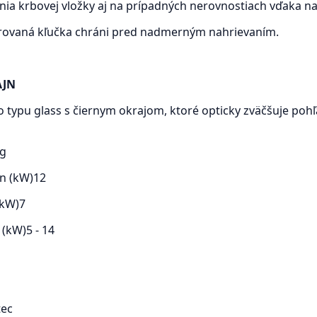
ia krbovej vložky aj na prípadných nerovnostiach vďaka n
orovaná kľučka chráni pred nadmerným nahrievaním.
AJN
o typu glass s čiernym okrajom, ktoré opticky zväčšuje pohľ
kg
n (kW)
12
(kW)
7
 (kW)
5 - 14
ec