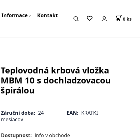
Informace
Kontakt
0
ks
Teplovodná krbová vložka
MBM 10 s dochladzovacou
špirálou
Záruční doba:
24
EAN:
KRATKI
mesiacov
Dostupnost:
info v obchode