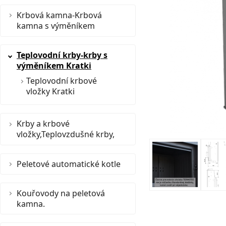
Krbová kamna-Krbová
kamna s výměníkem
Teplovodní krby-krby s
výměníkem Kratki
Teplovodní krbové
vložky Kratki
Krby a krbové
vložky,Teplovzdušné krby,
Peletové automatické kotle
Kouřovody na peletová
kamna.