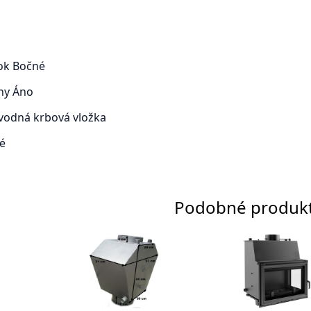
rok
Bočné
ohy
Áno
vodná krbová vložka
é
Podobné produk