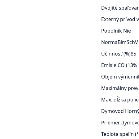
Dvojité spaľova
Externý prívod
Popolník
Nie
Norma
BlmSchV
Účinnosť (%)
85
Emisie CO (13% 
Objem výmenník
Maximálny prevá
Max. dĺžka poli
Dymovod
Horn
Priemer dymov
Teplota spalín (°