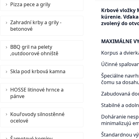
Pizza pece a grily
Krbové vložky 
kúrenie. Vďaka 
Zahradní krby a grily -
zvolený do otv
betonové
MAXIMÁLNE VY
BBQ gril na pelety
Korpus a dvierka
,outdoorové ohniště
Účinné spaľovan
Skla pod krbová kamna
Špeciálne navrh
čomu sa dosahuj
HOSSE litinové hrnce a
Zabudovaná doch
pánve
Stabilné a odoln
Kouřovody silnostěnné
Doháranie nespá
ocelové
minimalizujú em
Štandardnou výb
Šamotové komíny-