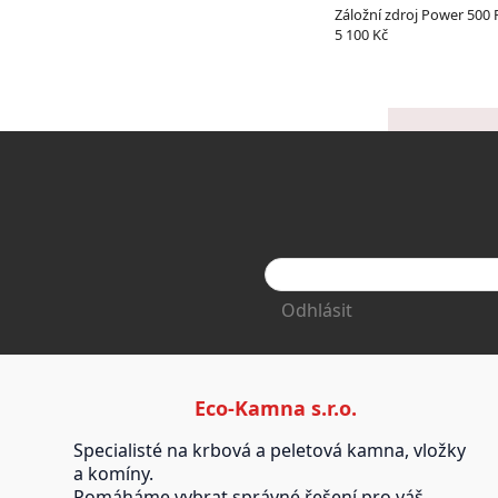
Záložní zdroj Power 500
5 100 Kč
Odhlásit
Eco-Kamna s.r.o.
Specialisté na krbová a peletová kamna, vložky
a komíny.
Pomáháme vybrat správné řešení pro váš