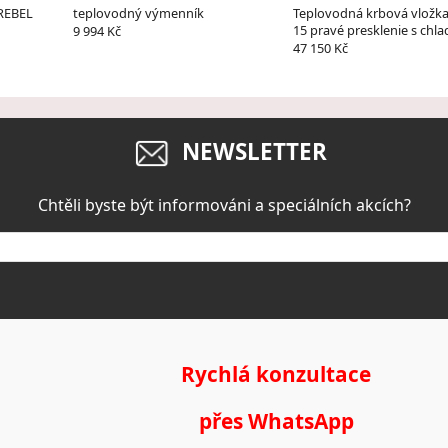
 REBEL
teplovodný výmenník
Teplovodná krbová vložka
15 pravé presklenie s chla
9 994 Kč
špirálou
47 150 Kč
NEWSLETTER
Chtěli byste být informováni a speciálních akcích?
Rychlá konzultace
přes WhatsApp