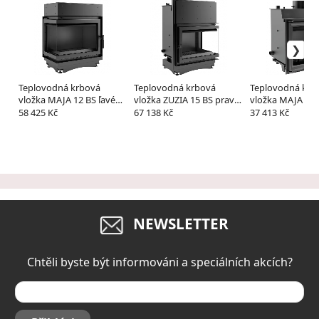
Teplovodná krbová
Teplovodná krbová
Teplovodná krb
vložka MAJA 12 BS ľavé
vložka ZUZIA 15 BS pravé
vložka MAJA 12 
presklenie s
presklenie s
dochladzovacou
58 425 Kč
67 138 Kč
37 413 Kč
dochladzovacou špirálou
dochladzovacou špirálou
NEWSLETTER
Chtěli byste být informováni a speciálních akcích?