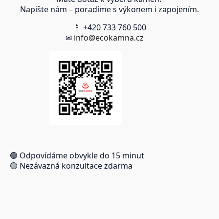
Napište nám – poradíme s výkonem i zapojením.
📱 +420 733 760 500
✉
info@ecokamna.cz
🟢 Odpovídáme obvykle do 15 minut
🟢 Nezávazná konzultace zdarma