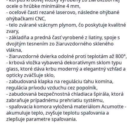
ocele o hrúbke minimálne 4 mm,
- oceľové časti rezané laserovo, následne ohýbané
ohýbačkami CNC,
- telo zvárané vzácnym plynom, čo poskytuje kvalitné
zvary,
- základňa a predná časť vyrobené z liatiny, spoje s
dvojitým tesnením zo žiaruvzdorného skleného
vlákna,
- žiaruvzdorné dvierka odolné proti teplotám až 800°,
- krbová vložka vybavená dekoratívnym sklom typu
glass, ktoré dáva krbu moderný a elegantný vzhľad a
opticky zväčšuje sklo,
- zabudovaná klapka na reguláciu ťahu komína,
regulácia prívodu vzduchu cez popolník,
- zabudovaná bezpečnostná chladiaca špirála, ktorá
zabraňuje prípadnému prehriatiu systému,
- spaľovacia komora vyložená materiálom Acumotte -
akumuluje teplo, zvyšuje teplotu spaľovania a
zlepšuje parametre spaľovania.