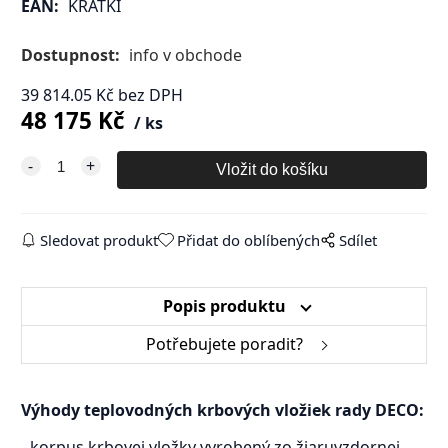
EAN:
KRATKI
Dostupnost:
info v obchode
39 814.05
Kč
bez DPH
48 175
Kč
ks
Sledovat produkt
Přidat do oblíbených
Sdílet
Popis produktu
Potřebujete poradit?
Výhody teplovodných krbových vložiek rady DECO:
- korpus krbovej vložky vyrobený zo žiaruvzdornej