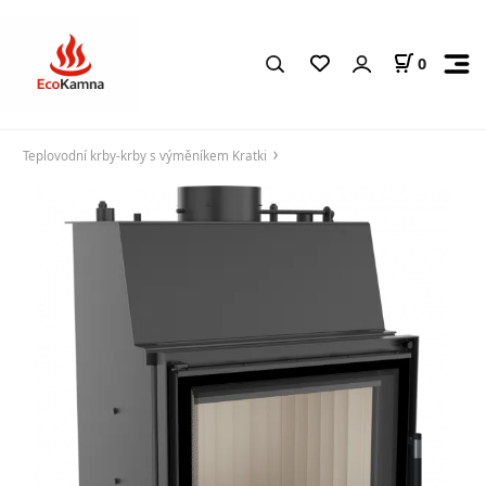
0
Teplovodní krby-krby s výměníkem Kratki