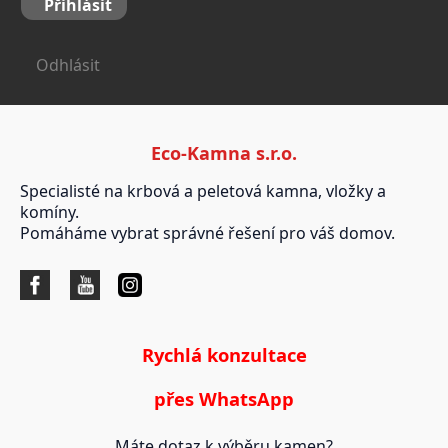
Přihlásit
Odhlásit
Eco-Kamna s.r.o.
Specialisté na krbová a peletová kamna, vložky a
komíny.
Pomáháme vybrat správné řešení pro váš domov.
Rychlá konzultace
přes WhatsApp
Máte dotaz k výběru kamen?